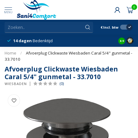
0
MENU
€
Incl. btw
14 dagen
Bedenktijd
Snelle &
8.9
Home
/
Afvoerplug Clickwaste Wiesbaden Caral 5/4" gunmetal -
33.7010
Afvoerplug Clickwaste Wiesbaden
Caral 5/4" gunmetal - 33.7010
(0)
WIESBADEN