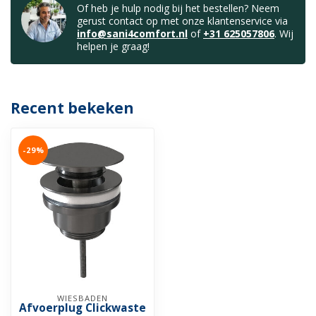
Of heb je hulp nodig bij het bestellen? Neem
gerust contact op met onze klantenservice via
info@sani4comfort.nl
of
+31 625057806
. Wij
helpen je graag!
Recent bekeken
-29%
WIESBADEN
Afvoerplug Clickwaste