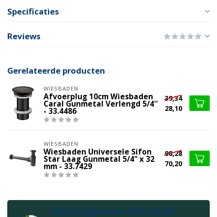
Specificaties
Reviews
Gerelateerde producten
WIESBADEN
Afvoerplug 10cm Wiesbaden
39,34
Caral Gunmetal Verlengd 5/4''
28,10
- 33.4486
WIESBADEN
Wiesbaden Universele Sifon
98,28
Star Laag Gunmetal 5/4" x 32
70,20
mm - 33.7429
Heb je vragen over dit product?