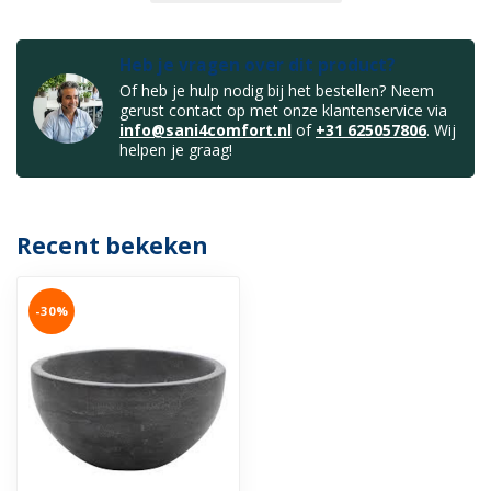
Heb je vragen over dit product?
Of heb je hulp nodig bij het bestellen? Neem
gerust contact op met onze klantenservice via
info@sani4comfort.nl
of
+31 625057806
. Wij
helpen je graag!
Recent bekeken
-30%