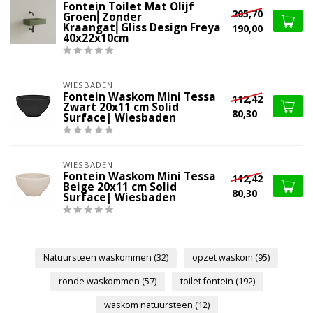
Fontein Toilet Mat Olijf
205,70
Groen⎢Zonder
Kraangat⎢Gliss Design Freya
190,00
40x22x10cm
WIESBADEN
Fontein Waskom Mini Tessa
112,42
Zwart 20x11 cm Solid
80,30
Surface| Wiesbaden
WIESBADEN
Fontein Waskom Mini Tessa
112,42
Beige 20x11 cm Solid
80,30
Surface| Wiesbaden
Natuursteen waskommen
(32)
opzet waskom
(95)
ronde waskommen
(57)
toilet fontein
(192)
waskom natuursteen
(12)