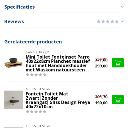
Specificaties
Reviews
Gerelateerde producten
SANI-SUPPLY
Mini Toilet Fonteinset Parro
377,00
40x22x8cm Planchet massief
hout met Handdoekhouder
299,00
met Waskom natuursteen
GLISS DESIGN
Fontein Toilet Mat
205,70
Zwart⎢Zonder
Kraangat⎢Gliss Design Freya
190,00
40x22x10cm
GLISS DESIGN