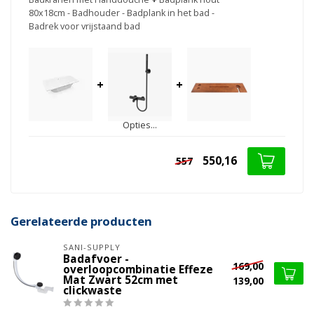
80x18cm - Badhouder - Badplank in het bad -
Badrek voor vrijstaand bad
+
+
Opties...
550,16
557
Gerelateerde producten
SANI-SUPPLY
Badafvoer -
169,00
overloopcombinatie Effeze
Mat Zwart 52cm met
139,00
clickwaste