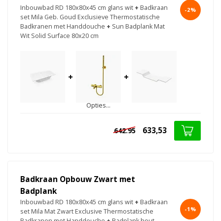
Inbouwbad RD 180x80x45 cm glans wit
+
Badkraan
-2%
set Mila Geb. Goud Exclusieve Thermostatische
Badkranen met Handdouche
+
Sun Badplank Mat
Wit Solid Surface 80x20 cm
+
+
Opties...
633,53
642.95
Badkraan Opbouw Zwart met
Badplank
Inbouwbad RD 180x80x45 cm glans wit
+
Badkraan
-1%
set Mila Mat Zwart Exclusive Thermostatische
Badkranen met Handdouche
+
Badplank hout