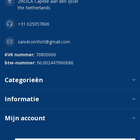
2903LA Capelle aan den Ijssel
the Netherlands
+31 625057806
sani4comfort@gmail.com
KVK nummer:
70800006
btw-nummer:
NL002447966B86
Categorieën
Informatie
Mijn account