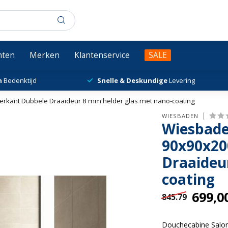
chten
Merken
Klantenservice
SALE
n
Bedenktijd
Snelle & Deskundige
Levering
rkant Dubbele Draaideur 8 mm helder glas met nano-coating
WIESBADEN
Wiesbade
90x90x20
Draaideu
coating
699,0
845.79
Douchecabine Salone