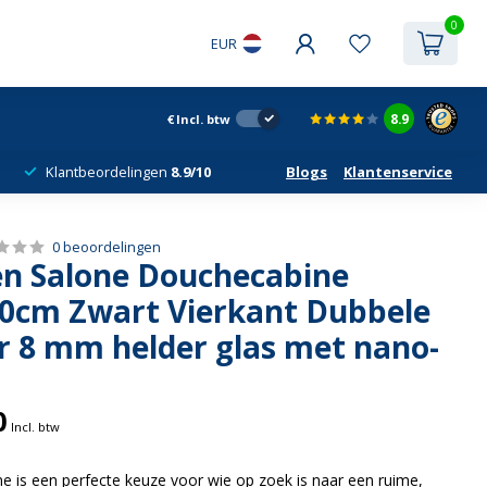
0
EUR
8.9
€
Incl. btw
Klantbeordelingen
8.9/10
Blogs
Klantenservice
0 beoordelingen
n Salone Douchecabine
0cm Zwart Vierkant Dubbele
r 8 mm helder glas met nano-
0
Incl. btw
 is een perfecte keuze voor wie op zoek is naar een ruime,