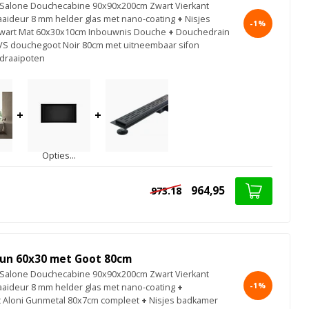
Salone Douchecabine 90x90x200cm Zwart Vierkant
aideur 8 mm helder glas met nano-coating
+
Nisjes
-1%
wart Mat 60x30x10cm Inbouwnis Douche
+
Douchedrain
VS douchegoot Noir 80cm met uitneembaar sifon
 draaipoten
+
+
Opties...
964,95
973.18
un 60x30 met Goot 80cm
Salone Douchecabine 90x90x200cm Zwart Vierkant
-1%
aideur 8 mm helder glas met nano-coating
+
 Aloni Gunmetal 80x7cm compleet
+
Nisjes badkamer