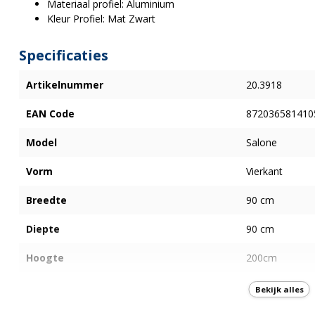
Materiaal profiel: Aluminium
Kleur Profiel: Mat Zwart
Specificaties
Artikelnummer
20.3918
EAN Code
872036581410
Model
Salone
Vorm
Vierkant
Breedte
90 cm
Diepte
90 cm
Hoogte
200cm
Type deur
Dubbele Draai
Bekijk alles