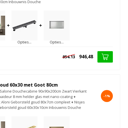
10cm Inbouwnis Douche
+
+
Opties...
Opties...
946,48
954.13
oud 60x30 met Goot 80cm
Salone Douchecabine 90x90x200cm Zwart Vierkant
-1%
aideur 8 mm helder glas met nano-coating
+
 Aloni Geborsteld goud 80x7cm compleet
+
Nisjes
eborsteld goud 60x30x10cm Inbouwnis Douche