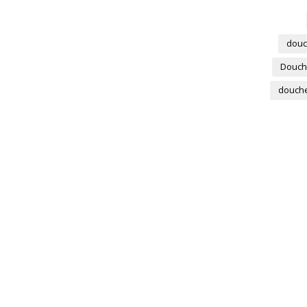
douc
Douch
douche