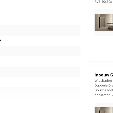
RVS 60x30x
5
Inbouw G
Wiesbaden 
Dubbele Dra
Douchegoot
badkamer G
deur