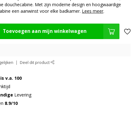
zame douchecabine. Met zijn moderne design en hoogwaardige
cabine een aanwinst voor elke badkamer.
Lees meer
.
Toevoegen aan mijn winkelwagen
elijken
Deel dit product
is v.a. 100
ktijd
undige
Levering
gen
8.9/10