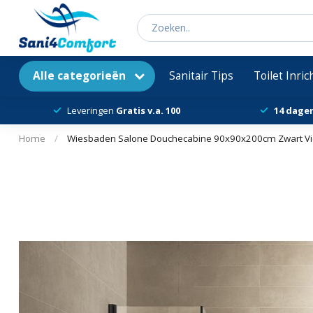
Alle categorieën
Sanitair Tips
Toilet Inri
Leveringen
Gratis v.a. 100
14 dage
Home
/
Wiesbaden Salone Douchecabine 90x90x200cm Zwart Vie