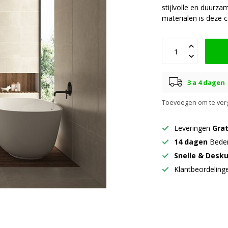
stijlvolle en duur
materialen is deze 
3 a 4 dagen
Toevoegen om te verg
Leveringen
Grat
14 dagen
Beden
Snelle & Desk
Klantbeordelin