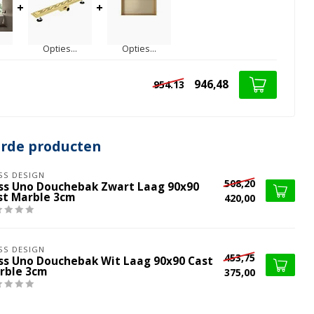
+
+
Opties...
Opties...
946,48
954.13
erde producten
SS DESIGN
508,20
iss Uno Douchebak Zwart Laag 90x90
st Marble 3cm
420,00
SS DESIGN
453,75
iss Uno Douchebak Wit Laag 90x90 Cast
rble 3cm
375,00