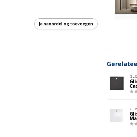
s
Je beoordeling toevoegen
Gerelate
elbaar: 880 - 900 mm
GLI
Gl
Ca
GLI
Gl
Ma