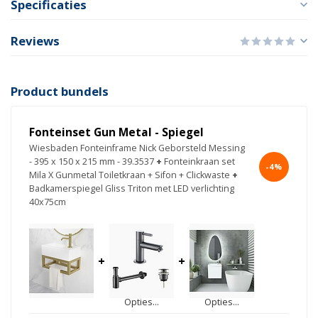
Specificaties
Reviews
Product bundels
Fonteinset Gun Metal - Spiegel
Wiesbaden Fonteinframe Nick Geborsteld Messing
- 395 x 150 x 215 mm - 39.3537
+
Fonteinkraan set
-4%
Mila X Gunmetal Toiletkraan + Sifon + Clickwaste
+
Badkamerspiegel Gliss Triton met LED verlichting
40x75cm
+
+
Opties...
Opties...