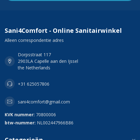
Sani4Comfort - Online Sanitairwinkel
Alleen correspondentie adres
Dorpsstraat 117
2903LA Capelle aan den Ijssel
the Netherlands
+31 625057806
sani4comfort@gmail.com
KVK nummer:
70800006
btw-nummer:
NL002447966B86
Categorieën