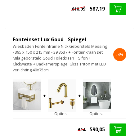
587,19
610.99
Fonteinset Lux Goud - Spiegel
Wiesbaden Fonteinframe Nick Geborsteld Messing
- 395 x 150 x 215 mm - 39.3537
+
Fonteinkraan set
-4%
Mila geborsteld Goud Toiletkraan + Sifon +
Clickwaste
+
Badkamerspiegel Gliss Triton met LED
verlichting 40x75cm
+
+
Opties...
Opties...
590,05
614