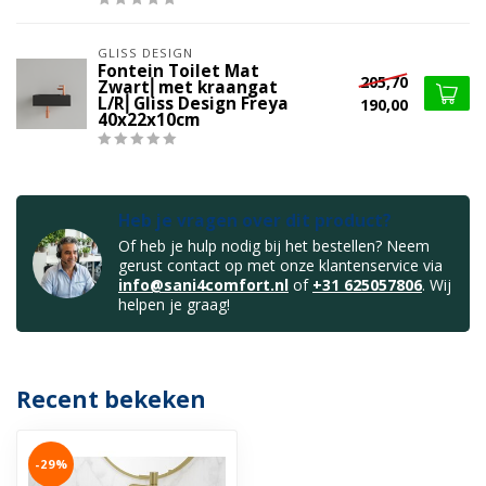
GLISS DESIGN
Fontein Toilet Mat
205,70
Zwart⎢met kraangat
L/R⎢Gliss Design Freya
190,00
40x22x10cm
Heb je vragen over dit product?
Of heb je hulp nodig bij het bestellen? Neem
gerust contact op met onze klantenservice via
info@sani4comfort.nl
of
+31 625057806
. Wij
helpen je graag!
Recent bekeken
-29%