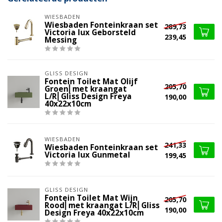
WIESBADEN
Wiesbaden Fonteinkraan set
289,73
Victoria lux Geborsteld
239,45
Messing
GLISS DESIGN
Fontein Toilet Mat Olijf
205,70
Groen⎢met kraangat
L/R⎢Gliss Design Freya
190,00
40x22x10cm
WIESBADEN
241,33
Wiesbaden Fonteinkraan set
Victoria lux Gunmetal
199,45
GLISS DESIGN
Fontein Toilet Mat Wijn
205,70
Rood⎢met kraangat L/R⎢Gliss
190,00
Design Freya 40x22x10cm