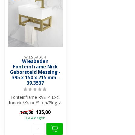
WIESBADEN
Wiesbaden
Fonteinframe Nick
Geborsteld Messing -
395 x 150 x 215 mm -
39.3537
Fonteinframe RVS ✓ Excl.
fontein/Kraan/Sifon/Plug ✓
Te gebruiken als
135,00
189,00
Handdoekhou...
3 a 4 dagen