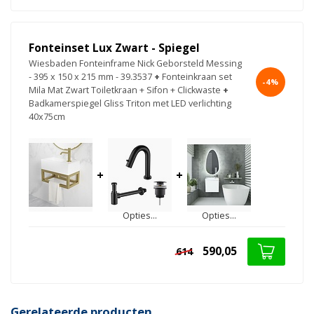
Fonteinset Lux Zwart - Spiegel
Wiesbaden Fonteinframe Nick Geborsteld Messing
- 395 x 150 x 215 mm - 39.3537
+
Fonteinkraan set
-4%
Mila Mat Zwart Toiletkraan + Sifon + Clickwaste
+
Badkamerspiegel Gliss Triton met LED verlichting
40x75cm
+
+
Opties...
Opties...
590,05
614
Gerelateerde producten