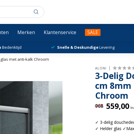
chten
Merken
Klantenservice
SALE
n
Bedenktijd
Snelle & Deskundige
Levering
glas met anti-kalk Chroom
ALONI
3-Delig 
cm 8mm h
Chroom
559,00
968
In
✓ 3-delig douchedeu
✓ Helder glas ✓Max