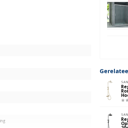
Gerelate
SAN
Re
Ro
Ho
SAN
Re
ing
Op
20