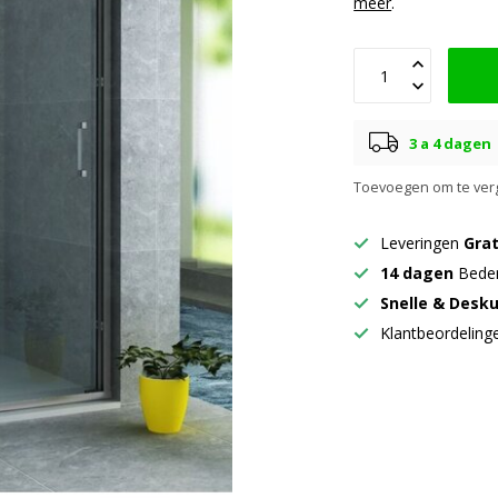
meer
.
3 a 4 dagen
Toevoegen om te verg
Leveringen
Grat
14 dagen
Beden
Snelle & Desk
Klantbeordelin