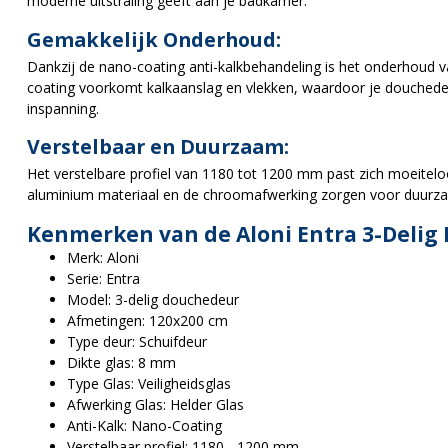
moderne uitstraling geeft aan je badkamer.
Gemakkelijk Onderhoud:
Dankzij de nano-coating anti-kalkbehandeling is het onderhoud v
coating voorkomt kalkaanslag en vlekken, waardoor je douchedeur
inspanning.
Verstelbaar en Duurzaam:
Het verstelbare profiel van 1180 tot 1200 mm past zich moeitelo
aluminium materiaal en de chroomafwerking zorgen voor duurza
Kenmerken van de Aloni Entra 3-Delig
Merk: Aloni
Serie: Entra
Model: 3-delig douchedeur
Afmetingen: 120x200 cm
Type deur: Schuifdeur
Dikte glas: 8 mm
Type Glas: Veiligheidsglas
Afwerking Glas: Helder Glas
Anti-Kalk: Nano-Coating
Verstelbaar profiel: 1180 - 1200 mm