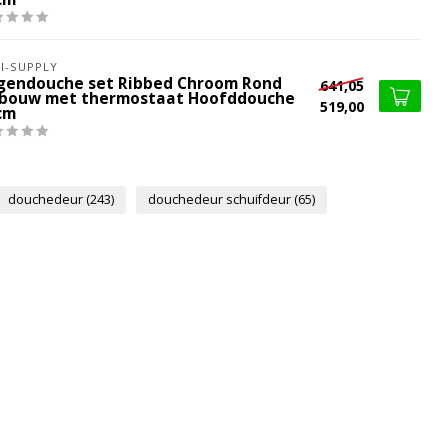
I-SUPPLY
gendouche set Ribbed Chroom Rond
641,05
bouw met thermostaat Hoofddouche
519,00
cm
douchedeur
(243)
douchedeur schuifdeur
(65)