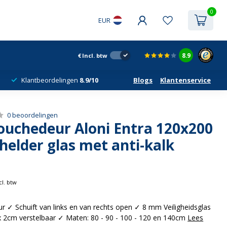
0
EUR
8.9
€
Incl. btw
Klantbeordelingen
8.9/10
Blogs
Klantenservice
0 beoordelingen
Douchedeur Aloni Entra 120x200
elder glas met anti-kalk
cl. btw
r ✓ Schuift van links en van rechts open ✓ 8 mm Veiligheidsglas
 2cm verstelbaar ✓ Maten: 80 - 90 - 100 - 120 en 140cm
Lees