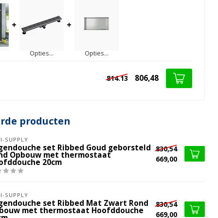
+
+
Opties...
Opties...
806,48
814.13
erde producten
I-SUPPLY
gendouche set Ribbed Goud geborsteld
830,54
nd Opbouw met thermostaat
669,00
ofddouche 20cm
I-SUPPLY
gendouche set Ribbed Mat Zwart Rond
830,54
bouw met thermostaat Hoofddouche
669,00
cm