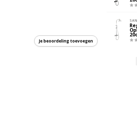
eur
s
SAN
Re
Op
s
20
Je beoordeling toevoegen
mm