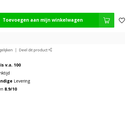
Toevoegen aan mijn winkelwagen
elijken
Deel dit product
is v.a. 100
ktijd
undige
Levering
gen
8.9/10