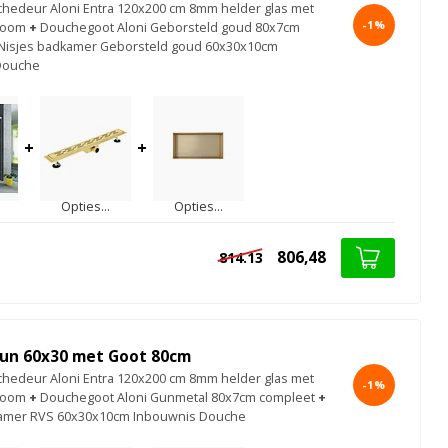
chedeur Aloni Entra 120x200 cm 8mm helder glas met
-1%
hroom
+
Douchegoot Aloni Geborsteld goud 80x7cm
Nisjes badkamer Geborsteld goud 60x30x10cm
Douche
+
+
Opties...
Opties...
806,48
814.13
un 60x30 met Goot 80cm
chedeur Aloni Entra 120x200 cm 8mm helder glas met
-1%
hroom
+
Douchegoot Aloni Gunmetal 80x7cm compleet
+
kamer RVS 60x30x10cm Inbouwnis Douche