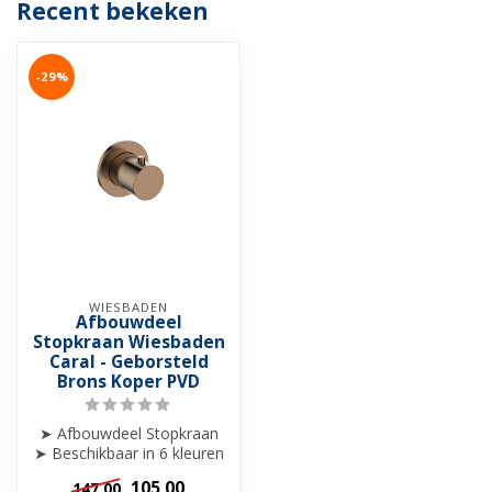
Recent bekeken
-29%
WIESBADEN
Afbouwdeel
Stopkraan Wiesbaden
Caral - Geborsteld
Brons Koper PVD
➤ Afbouwdeel Stopkraan
➤ Beschikbaar in 6 kleuren
➤ Ook te gebruiken als
105,00
147,00