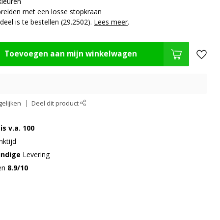
kleuren
breiden met een losse stopkraan
eel is te bestellen (29.2502).
Lees meer
.
Toevoegen aan mijn winkelwagen
elijken
Deel dit product
is v.a. 100
ktijd
undige
Levering
gen
8.9/10