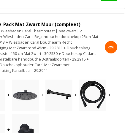
e-Pack Mat Zwart Muur (compleet)
Wiesbaden Caral Thermostaat | Mat Zwart | 2
+
Wiesbaden Caral Regendouche douchekop 25cm Mat
913
+
Wiesbaden Caral Douchearm Recht
-2%
ging Mat Zwart rond 45cm - 29.2811
+
Doucheslang
tstof 150 cm Mat Zwart - 30.2530
+
Douchekop Cadans
erstelbare handdouche 3-straalsoorten - 29.2916
+
Douchekophouder Caral Mat Zwart met
uiting Kantelbaar - 29.2944
+
+
+
+
+