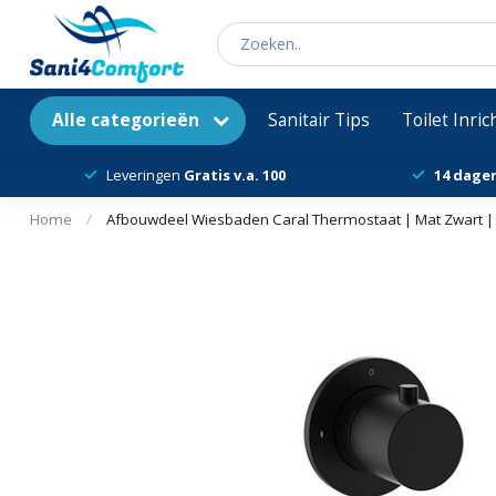
Alle categorieën
Sanitair Tips
Toilet Inri
Leveringen
Gratis v.a. 100
14 dage
Home
/
Afbouwdeel Wiesbaden Caral Thermostaat | Mat Zwart |