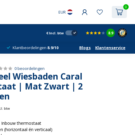
0
EUR
8.9
€
Incl. btw
Klantbeordelingen
8.9/10
Blogs
Klantenservice
0 beoordelingen
el Wiesbaden Caral
aat | Mat Zwart | 2
en
cl. btw
l Inbouw thermostaat
en (horizontaal én verticaal)