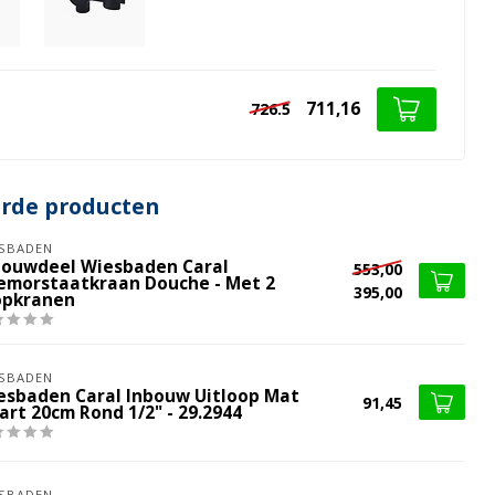
711,16
726.5
erde producten
SBADEN
bouwdeel Wiesbaden Caral
553,00
emorstaatkraan Douche - Met 2
395,00
opkranen
SBADEN
esbaden Caral Inbouw Uitloop Mat
91,45
art 20cm Rond 1/2" - 29.2944
SBADEN