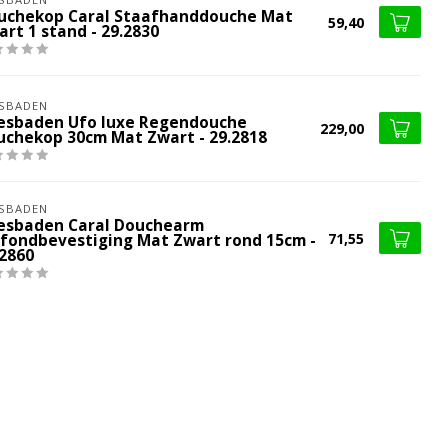
uchekop Caral Staafhanddouche Mat
59,40
rt 1 stand - 29.2830
SBADEN
esbaden Ufo luxe Regendouche
229,00
uchekop 30cm Mat Zwart - 29.2818
SBADEN
esbaden Caral Douchearm
71,55
afondbevestiging Mat Zwart rond 15cm -
.2860