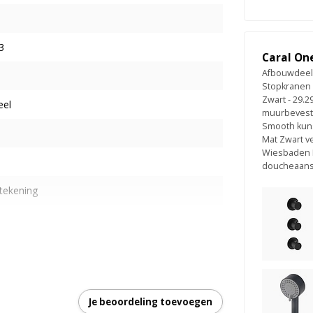
3
Caral On
Afbouwdeel 
Stopkranen
Zwart - 29.2
eel
muurbevesti
Smooth kuns
Mat Zwart v
Wiesbaden 
doucheaansl
 tekening
nderlijk bestellen
garantie
Je beoordeling toevoegen