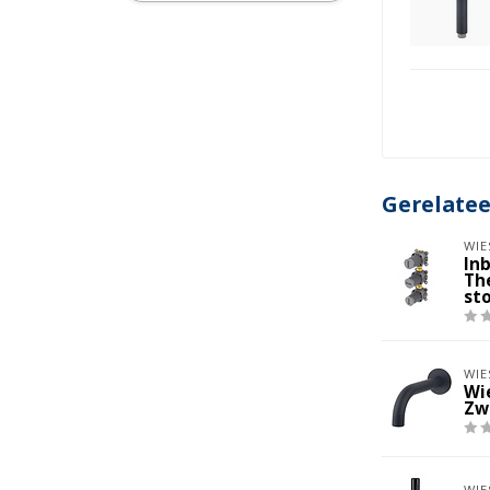
Gerelate
WIE
In
Th
st
WIE
Wi
Zw
WIE