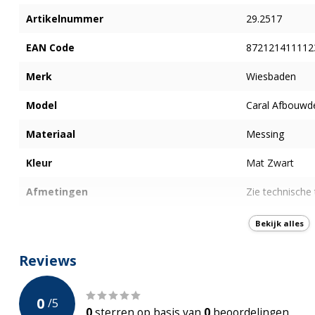
Artikelnummer
29.2517
EAN Code
872121411112
Merk
Wiesbaden
Model
Caral Afbouwd
Materiaal
Messing
Kleur
Mat Zwart
Afmetingen
Zie technische
Onderdelen
Inbouwdeel afzo
Bekijk alles
Montage
Afbouwdeel
Reviews
Garantie
5-jaar Fabrieks
0
/
5
0
sterren op basis van
0
beoordelingen