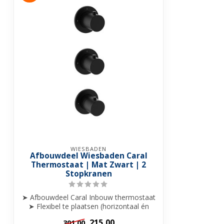
WIESBADEN
Afbouwdeel Wiesbaden Caral
Thermostaat | Mat Zwart | 2
Stopkranen
➤ Afbouwdeel Caral Inbouw thermostaat
➤ Flexibel te plaatsen (horizontaal én
ve...
215,00
301,00