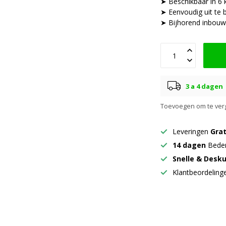
➤ Beschikbaar in 6 
➤ Eenvoudig uit te 
➤ Bijhorend inbouwd
3 a 4 dagen
Toevoegen om te verg
Leveringen
Grat
14 dagen
Beden
Snelle & Desk
Klantbeordelin