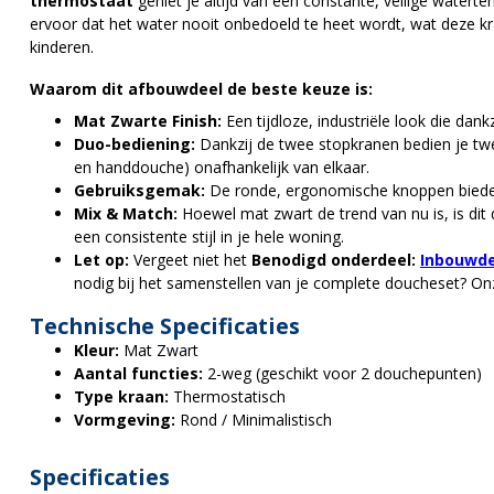
thermostaat
geniet je altijd van een constante, veilige water
ervoor dat het water nooit onbedoeld te heet wordt, wat deze k
kinderen.
Waarom dit afbouwdeel de beste keuze is:
Mat Zwarte Finish:
Een tijdloze, industriële look die dank
Duo-bediening:
Dankzij de twee stopkranen bedien je twe
en handdouche) onafhankelijk van elkaar.
Gebruiksgemak:
De ronde, ergonomische knoppen bieden 
Mix & Match:
Hoewel mat zwart de trend van nu is, is dit 
een consistente stijl in je hele woning.
Let op:
Vergeet niet het
Benodigd onderdeel:
Inbouwde
nodig bij het samenstellen van je complete doucheset? Onz
Technische Specificaties
Kleur:
Mat Zwart
Aantal functies:
2-weg (geschikt voor 2 douchepunten)
Type kraan:
Thermostatisch
Vormgeving:
Rond / Minimalistisch
Specificaties