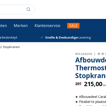
chten
Merken
Klantenservice
SALE
n
Bedenktijd
Snelle & Deskundige
Levering
 2 Stopkranen
WIESBADEN
Afbouwde
Thermost
Stopkran
215,00
301
In
➤ Afbouwdeel Cara
➤ Flexibel te plaats