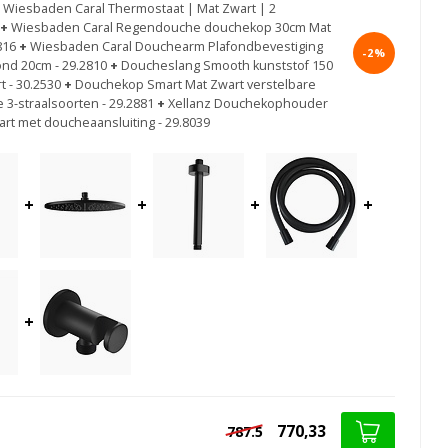
Wiesbaden Caral Thermostaat | Mat Zwart | 2
+
Wiesbaden Caral Regendouche douchekop 30cm Mat
816
+
Wiesbaden Caral Douchearm Plafondbevestiging
-2%
ond 20cm - 29.2810
+
Doucheslang Smooth kunststof 150
t - 30.2530
+
Douchekop Smart Mat Zwart verstelbare
3-straalsoorten - 29.2881
+
Xellanz Douchekophouder
art met doucheaansluiting - 29.8039
+
+
+
+
+
770,33
787.5