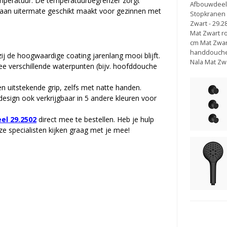
temperatuur. De temperatuurbegrenzer zorgt
Afbouwdeel 
raan uitermate geschikt maakt voor gezinnen met
Stopkranen
Zwart - 29.2
Mat Zwart r
cm Mat Zwar
handdouche 
zij de hoogwaardige coating jarenlang mooi blijft.
Nala Mat Zw
e verschillende waterpunten (bijv. hoofddouche
uitstekende grip, zelfs met natte handen.
design ook verkrijgbaar in 5 andere kleuren voor
el 29.2502
direct mee te bestellen. Heb je hulp
e specialisten kijken graag met je mee!