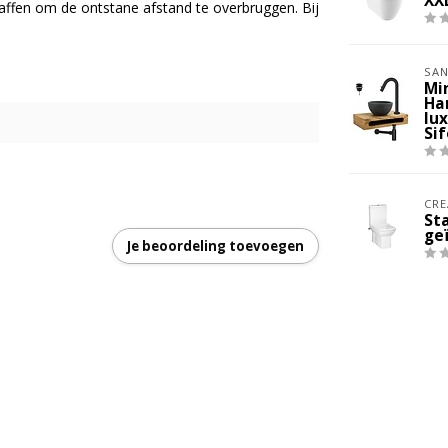
XXL
ffen om de ontstane afstand te overbruggen. Bij
SAN
Mi
Ha
lu
Si
CRE
St
ge
Je beoordeling toevoegen