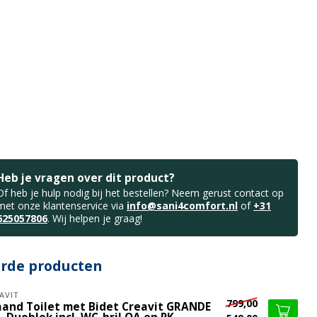
Heb je vragen over dit product?
Of heb je hulp nodig bij het bestellen? Neem gerust contact op
met onze klantenservice via
info@sani4comfort.nl
of
+31
625057806
. Wij helpen je graag!
erde producten
AVIT
799,00
aand Toilet met Bidet Creavit GRANDE