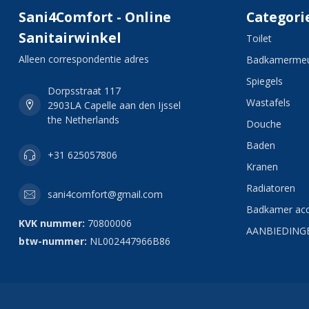
Sani4Comfort - Online
Categori
Sanitairwinkel
Toilet
Alleen correspondentie adres
Badkamermeu
Spiegels
Dorpsstraat 117
Wastafels
2903LA Capelle aan den Ijssel
the Netherlands
Douche
Baden
+31 625057806
Kranen
Radiatoren
sani4comfort@gmail.com
Badkamer acc
KVK nummer:
70800006
AANBIEDING
btw-nummer:
NL002447966B86