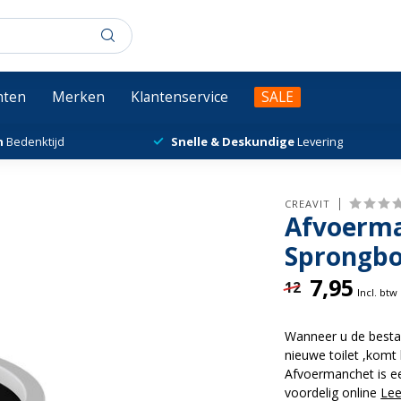
chten
Merken
Klantenservice
SALE
n
Bedenktijd
Snelle & Deskundige
Levering
CREAVIT
Afvoerma
Sprongbo
7,95
12
Incl. btw
Wanneer u de bestaa
nieuwe toilet ,komt 
Afvoermanchet is ee
voordelig online
Le