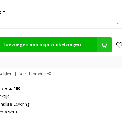
:
*
Toevoegen aan mijn winkelwagen
elijken
Deel dit product
is v.a. 100
ktijd
undige
Levering
gen
8.9/10