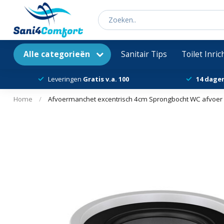
Alle categorieën
Sanitair Tips
Toilet Inri
Leveringen
Gratis v.a. 100
14 dage
Home
/
Afvoermanchet excentrisch 4cm Sprongbocht WC afvoer