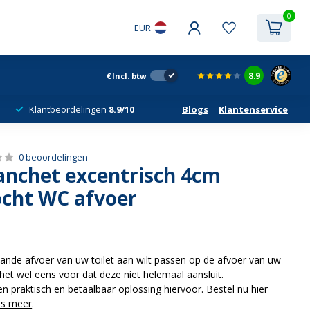
0
EUR
8.9
€
Incl. btw
Klantbeordelingen
8.9/10
Blogs
Klantenservice
0 beoordelingen
nchet excentrisch 4cm
cht WC afvoer
nde afvoer van uw toilet aan wilt passen op de afvoer van uw
het wel eens voor dat deze niet helemaal aansluit.
n praktisch en betaalbaar oplossing hiervoor. Bestel nu hier
es meer
.