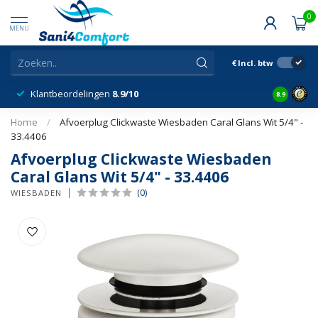
0
MENU
€
Incl. btw
Klantbeordelingen
8.9/10
8.9
Home
/
Afvoerplug Clickwaste Wiesbaden Caral Glans Wit 5/4" -
33.4406
Afvoerplug Clickwaste Wiesbaden
Caral Glans Wit 5/4" - 33.4406
(0)
WIESBADEN