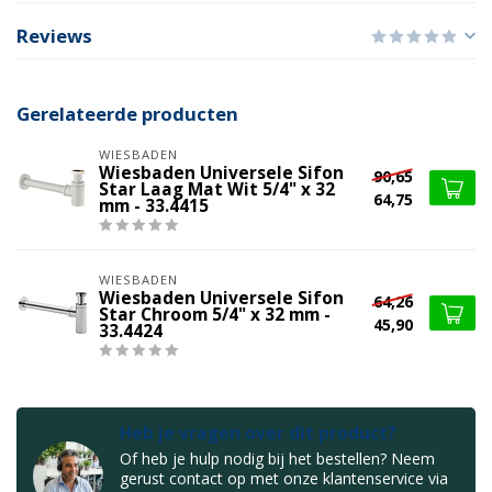
Reviews
Gerelateerde producten
WIESBADEN
Wiesbaden Universele Sifon
90,65
Star Laag Mat Wit 5/4" x 32
64,75
mm - 33.4415
WIESBADEN
Wiesbaden Universele Sifon
64,26
Star Chroom 5/4" x 32 mm -
45,90
33.4424
Heb je vragen over dit product?
Of heb je hulp nodig bij het bestellen? Neem
gerust contact op met onze klantenservice via