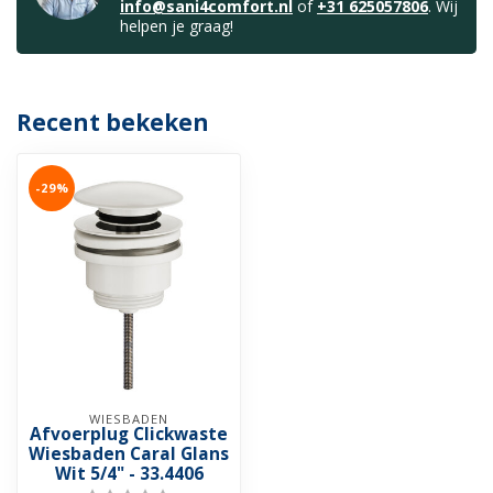
info@sani4comfort.nl
of
+31 625057806
. Wij
helpen je graag!
Recent bekeken
-29%
WIESBADEN
Afvoerplug Clickwaste
Wiesbaden Caral Glans
Wit 5/4" - 33.4406