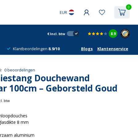
0
EUR
8.9
€
Incl. btw
Klantbeordelingen
8.9/10
Blogs
Klantenservice
0 beoordelingen
atiestang Douchewand
ar 100cm – Geborsteld Goud
cl. btw
inloopdouches
lasdikte 8 mm
rzaam aluminium