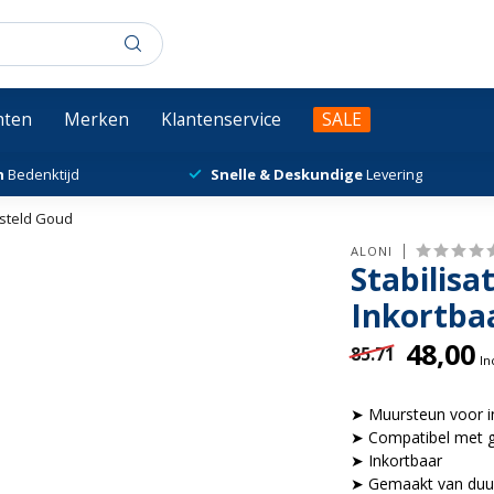
chten
Merken
Klantenservice
SALE
n
Bedenktijd
Snelle & Deskundige
Levering
steld Goud
ALONI
Stabilis
Inkortba
48,00
85.71
In
➤ Muursteun voor 
➤ Compatibel met g
➤ Inkortbaar
➤ Gemaakt van duu