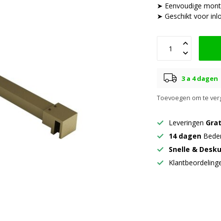
➤ Eenvoudige mon
➤ Geschikt voor i
3 a 4 dagen
Toevoegen om te verg
Leveringen
Grat
14 dagen
Beden
Snelle & Desk
Klantbeordelin