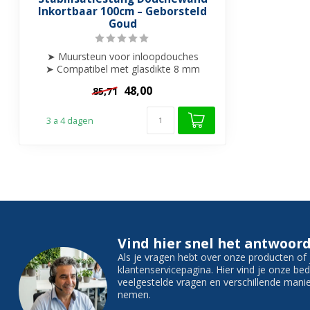
Inkortbaar 100cm – Geborsteld
Goud
➤ Muursteun voor inloopdouches
➤ Compatibel met glasdikte 8 mm
➤ Inkortbaar
48,00
85,71
...
3 a 4 dagen
Vind hier snel het antwoord
Als je vragen hebt over onze producten o
klantenservicepagina. Hier vind je onze b
veelgestelde vragen en verschillende man
nemen.