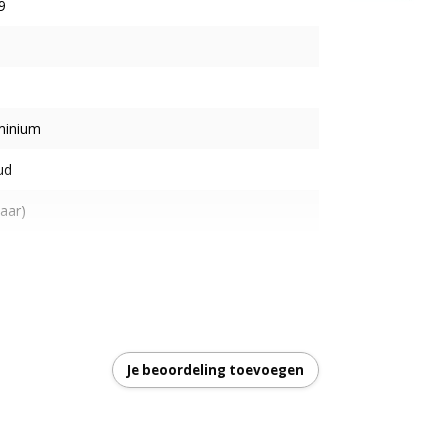
9
minium
ud
aar)
ling
garantie
Je beoordeling toevoegen