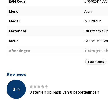
EAN Code
540402411770
Merk
Aloni
Model
Muursteun
Materiaal
Duurzaam alu
Kleur
Geborsteld Go
Afmetingen
100cm (Inkortb
Onderdelen
incl. Glaskoppe
Bekijk alles
Montage
Horizontaal
Reviews
Garantie
2-jaar Fabrieks
0
/
5
0
sterren op basis van
0
beoordelingen