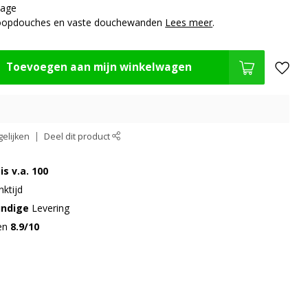
tage
nloopdouches en vaste douchewanden
Lees meer
.
Toevoegen aan mijn winkelwagen
elijken
Deel dit product
is v.a. 100
ktijd
undige
Levering
gen
8.9/10