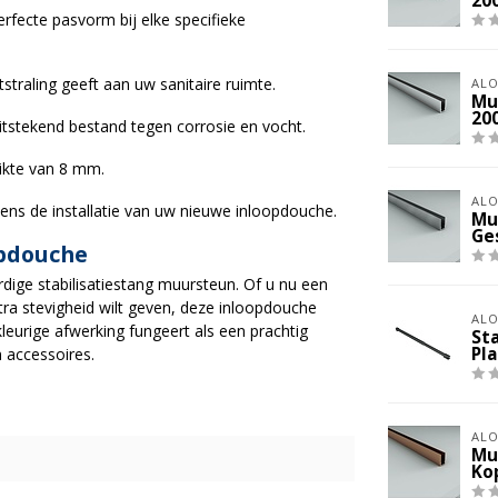
20
erfecte pasvorm bij elke specifieke
tstraling geeft aan uw sanitaire ruimte.
ALO
Mu
20
tstekend bestand tegen corrosie en vocht.
dikte van 8 mm.
ALO
ns de installatie van uw nieuwe inloopdouche.
Mu
Ge
opdouche
ige stabilisatiestang muursteun. Of u nu een
a stevigheid wilt geven, deze inloopdouche
ALO
leurige afwerking fungeert als een prachtig
St
Pl
 accessoires.
ALO
Mu
Ko