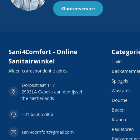
Klantenservice
Sani4Comfort - Online
Categori
Sanitairwinkel
Toilet
Alleen correspondentie adres
Badkamermeu
Spiegels
Dorpsstraat 117
Wastafels
2903LA Capelle aan den Ijssel
the Netherlands
Douche
Baden
+31 625057806
Kranen
Radiatoren
sani4comfort@gmail.com
Badkamer acc