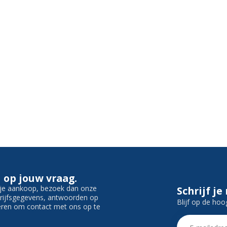
 op jouw vraag.
f je aankoop, bezoek dan onze
Schrijf je
edrijfsgegevens, antwoorden op
Blijf op de hoo
ieren om contact met ons op te