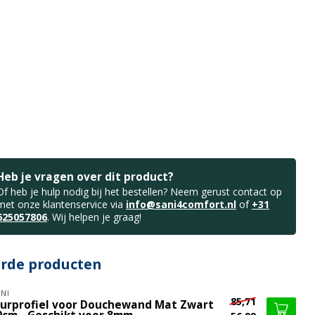
Heb je vragen over dit product?
Of heb je hulp nodig bij het bestellen? Neem gerust contact op
met onze klantenservice via
info@sani4comfort.nl
of
+31
625057806
. Wij helpen je graag!
erde producten
NI
85,71
urprofiel voor Douchewand Mat Zwart