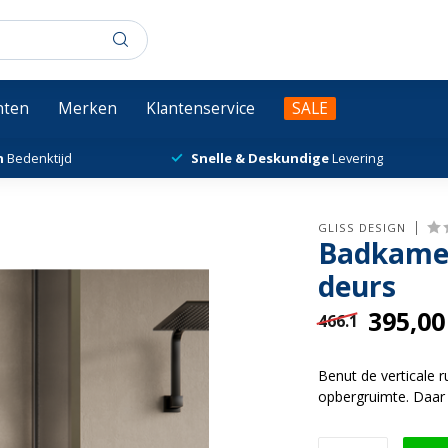
chten
Merken
Klantenservice
SALE
n
Bedenktijd
Snelle & Deskundige
Levering
GLISS DESIGN
Badkamer
deurs
395,00
466.1
Benut de verticale 
opbergruimte. Daar 