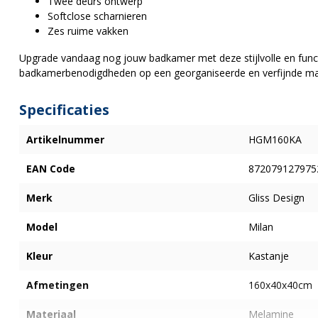
Twee deurs ontwerp
Softclose scharnieren
Zes ruime vakken
Upgrade vandaag nog jouw badkamer met deze stijlvolle en func
badkamerbenodigdheden op een georganiseerde en verfijnde ma
Specificaties
Artikelnummer
HGM160KA
EAN Code
872079127975
Merk
Gliss Design
Model
Milan
Kleur
Kastanje
Afmetingen
160x40x40cm
Materiaal
Melamine