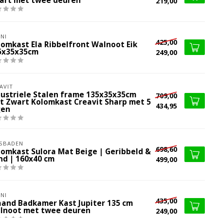
art met twee deuren
219,00
NI
425,00
lomkast Ela Ribbelfront Walnoot Eik
5x35x35cm
249,00
AVIT
dustriele Stalen frame 135x35x35cm
709,00
t Zwart Kolomkast Creavit Sharp met 5
434,95
gen
SBADEN
698,60
lomkast Sulora Mat Beige | Geribbeld &
nd | 160x40 cm
499,00
NI
435,00
aand Badkamer Kast Jupiter 135 cm
lnoot met twee deuren
249,00