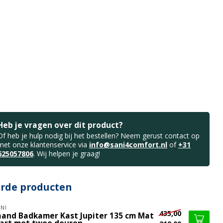
Heb je vragen over dit product?
Of heb je hulp nodig bij het bestellen? Neem gerust contact op
met onze klantenservice via
info@sani4comfort.nl
of
+31
625057806
. Wij helpen je graag!
erde producten
NI
435,00
aand Badkamer Kast Jupiter 135 cm Mat