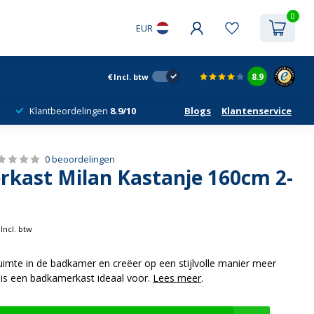
0
EUR
8.9
€
Incl. btw
Klantbeordelingen
8.9/10
Blogs
Klantenservice
0 beoordelingen
kast Milan Kastanje 160cm 2-
Incl. btw
ruimte in de badkamer en creëer op een stijlvolle manier meer
is een badkamerkast ideaal voor.
Lees meer
.