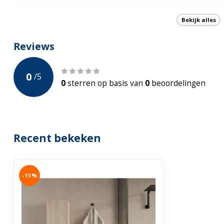
Aantal deuren
2
Bekijk alles
Softclose
Reviews
Aantal Vakken
6
0
/
5
Garantie
2-jaar Fabrieks
0
sterren op basis van
0
beoordelingen
Recent bekeken
-15%