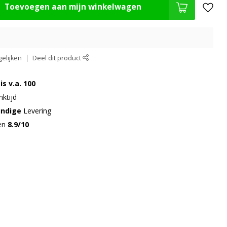
Toevoegen aan mijn winkelwagen
elijken
Deel dit product
is v.a. 100
ktijd
undige
Levering
gen
8.9/10