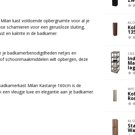
Zw
Milan kast voldoende opbergruimte voor al je
ALO
 scharnieren voor een geruisloze sluiting,
Ko
13
ust en kalmte in de badkamer.
je je badkamerbenodigdheden netjes en
CRE
In
en of schoonmaakmiddelen wilt opbergen, deze
Ma
la
e Badkamerkast Milan Kastanje 160cm is de
WIE
k een vleugje luxe en elegantie aan je badkamer.
Ko
Ro
ALO
St
Wa