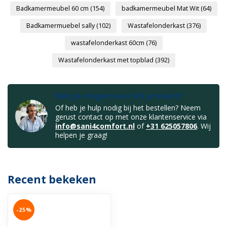
Badkamermeubel 60 cm
(154)
badkamermeubel Mat Wit
(64)
Badkamermuebel sally
(102)
Wastafelonderkast
(376)
wastafelonderkast 60cm
(76)
Wastafelonderkast met topblad
(392)
Heb je vragen over dit product?
Of heb je hulp nodig bij het bestellen? Neem
gerust contact op met onze klantenservice via
info@sani4comfort.nl
of
+31 625057806
. Wij
helpen je graag!
Recent bekeken
-25%