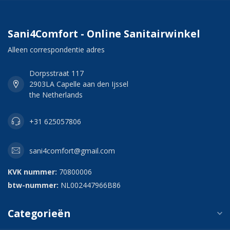
Sani4Comfort - Online Sanitairwinkel
Alleen correspondentie adres
Dorpsstraat 117
2903LA Capelle aan den Ijssel
the Netherlands
+31 625057806
sani4comfort@gmail.com
KVK nummer:
70800006
btw-nummer:
NL002447966B86
Categorieën