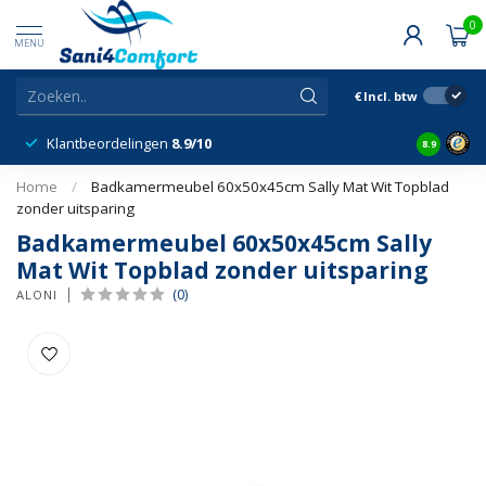
0
MENU
€
Incl. btw
Klantbeordelingen
8.9/10
8.9
Home
/
Badkamermeubel 60x50x45cm Sally Mat Wit Topblad
zonder uitsparing
Badkamermeubel 60x50x45cm Sally
Mat Wit Topblad zonder uitsparing
(0)
ALONI