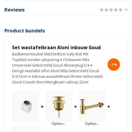
Reviews
Product bundels
Set wastafelkraan Aloni inbouw Goud
Badkamermeubel 60x50x45cm Sally Mat Wit
Topblad zonder uitsparing
+
Clickwaste Mila
-1%
Universeel Geborsteld Goud Afvoerplug 5/4
+
Design wastafel sifon Aloni Mila Geborsteld Goud
5/4 33cm
+
Inbouw wastafelkraan Rome Geborsteld
Goud Creavit Aloni Mengkraan uitloop 22cm
+
+
+
Opties...
Opties...