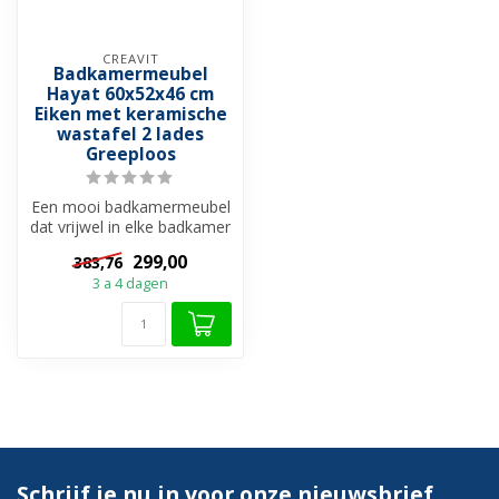
CREAVIT
Badkamermeubel
Hayat 60x52x46 cm
Eiken met keramische
wastafel 2 lades
Greeploos
Een mooi badkamermeubel
dat vrijwel in elke badkamer
stijlen past. De onderkast ...
299,00
383,76
3 a 4 dagen
Schrijf je nu in voor onze nieuwsbrief.