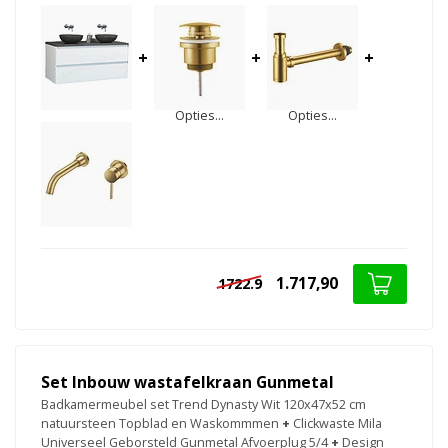
+
+
+
Opties...
Opties...
1.717,90
1722.9
Set Inbouw wastafelkraan Gunmetal
Badkamermeubel set Trend Dynasty Wit 120x47x52 cm
natuursteen Topblad en Waskommmen
+
Clickwaste Mila
Universeel Geborsteld Gunmetal Afvoerplug 5/4
+
Design