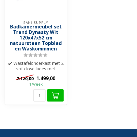
SANI-SUPPLY
Badkamermeubel set
Trend Dynasty Wit
120x47x52 cm
natuursteen Topblad
en Waskommmen
✔️ Wastafelonderkast met 2
softclose lades met
greeplijst (aluminium)
1.499,00
2.120,00
✔️ Natuur...
1 Week