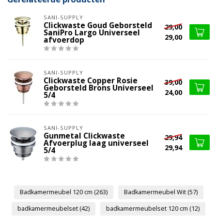
SANI-SUPPLY
Clickwaste Goud Geborsteld
29,00
SaniPro Largo Universeel
29,00
afvoerdop
SANI-SUPPLY
Clickwaste Copper Rosie
39,00
Geborsteld Brons Universeel
24,00
5/4
SANI-SUPPLY
Gunmetal Clickwaste
29,94
Afvoerplug laag universeel
29,94
5/4
Badkamermeubel 120 cm
(263)
Badkamermeubel Wit
(57)
badkamermeubelset
(42)
badkamermeubelset 120 cm
(12)