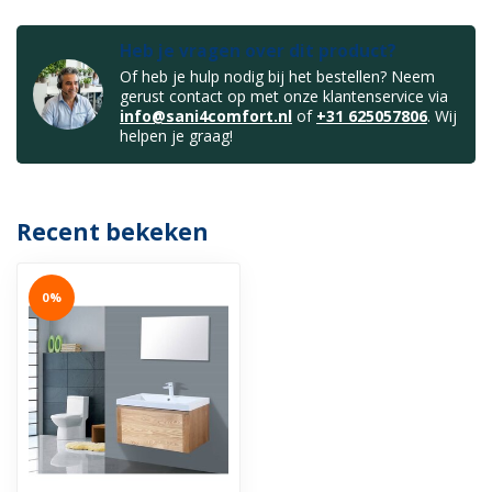
Heb je vragen over dit product?
Of heb je hulp nodig bij het bestellen? Neem
gerust contact op met onze klantenservice via
info@sani4comfort.nl
of
+31 625057806
. Wij
helpen je graag!
Recent bekeken
0%