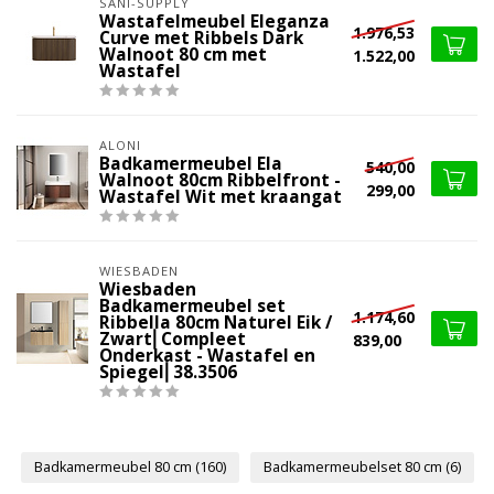
SANI-SUPPLY
Wastafelmeubel Eleganza
1.976,53
Curve met Ribbels Dark
Walnoot 80 cm met
1.522,00
Wastafel
ALONI
Badkamermeubel Ela
540,00
Walnoot 80cm Ribbelfront -
299,00
Wastafel Wit met kraangat
WIESBADEN
Wiesbaden
Badkamermeubel set
1.174,60
Ribbella 80cm Naturel Eik /
Zwart⎢Compleet
839,00
Onderkast - Wastafel en
Spiegel⎢38.3506
Badkamermeubel 80 cm
(160)
Badkamermeubelset 80 cm
(6)