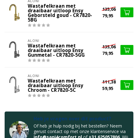
ALONI
Wastafelkraan met
135,06
draaibaar uitloop Ensy
Geborsteld goud - CR7820-
79,95
5BG
ALONI
Wastafelkraan met
135,06
draaibaar uitloop Ensy
79,95
Gunmetal - CR7820-5GG
ALONI
Wastafelkraan met
111,38
draaibaar uitloop Ensy
59,95
Chroom - CR7820-5C
Heb je vragen over dit product?
Of heb je hulp nodig bij het bestellen? Neem
gerust contact op met onze klantenservice via
info@sani4comfort.nl
of
+31 625057806
. Wij