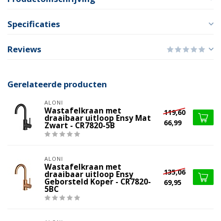
Specificaties
Reviews
Gerelateerde producten
ALONI
Wastafelkraan met
119,60
draaibaar uitloop Ensy Mat
66,99
Zwart - CR7820-5B
ALONI
Wastafelkraan met
135,06
draaibaar uitloop Ensy
Geborsteld Koper - CR7820-
69,95
5BC