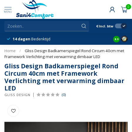
0
MENU
€
Incl. btw
14 dagen
Bedenktijd
Snelle &
8.9
Home
/
Gliss Design Badkamerspiegel Rond Circum 40cm met
Framework Verlichting met verwarming dimbaar LED
Gliss Design Badkamerspiegel Rond
Circum 40cm met Framework
Verlichting met verwarming dimbaar
LED
(0)
GLISS DESIGN