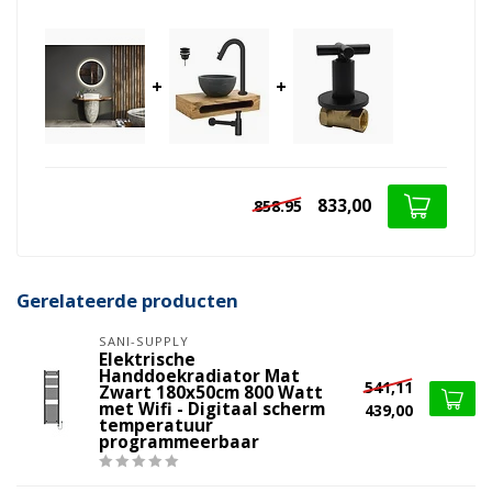
+
+
833,00
858.95
Gerelateerde producten
SANI-SUPPLY
Elektrische
Handdoekradiator Mat
541,11
Zwart 180x50cm 800 Watt
met Wifi - Digitaal scherm
439,00
temperatuur
programmeerbaar