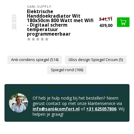
SANI-SUPPLY
Elektrische
Handdoekradiator Wit
541,11
180x50cm 800 Watt met Wifi
- Digitaal scherm
439,00
temperatuur
programmeerbaar
Anti-condens spiegel
(514)
Gliss design Spiegel Circum
(5)
Spiegel rond
(166)
Heb je vragen over dit product?
Of heb je hulp nodig bij het bestellen? Neem
gerust contact op met onze klantenservice via
info@sani4comfort.nl
of
+31 625057806
. Wij
helpen je graag!