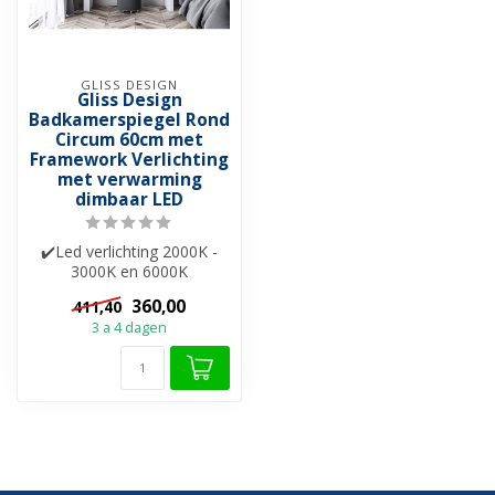
GLISS DESIGN
Gliss Design
Badkamerspiegel Rond
Circum 60cm met
Framework Verlichting
met verwarming
dimbaar LED
✔️Led verlichting 2000K -
3000K en 6000K
✔️Spiegelverwarming
360,00
411,40
✔️Touche bediening ...
3 a 4 dagen