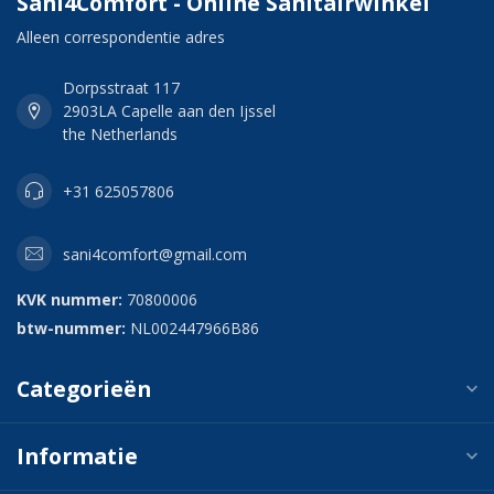
Sani4Comfort - Online Sanitairwinkel
Alleen correspondentie adres
Dorpsstraat 117
2903LA Capelle aan den Ijssel
the Netherlands
+31 625057806
sani4comfort@gmail.com
KVK nummer:
70800006
btw-nummer:
NL002447966B86
Categorieën
Informatie