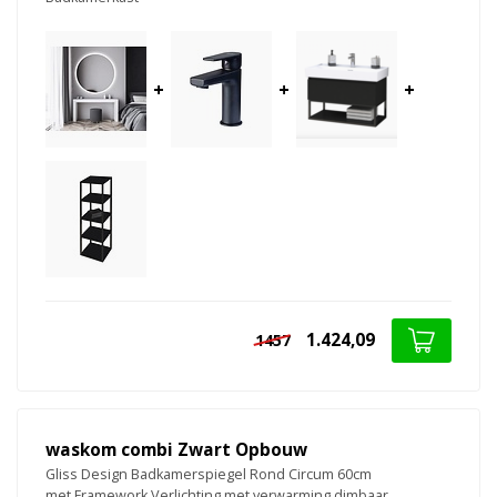
+
+
+
1.424,09
1457
waskom combi Zwart Opbouw
Gliss Design Badkamerspiegel Rond Circum 60cm
met Framework Verlichting met verwarming dimbaar