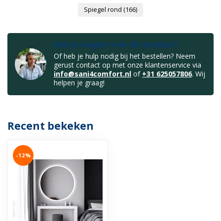
Spiegel rond
(166)
Heb je vragen over dit product?
Of heb je hulp nodig bij het bestellen? Neem
gerust contact op met onze klantenservice via
info@sani4comfort.nl
of
+31 625057806
. Wij
helpen je graag!
Recent bekeken
-12%