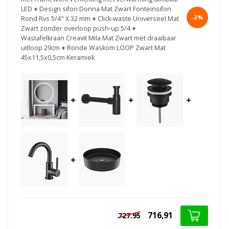
LED
+
Design sifon Donna Mat Zwart Fonteinsifon
-2%
Rond Rvs 5/4" X 32 mm
+
Click-waste Universeel Mat
Zwart zonder overloop push-up 5/4
+
Wastafelkraan Creavit Mila Mat Zwart met draaibaar
uitloop 29cm
+
Ronde Waskom LOOP Zwart Mat
45x11,5x0,5cm Keramiek
+
+
+
+
716,91
727.95