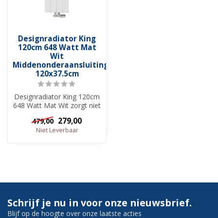
Designradiator King
120cm 648 Watt Mat
Wit
Middenonderaansluiting
120x37.5cm
Designradiator King 120cm
648 Watt Mat Wit zorgt niet
alleen voor een
279,00
479,00
opgeruimde...
Niet Leverbaar
Schrijf je nu in voor onze nieuwsbrief.
Blijf op de hoogte over onze laatste acties