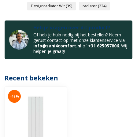
Designradiator Wit
(39)
radiator
(224)
Heb je vragen over dit product?
Of heb je hulp nodig bij het bestellen? Neem
gerust contact op met onze klantenservice via
info@sani4comfort.nl
of
+31 625057806
. Wij
helpen je graag!
Recent bekeken
-42%