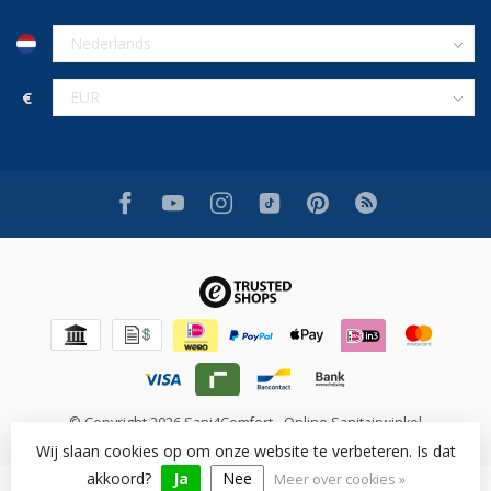
€
© Copyright 2026 Sani4Comfort - Online Sanitairwinkel
Wij slaan cookies op om onze website te verbeteren. Is dat
akkoord?
Ja
Nee
Meer over cookies »
Beoordeling op [review_system] voor [shop_name]: [rating]/10