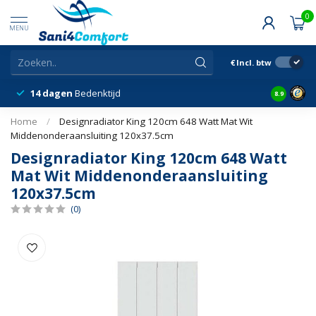
0
MENU
€
Incl. btw
14 dagen
Bedenktijd
Snelle &
8.9
Home
/
Designradiator King 120cm 648 Watt Mat Wit
Middenonderaansluiting 120x37.5cm
Designradiator King 120cm 648 Watt
Mat Wit Middenonderaansluiting
120x37.5cm
(0)