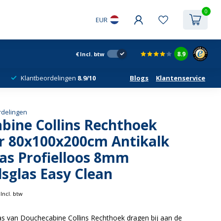
0
EUR
8.9
€
Incl. btw
Klantbeordelingen
8.9/10
Blogs
Klantenservice
rdelingen
bine Collins Rechthoek
r 80x100x200cm Antikalk
las Profielloos 8mm
dsglas Easy Clean
Incl. btw
as van Douchecabine Collins Rechthoek dragen bij aan de