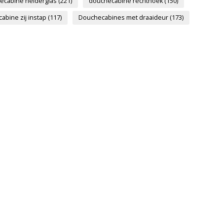
ecabine helderglas
(221)
douchecabine rechthoek
(150)
abine zij instap
(117)
Douchecabines met draaideur
(173)