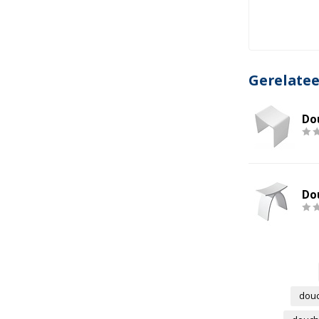
ing
Chroom scharnieren
Gerelate
Do
Do
douc