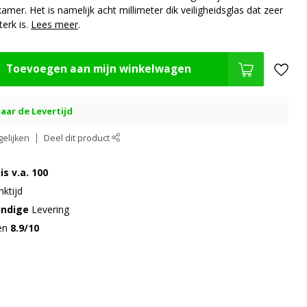
kamer. Het is namelijk acht millimeter dik veiligheidsglas dat zeer
erk is.
Lees meer
.
Toevoegen aan mijn winkelwagen
aar de Levertijd
elijken
Deel dit product
is v.a. 100
ktijd
undige
Levering
gen
8.9/10