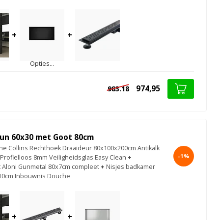
+
+
Opties...
974,95
983.18
un 60x30 met Goot 80cm
e Collins Rechthoek Draaideur 80x100x200cm Antikalk
-1%
 Profielloos 8mm Veiligheidsglas Easy Clean
+
 Aloni Gunmetal 80x7cm compleet
+
Nisjes badkamer
10cm Inbouwnis Douche
+
+