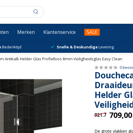
chten
Merken
Klantenservice
SALE
n
Bedenktijd
Snelle & Deskundige
Levering
 Antikalk Helder Glas Profielloos 8mm Veiligheidsglas Easy Clean
0 beoo
Doucheca
Draaideu
Helder G
Veilighei
709,00
921.7
De grote vlakken gl