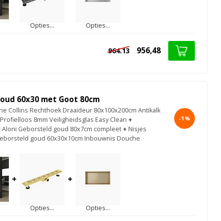
Opties...
Opties...
956,48
964.13
oud 60x30 met Goot 80cm
e Collins Rechthoek Draaideur 80x100x200cm Antikalk
-1%
 Profielloos 8mm Veiligheidsglas Easy Clean
+
 Aloni Geborsteld goud 80x7cm compleet
+
Nisjes
eborsteld goud 60x30x10cm Inbouwnis Douche
+
+
Opties...
Opties...