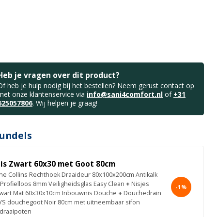
Heb je vragen over dit product?
Of heb je hulp nodig bij het bestellen? Neem gerust contact op
met onze klantenservice via
info@sani4comfort.nl
of
+31
625057806
. Wij helpen je graag!
undels
is Zwart 60x30 met Goot 80cm
e Collins Rechthoek Draaideur 80x100x200cm Antikalk
 Profielloos 8mm Veiligheidsglas Easy Clean
+
Nisjes
-1%
wart Mat 60x30x10cm Inbouwnis Douche
+
Douchedrain
VS douchegoot Noir 80cm met uitneembaar sifon
 draaipoten