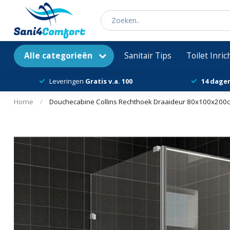
Alle categorieën
Sanitair Tips
Toilet Inri
Leveringen
Gratis v.a. 100
14 dage
Home
/
Douchecabine Collins Rechthoek Draaideur 80x100x200cm