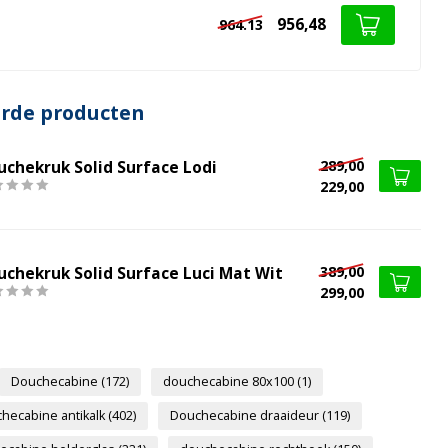
956,48
964.13
erde producten
289,00
uchekruk Solid Surface Lodi
229,00
389,00
uchekruk Solid Surface Luci Mat Wit
299,00
Douchecabine
(172)
douchecabine 80x100
(1)
hecabine antikalk
(402)
Douchecabine draaideur
(119)