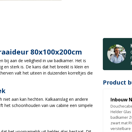
Draaideur 80x100x200cm
 bij aan de veiligheid in uw badkamer. Het is
g en sterk is. De kans dat het breekt is klein en
herven valt het uiteen in duizenden korreltjes die
Product b
ek
ich niet aan kan hechten. Kalkaanslag en andere
Inbouw N
lijft het schoonhouden van uw cabine een simpele
Douchecabin
Helder Glas
badkamer Z
zwart mat R
verstelbare
at het voornamelijk uit helder glas bestaat. Dit