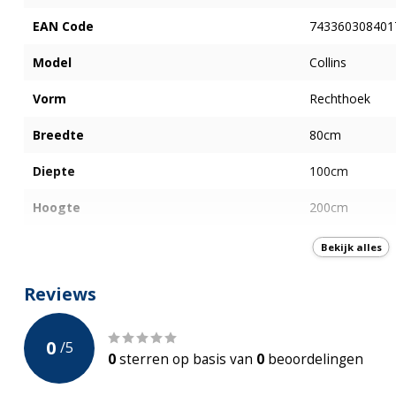
EAN Code
743360308401
Model
Collins
Vorm
Rechthoek
Breedte
80cm
Diepte
100cm
Hoogte
200cm
Type deur
Draaideur
Bekijk alles
Plaatsing deur
Links en Recht
Reviews
Openingswijze deur
Buiten
0
/
5
Afwerking Glas
Helder Glas
0
sterren op basis van
0
beoordelingen
Dikte glas
8mm