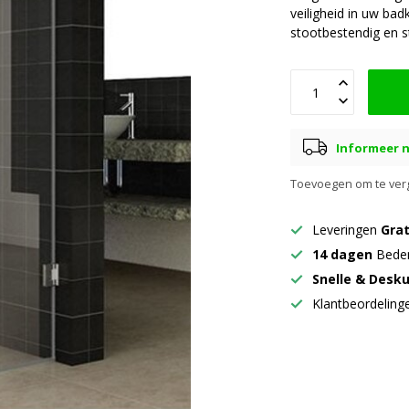
veiligheid in uw bad
stootbestendig en st
Informeer n
Toevoegen om te verg
Leveringen
Grat
14 dagen
Beden
Snelle & Desk
Klantbeordelin