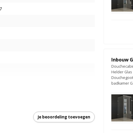
7
Inbouw G
Douchecabin
Helder Glas
Douchegoot
badkamer G
s
Je beoordeling toevoegen