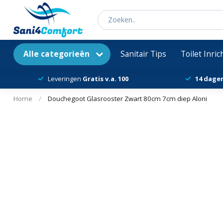
Alle categorieën
Sanitair Tips
Toilet Inri
Leveringen
Gratis v.a. 100
14 dage
Home
/
Douchegoot Glasrooster Zwart 80cm 7cm diep Aloni