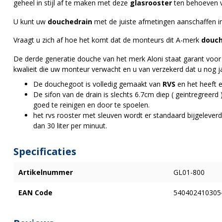
geheel in stijl af te maken met deze
glasrooster
ten behoeven 
U kunt uw
douchedrain
met de juiste afmetingen aanschaffen 
Vraagt u zich af hoe het komt dat de monteurs dit A-merk
douc
De derde generatie douche van het merk Aloni staat garant voor 
kwalieit die uw monteur verwacht en u van verzekerd dat u nog j
De douchegoot is volledig gemaakt van
RVS
en het heeft 
De sifon van de drain is slechts 6.7cm diep ( geintregreerd
goed te reinigen en door te spoelen.
het rvs rooster met sleuven wordt er standaard bijgeleverd.
dan 30 liter per minuut.
Specificaties
Artikelnummer
GL01-800
EAN Code
540402410305