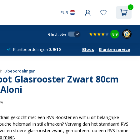
0
EUR
8.9
€
Incl. btw
Klantbeordelingen
8.9/10
Blogs
Klantenservice
0 beoordelingen
ot Glasrooster Zwart 80cm
Aloni
btw
rain gekocht met een RVS Rooster en wilt u dit belangrijke
ouche helemaal in stil afmaken? Vervang dan het standaard RVS
ijlvol en stoere glasrooster zwart, gemonteerd op een RVS frame
s meer
.