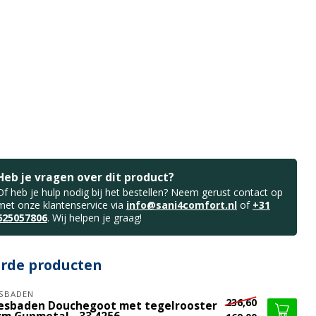
Heb je vragen over dit product?
Of heb je hulp nodig bij het bestellen? Neem gerust contact op
met onze klantenservice via
info@sani4comfort.nl
of
+31
625057806
. Wij helpen je graag!
erde producten
SBADEN
236,60
esbaden Douchegoot met tegelrooster