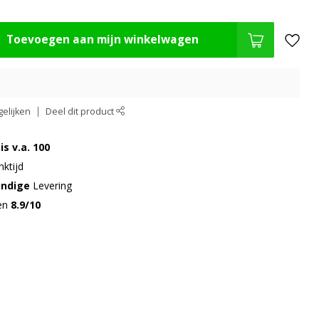
Toevoegen aan mijn winkelwagen
elijken
Deel dit product
is v.a. 100
ktijd
undige
Levering
gen
8.9/10