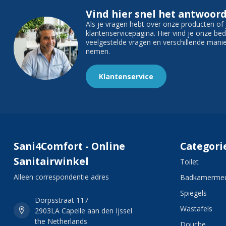
Vind hier snel het antwoord
Als je vragen hebt over onze producten o
klantenservicepagina. Hier vind je onze b
veelgestelde vragen en verschillende man
nemen.
Klantenservice
Sani4Comfort - Online
Categori
Sanitairwinkel
Toilet
Alleen correspondentie adres
Badkamermeu
Spiegels
Dorpsstraat 117
Wastafels
2903LA Capelle aan den Ijssel
the Netherlands
Douche