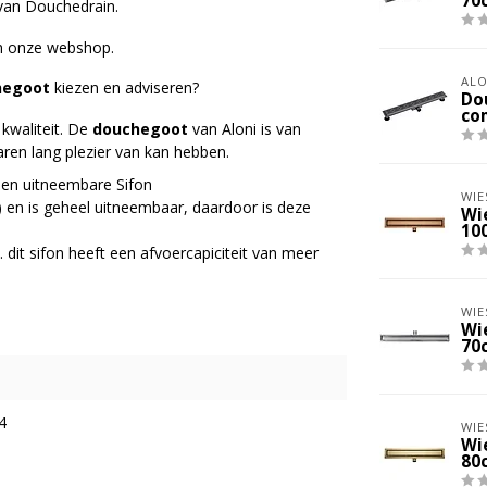
70
van Douchedrain.
in onze webshop.
ALO
hegoot
kiezen en adviseren?
Do
co
kwaliteit. De
douchegoot
van Aloni is van
aren lang plezier van kan hebben.
een uitneembare Sifon
WIE
 ) en is geheel uitneembaar, daardoor is deze
Wi
10
 dit sifon heeft een afvoercapiciteit van meer
WIE
Wi
70
4
WIE
Wi
80