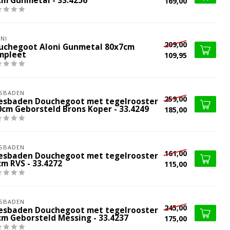
cm Gunmetal - 33.4256
169,00
NI
209,00
uchegoot Aloni Gunmetal 80x7cm
mpleet
109,95
SBADEN
259,00
esbaden Douchegoot met tegelrooster
0cm Geborsteld Brons Koper - 33.4249
185,00
SBADEN
161,00
esbaden Douchegoot met tegelrooster
cm RVS - 33.4272
115,00
SBADEN
245,00
esbaden Douchegoot met tegelrooster
cm Geborsteld Messing - 33.4237
175,00