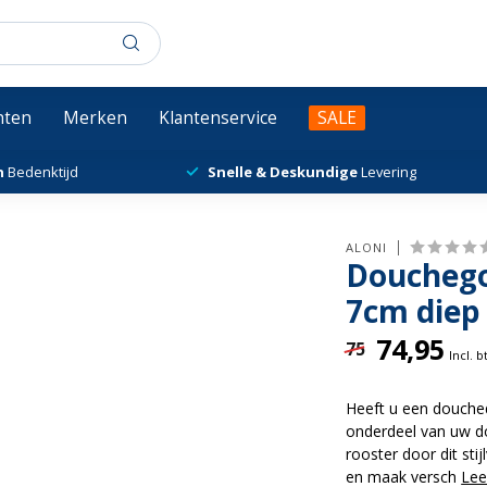
chten
Merken
Klantenservice
SALE
n
Bedenktijd
Snelle & Deskundige
Levering
ALONI
Douchego
7cm diep 
74,95
75
Incl. 
Heeft u een douched
onderdeel van uw d
rooster door dit st
en maak versch
Lee