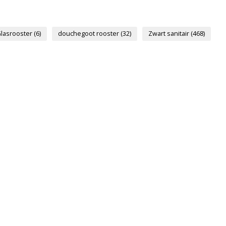
lasrooster
(6)
douchegoot rooster
(32)
Zwart sanitair
(468)