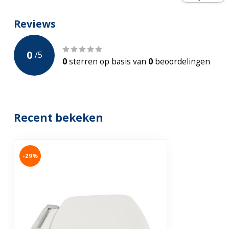
Montage
Wandmontage
Reviews
Garantie
2-jaar Fabrieks
0
/
5
0
sterren op basis van
0
beoordelingen
Recent bekeken
-29%