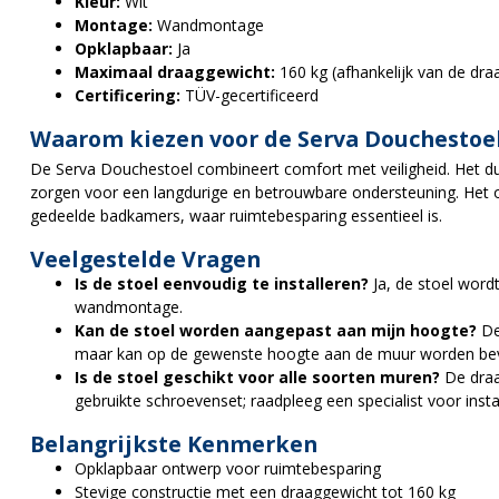
Kleur:
Wit
Montage:
Wandmontage
Opklapbaar:
Ja
Maximaal draaggewicht:
160 kg (afhankelijk van de dr
Certificering:
TÜV-gecertificeerd
Waarom kiezen voor de Serva Douchestoe
De Serva Douchestoel combineert comfort met veiligheid.
Het d
zorgen voor een langdurige en betrouwbare ondersteuning.
Het 
gedeelde badkamers, waar ruimtebesparing essentieel is.
Veelgestelde Vragen
Is de stoel eenvoudig te installeren?
Ja, de stoel word
wandmontage.
Kan de stoel worden aangepast aan mijn hoogte?
De
maar kan op de gewenste hoogte aan de muur worden bev
Is de stoel geschikt voor alle soorten muren?
De draa
gebruikte schroevenset; raadpleeg een specialist voor insta
Belangrijkste Kenmerken
Opklapbaar ontwerp voor ruimtebesparing
Stevige constructie met een draaggewicht tot 160 kg