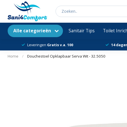
Alle categorieën
Sanitair Tips
Toilet Inri
Leveringen
Gratis v.a. 100
14 dage
Home
/
Douchestoel Opklapbaar Serva Wit - 32.5050