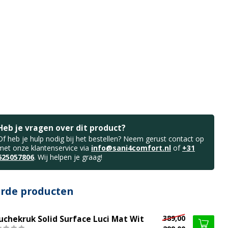
Heb je vragen over dit product?
Of heb je hulp nodig bij het bestellen? Neem gerust contact op
met onze klantenservice via
info@sani4comfort.nl
of
+31
625057806
. Wij helpen je graag!
erde producten
389,00
uchekruk Solid Surface Luci Mat Wit