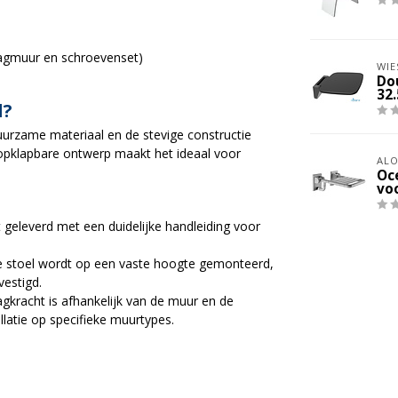
aagmuur en schroevenset)
WIE
Do
32
l?
uurzame materiaal en de stevige constructie
opklapbare ontwerp maakt het ideaal voor
ALO
Oc
vo
t geleverd met een duidelijke handleiding voor
 stoel wordt op een vaste hoogte gemonteerd,
estigd.
gkracht is afhankelijk van de muur en de
llatie op specifieke muurtypes.