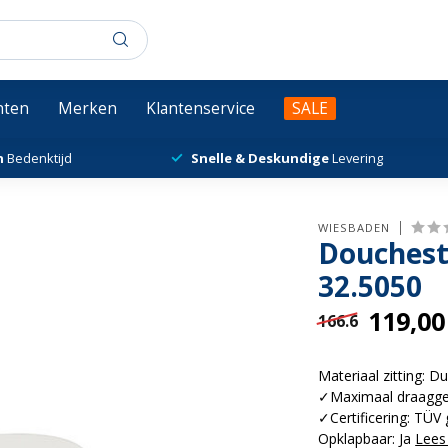
chten
Merken
Klantenservice
SALE
n
Bedenktijd
Snelle & Deskundige
Levering
WIESBADEN
Douchest
32.5050
119,00
166.6
Materiaal zitting: D
✓Maximaal draaggew
✓Certificering: TÜ
Opklapbaar: Ja
Lees