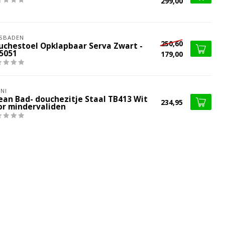
299,00
SBADEN
250,60
uchestoel Opklapbaar Serva Zwart -
.5051
179,00
NI
ean Bad- douchezitje Staal TB413 Wit
234,95
or mindervaliden