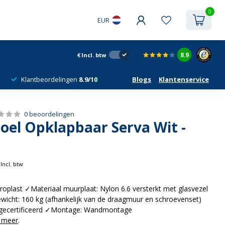
0
EUR
8.9
€
Incl. btw
Klantbeordelingen
8.9/10
Blogs
Klantenservice
0 beoordelingen
oel Opklapbaar Serva Wit -
Incl. btw
uroplast ✓Materiaal muurplaat: Nylon 6.6 versterkt met glasvezel
icht: 160 kg (afhankelijk van de draagmuur en schroevenset)
V gecertificeerd ✓Montage: Wandmontage
 meer
.