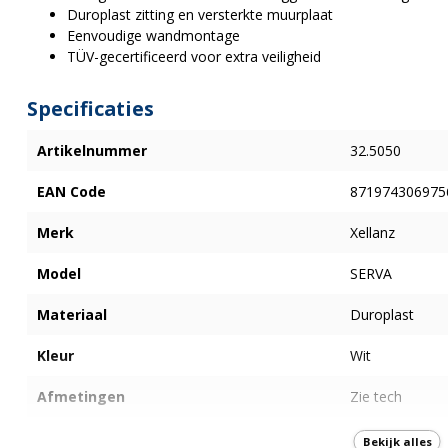
Duroplast zitting en versterkte muurplaat
Eenvoudige wandmontage
TÜV-gecertificeerd voor extra veiligheid
Specificaties
Artikelnummer
32.5050
EAN Code
871974306975
Merk
Xellanz
Model
SERVA
Materiaal
Duroplast
Kleur
Wit
Afmetingen
Zie tech
Onderdelen
Geen
Bekijk alles