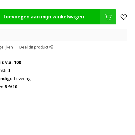
Toevoegen aan mijn winkelwagen
elijken
Deel dit product
is v.a. 100
ktijd
undige
Levering
gen
8.9/10