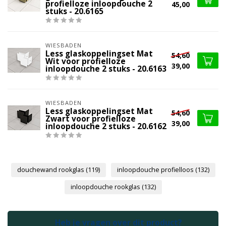
profielloze inloopdouche 2
45,00
stuks - 20.6165
WIESBADEN
Less glaskoppelingset Mat
54,60
Wit voor profielloze
39,00
inloopdouche 2 stuks - 20.6163
WIESBADEN
Less glaskoppelingset Mat
54,60
Zwart voor profielloze
39,00
inloopdouche 2 stuks - 20.6162
douchewand rookglas
(119)
inloopdouche profielloos
(132)
inloopdouche rookglas
(132)
Heb je vragen over dit product?