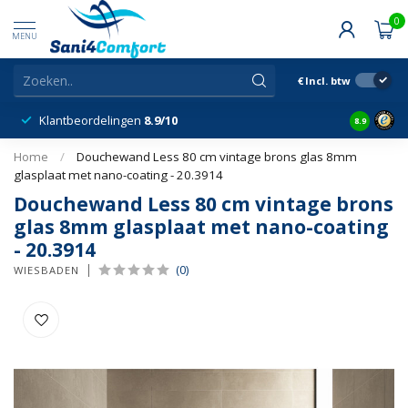
0
MENU
€
Incl. btw
Klantbeordelingen
8.9/10
8.9
Home
/
Douchewand Less 80 cm vintage brons glas 8mm
glasplaat met nano-coating - 20.3914
Douchewand Less 80 cm vintage brons
glas 8mm glasplaat met nano-coating
- 20.3914
(0)
WIESBADEN