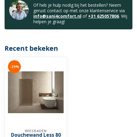
Of heb je hulp nodig bij het bestellen? Neem
gerust contact op met onze klantenservice via
info@sani4comfort.nl
of
+31 625057806
. Wij
helpen je graag!
Recent bekeken
-29%
WIESBADEN
Douchewand Less 80