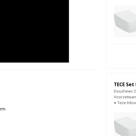
TECE Set
Douchewc Ge
Voorzetwan
+
Tece Inbo
arm