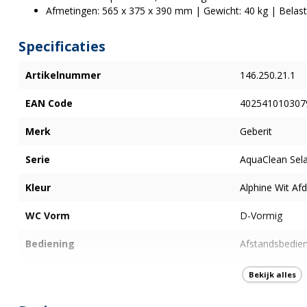
Afmetingen: 565 x 375 x 390 mm | Gewicht: 40 kg | Belast
Specificaties
Artikelnummer
146.250.21.1
EAN Code
402541010307
Merk
Geberit
Serie
AquaClean Sel
Kleur
Alphine Wit Afd
WC Vorm
D-Vormig
Bediening
Afstandsbedie
Type Ophanging
Verborgen beve
Bekijk alles
Type spoeling
Diepspoel