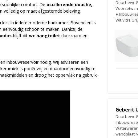
Douchewc Ge
 persoonlijke comfort. De
oscillerende douche,
Voorzetwan
n volledig op maat afgestemde beleving.
+
Inbouwrese
Wit Vitra Ori
rfect in iedere moderne badkamer. Bovendien is
en eenvoudig schoon te maken. Dankzij de
modus
blijft dit
wc hangtoilet
duurzaam en
een inbouwreservoir nodig. Wij adviseren een
keramiek is poriënvrij en daardoor eenvoudig te
maakmiddelen en droog het oppervlak na gebruik
Geberit 
Douchewc Ge
inbouwrese
Waterweren
wandplaat 