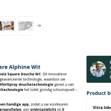
re Alphine Wit
Sela Square Douche WC
. Dit innovatieve
geavanceerde technologie, waardoor uw
WhirlSpray douchetechnologie
geniet u van
eltechnologie
het toilet grondig schoonspoelt –
Product b
een handige app
, zodat u uw voorkeuren
Vitra In
rsprofielen
, een
oriëntatielicht
en
5