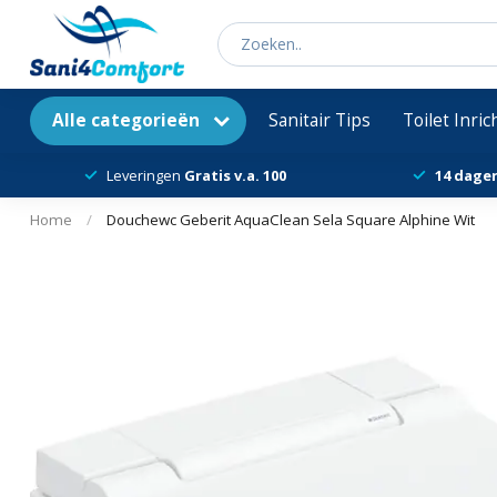
Alle categorieën
Sanitair Tips
Toilet Inri
Leveringen
Gratis v.a. 100
14 dage
Home
/
Douchewc Geberit AquaClean Sela Square Alphine Wit