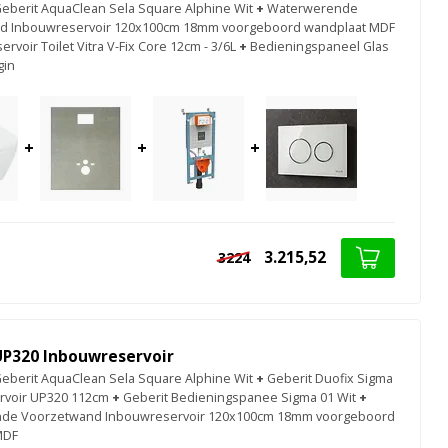
berit AquaClean Sela Square Alphine Wit
+
Waterwerende
d Inbouwreservoir 120x100cm 18mm voorgeboord wandplaat MDF
rvoir Toilet Vitra V-Fix Core 12cm - 3/6L
+
Bedieningspaneel Glas
gin
+
+
+
3.215,52
3224
UP320 Inbouwreservoir
berit AquaClean Sela Square Alphine Wit
+
Geberit Duofix Sigma
rvoir UP320 112cm
+
Geberit Bedieningspanee Sigma 01 Wit
+
de Voorzetwand Inbouwreservoir 120x100cm 18mm voorgeboord
MDF