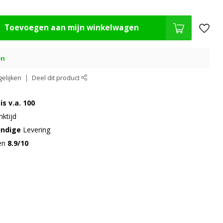
Toevoegen aan mijn winkelwagen
en
elijken
Deel dit product
is v.a. 100
ktijd
undige
Levering
gen
8.9/10