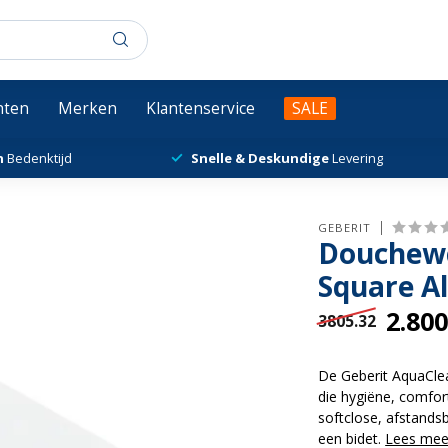
chten
Merken
Klantenservice
SALE
n
Bedenktijd
Snelle & Deskundige
Levering
GEBERIT
Douchewc
Square A
2.800
3805.32
De Geberit AquaClea
die hygiëne, comfor
softclose, afstands
een bidet.
Lees mee