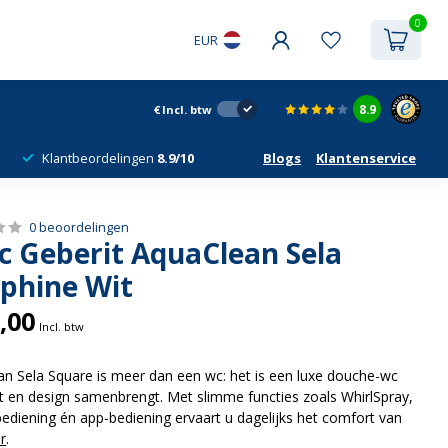
0
EUR
8.9
€
Incl. btw
Klantbeordelingen
8.9/10
Blogs
Klantenservice
0 beoordelingen
 Geberit AquaClean Sela
lphine Wit
,00
Incl. btw
n Sela Square is meer dan een wc: het is een luxe douche-wc
t en design samenbrengt. Met slimme functies zoals WhirlSpray,
bediening én app-bediening ervaart u dagelijks het comfort van
r
.