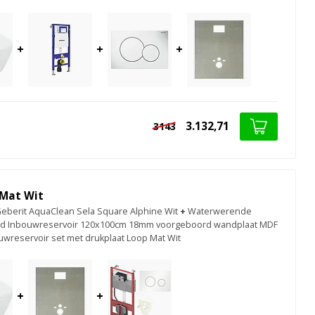
+
+
+
3.132,71
3143
 Mat Wit
berit AquaClean Sela Square Alphine Wit
+
Waterwerende
d Inbouwreservoir 120x100cm 18mm voorgeboord wandplaat MDF
uwreservoir set met drukplaat Loop Mat Wit
+
+