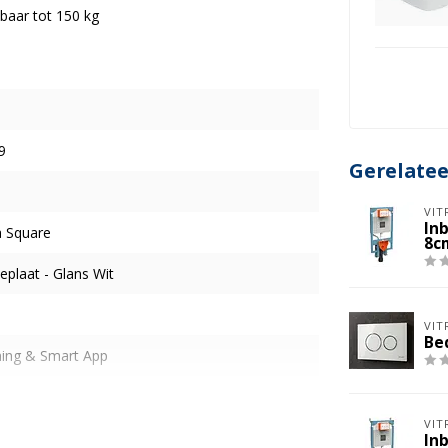
baar tot 150 kg
9
Gerelate
VIT
Inb
a Square
8cm
eplaat - Glans Wit
VIT
Be
ning & Smart App
stiging
VIT
Inb