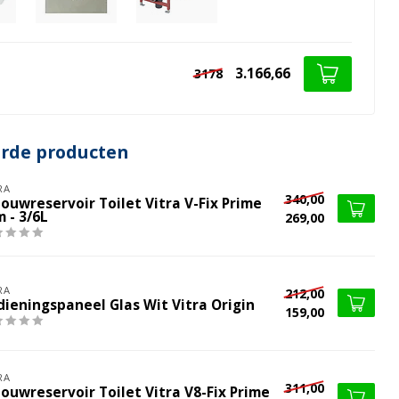
3.166,66
3178
erde producten
RA
340,00
ouwreservoir Toilet Vitra V-Fix Prime
 - 3/6L
269,00
RA
212,00
dieningspaneel Glas Wit Vitra Origin
159,00
RA
311,00
ouwreservoir Toilet Vitra V8-Fix Prime