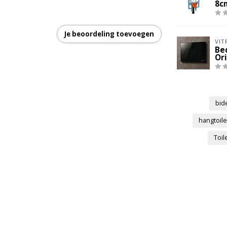
8cm
rlSpray en TurboFlush spoel-sproeitechnologie
Je beoordeling toevoegen
80 mm
VIT
Be
 - Verwarmde wc-zitting & met oriëntatielicht
Or
bid
hangtoil
Toil
r en sterkte instelbaar - Verstelbare
 - Lady Douche - Instelbare waterdruk -
n pulserende waterstraal
r - Elektronica 2 jaar