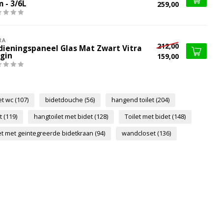
 - 3/6L
259,00
RA
212,00
dieningspaneel Glas Mat Zwart Vitra
igin
159,00
et wc
(107)
bidetdouche
(56)
hangend toilet
(204)
et
(119)
hangtoilet met bidet
(128)
Toilet met bidet
(148)
et met geintegreerde bidetkraan
(94)
wandcloset
(136)