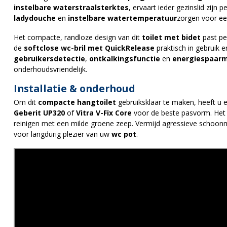
instelbare waterstraalsterktes
, ervaart ieder gezinslid zijn
ladydouche
en
instelbare watertemperatuur
zorgen voor ee
Het compacte, randloze design van dit
toilet met bidet
past pe
de
softclose wc-bril met QuickRelease
praktisch in gebruik 
gebruikersdetectie
,
ontkalkingsfunctie
en
energiespaar
onderhoudsvriendelijk.
Installatie & onderhoud
Om dit
compacte hangtoilet
gebruiksklaar te maken, heeft u 
Geberit UP320
of
Vitra V-Fix Core
voor de beste pasvorm. Het 
reinigen met een milde groene zeep. Vermijd agressieve schoon
voor langdurig plezier van uw
wc pot
.