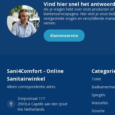
Vind hier snel het antwoord
Als je vragen hebt over onze producten o
klantenservicepagina. Hier vind je onze b
veelgestelde vragen en verschillende man
nemen.
Klantenservice
Sani4Comfort - Online
Categori
Sanitairwinkel
Toilet
Alleen correspondentie adres
Badkamermeu
Spiegels
Dorpsstraat 117
Wastafels
2903LA Capelle aan den Ijssel
the Netherlands
Douche