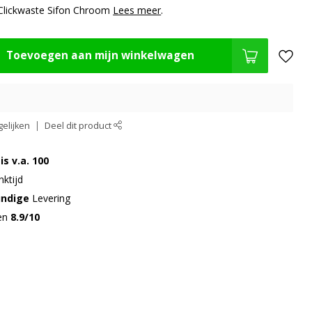
 Clickwaste Sifon Chroom
Lees meer
.
Toevoegen aan mijn winkelwagen
elijken
Deel dit product
is v.a. 100
ktijd
undige
Levering
gen
8.9/10