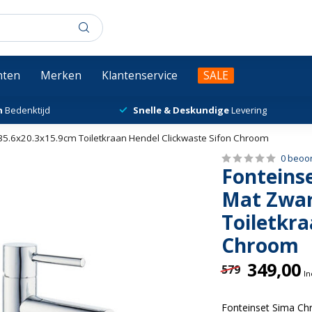
chten
Merken
Klantenservice
SALE
n
Bedenktijd
Snelle & Deskundige
Levering
 35.6x20.3x15.9cm Toiletkraan Hendel Clickwaste Sifon Chroom
0 beoo
Fonteins
Mat Zwar
Toiletkra
Chroom
349,00
579
In
Fonteinset Sima Ch