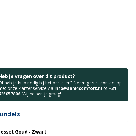
Heb je vragen over dit product?
Of heb je hulp nodig bij het bestellen? Neem gerust contact op
met onze klantenservice via
info@sani4comfort.nl
of
+31
625057806
. Wij helpen je graag!
undels
resset Goud - Zwart