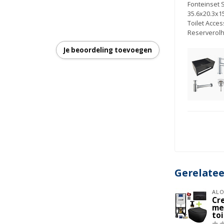
Fonteinset 
35.6x20.3x1
Toilet Acce
Reserverol
Je beoordeling toevoegen
Gerelate
ALO
Cre
met
toi