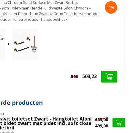
Sima Chroom Solid Surface Mat Zwart Rechts
-1%
5.9cm Toiletkraan Hendel Clickwaste Sifon Chroom
+
ssoires set Ribbed Lux Zwart & Goud Toiletborstelhouder
houder Toiletrolhouder handdoekhaak
+
503,23
508
erde producten
NI
avit toiletset Zwart - Hangtoilet Aloni
669,00
 bidet zwart mat bidet incl. soft close
499,00
letbril