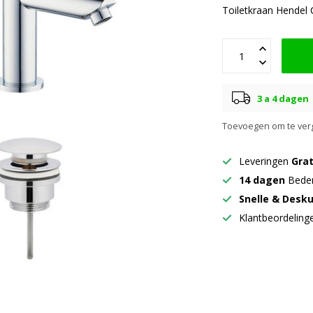
Toiletkraan Hendel
3 a 4 dagen
Toevoegen om te verg
Leveringen
Grat
14 dagen
Beden
Snelle & Desk
Klantbeordelin