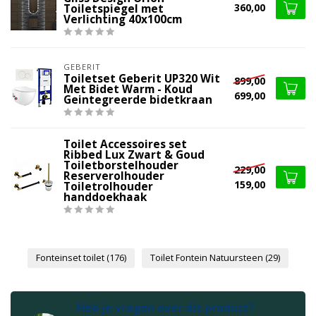
360,00
Toiletspiegel met
Verlichting 40x100cm
GEBERIT
Toiletset Geberit UP320 Wit
899,00
Met Bidet Warm - Koud
699,00
Geintegreerde bidetkraan
Toilet Accessoires set
Ribbed Lux Zwart & Goud
Toiletborstelhouder
229,00
Reserverolhouder
159,00
Toiletrolhouder
handdoekhaak
Fonteinset toilet
(176)
Toilet Fontein Natuursteen
(29)
Heb je vragen over dit product?