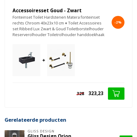
Accessoiresset Goud - Zwart
Fonteinset Toilet Hardstenen Matera fonteinset
-2%
rechts Chroom 40x23x10 cm
+
Toilet Accessoires
set Ribbed Lux Zwart & Goud Toiletborstelhouder
Reserverolhouder Toiletrolhouder handdoekhaak
+
323,23
328
Gerelateerde producten
GLISS DESIGN
Gliss Design Orion