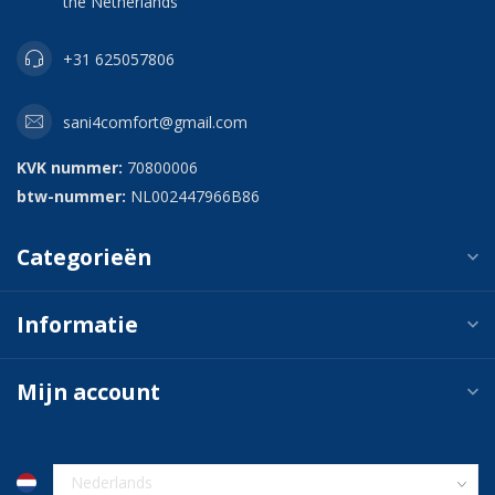
the Netherlands
+31 625057806
sani4comfort@gmail.com
KVK nummer:
70800006
btw-nummer:
NL002447966B86
Categorieën
Informatie
Mijn account