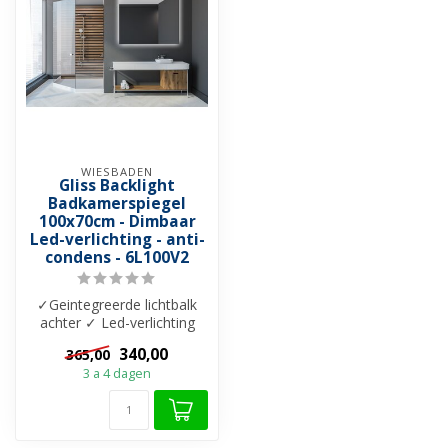
WIESBADEN
Gliss Backlight
Badkamerspiegel
100x70cm - Dimbaar
Led-verlichting - anti-
condens - 6L100V2
✓Geintegreerde lichtbalk
achter ✓ Led-verlichting
geleidelijk 3500K tot 6500K
340,00
365,00
✓ ...
3 a 4 dagen