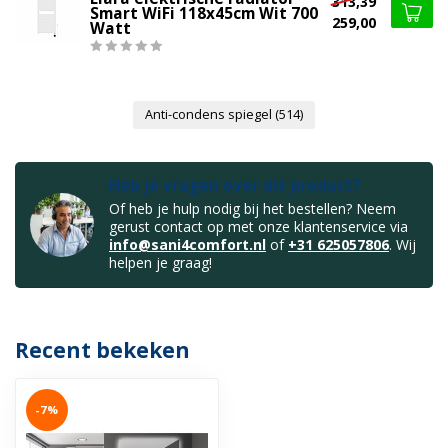
313,39
Smart WiFi 118x45cm Wit 700
259,00
Watt
Anti-condens spiegel
(514)
Heb je vragen over dit product?
Of heb je hulp nodig bij het bestellen? Neem
gerust contact op met onze klantenservice via
info@sani4comfort.nl
of
+31 625057806
. Wij
helpen je graag!
Recent bekeken
-7%