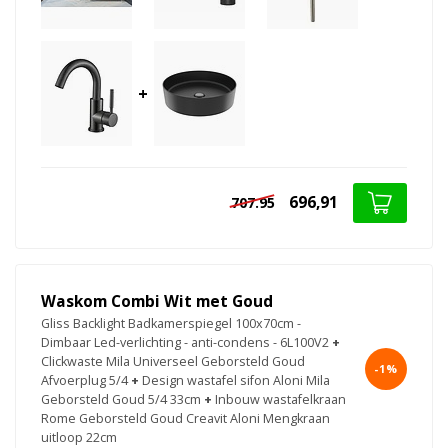
+
696,91
707.95
Waskom Combi Wit met Goud
Gliss Backlight Badkamerspiegel 100x70cm -
Dimbaar Led-verlichting - anti-condens - 6L100V2
+
Clickwaste Mila Universeel Geborsteld Goud
-1%
Afvoerplug 5/4
+
Design wastafel sifon Aloni Mila
Geborsteld Goud 5/4 33cm
+
Inbouw wastafelkraan
Rome Geborsteld Goud Creavit Aloni Mengkraan
uitloop 22cm