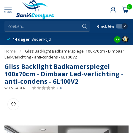
0
MENU
€
Incl. btw
14 dagen
Bedenktijd
Snelle &
8.9
Home
/
Gliss Backlight Badkamerspiegel 100x70cm - Dimbaar
Led-verlichting - anti-condens - 6L100V2
Gliss Backlight Badkamerspiegel
100x70cm - Dimbaar Led-verlichting -
anti-condens - 6L100V2
(0)
WIESBADEN