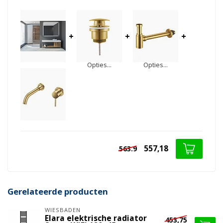
+
+
+
Opties...
Opties...
557,18
563.9
Gerelateerde producten
WIESBADEN
Elara elektrische radiator
453,75