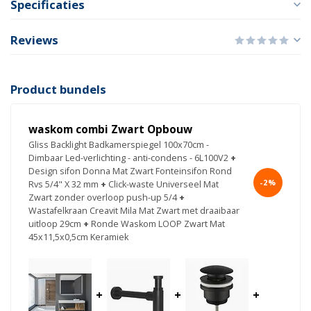
Specificaties
Reviews
Product bundels
waskom combi Zwart Opbouw
Gliss Backlight Badkamerspiegel 100x70cm -
Dimbaar Led-verlichting - anti-condens - 6L100V2
+
Design sifon Donna Mat Zwart Fonteinsifon Rond
-2%
Rvs 5/4" X 32 mm
+
Click-waste Universeel Mat
Zwart zonder overloop push-up 5/4
+
Wastafelkraan Creavit Mila Mat Zwart met draaibaar
uitloop 29cm
+
Ronde Waskom LOOP Zwart Mat
45x11,5x0,5cm Keramiek
+
+
+