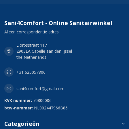
Sani4Comfort - Online Sanitairwinkel
Alleen correspondentie adres
Dorpsstraat 117
2903LA Capelle aan den Ijssel
the Netherlands
+31 625057806
sani4comfort@gmail.com
KVK nummer:
70800006
btw-nummer:
NL002447966B86
Categorieën