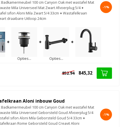
ct Badkamermeubel 100 cm Canyon Oak met wastafel Mat
-1%
kwaste Mila Universeel Mat Zwart Afvoerplug 5/4
+
fel sifon Aloni Mila Zwart 5/4 33cm
+
Wastafelkraan
wart draaibare Uitloop 24cm
+
+
+
Opties...
Opties...
845,32
852.94
afelkraan Aloni inbouw Goud
ct Badkamermeubel 100 cm Canyon Oak met wastafel Mat
kwaste Mila Universeel Geborsteld Goud Afvoerplug 5/4
-1%
tafel sifon Aloni Mila Geborsteld Goud 5/4 33cm
+
afelkraan Rome Geborsteld Goud Creavit Aloni