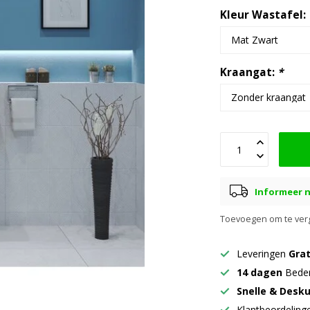
Kleur Wastafel:
Kraangat:
*
Informeer n
Toevoegen om te verg
Leveringen
Grat
14 dagen
Beden
Snelle & Desk
Klantbeordelin