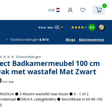
0
EUR
8.9
€
Incl. btw
Klantbeordelingen
8.9/10
Blogs
Klantenservice
0 beoordelingen
oject Badkamermeubel 100 cm
ak met wastafel Mat Zwart
0
Incl. btw
x55cm ⚫ 3 Kleuren wastafel naar keuze ⚫ 0 - 1 of 2
materiaal ⚫EMUCA Ladegeleiders ⚫ Beschikbaar in 60-80-100
r
.