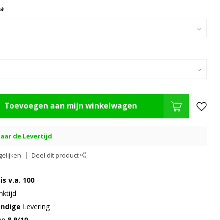
*
Toevoegen aan mijn winkelwagen
aar de Levertijd
elijken
Deel dit product
is v.a. 100
ktijd
undige
Levering
gen
8.9/10