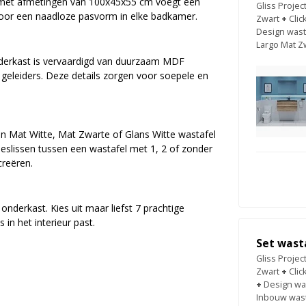
 met afmetingen van 100x45x55 cm voegt een
Gliss Proje
 voor een naadloze pasvorm in elke badkamer.
Zwart
+
Clic
Design wasta
Largo Mat Z
derkast is vervaardigd van duurzaam MDF
geleiders. Deze details zorgen voor soepele en
een Mat Witte, Mat Zwarte of Glans Witte wastafel
beslissen tussen een wastafel met 1, 2 of zonder
creëren.
nderkast. Kies uit maar liefst 7 prachtige
n het interieur past.
Set wast
Gliss Proje
Zwart
+
Clic
+
Design was
Inbouw wast