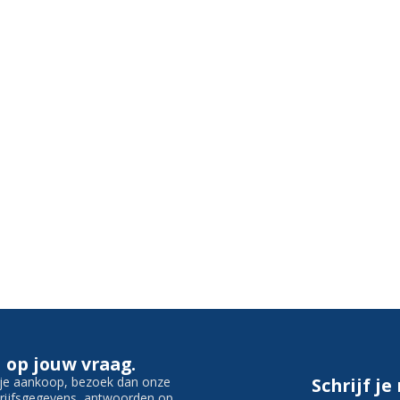
 op jouw vraag.
f je aankoop, bezoek dan onze
Schrijf je
edrijfsgegevens, antwoorden op