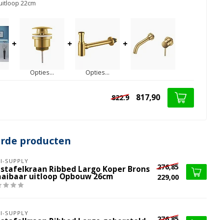
itloop 22cm
+
+
+
Opties...
Opties...
817,90
822.9
erde producten
I-SUPPLY
276,85
stafelkraan Ribbed Largo Koper Brons
aaibaar uitloop Opbouw 26cm
229,00
I-SUPPLY
276,85