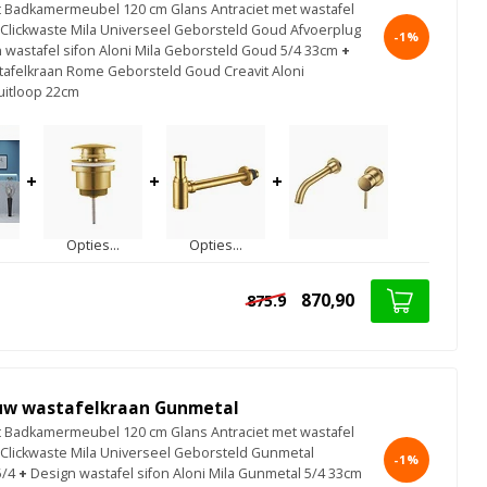
ct Badkamermeubel 120 cm Glans Antraciet met wastafel
Clickwaste Mila Universeel Geborsteld Goud Afvoerplug
-1%
 wastafel sifon Aloni Mila Geborsteld Goud 5/4 33cm
+
afelkraan Rome Geborsteld Goud Creavit Aloni
itloop 22cm
+
+
+
Opties...
Opties...
870,90
875.9
uw wastafelkraan Gunmetal
ct Badkamermeubel 120 cm Glans Antraciet met wastafel
Clickwaste Mila Universeel Geborsteld Gunmetal
-1%
5/4
+
Design wastafel sifon Aloni Mila Gunmetal 5/4 33cm