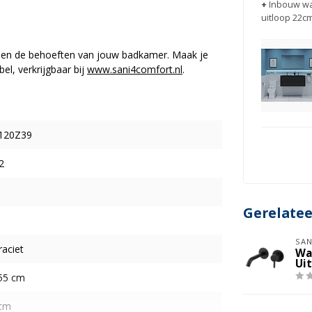
+
Inbouw wa
uitloop 22c
g en de behoeften van jouw badkamer. Maak je
l, verkrijgbaar bij
www.sani4comfort.nl
.
120Z39
2
Gerelate
SAN
aciet
Wa
Ui
 55 cm
 cm