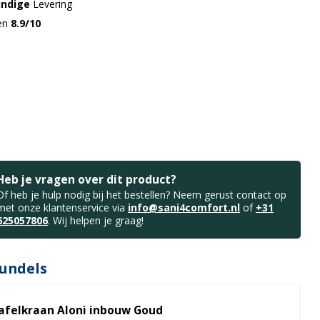
undige
Levering
gen
8.9/10
Heb je vragen over dit product?
Of heb je hulp nodig bij het bestellen? Neem gerust contact op
met onze klantenservice via
info@sani4comfort.nl
of
+31
625057806
. Wij helpen je graag!
undels
afelkraan Aloni inbouw Goud