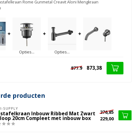
stafelkraan Rome Gunmetal Creavit Aloni Mengkraan
m
+
+
+
Opties...
Opties...
873,38
877.9
erde producten
I-SUPPLY
276,85
stafelkraan Inbouw Ribbed Mat Zwart
tloop 20cm Compleet met inbouw box
229,00