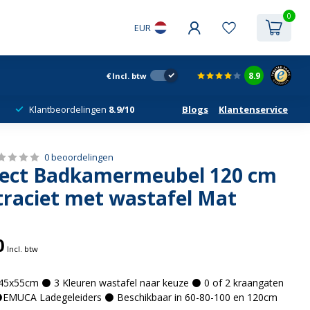
0
EUR
8.9
€
Incl. btw
Klantbeordelingen
8.9/10
Blogs
Klantenservice
0 beoordelingen
oject Badkamermeubel 120 cm
traciet met wastafel Mat
0
Incl. btw
x55cm ⚫ 3 Kleuren wastafel naar keuze ⚫ 0 of 2 kraangaten
EMUCA Ladegeleiders ⚫ Beschikbaar in 60-80-100 en 120cm