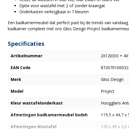
Optie voor wastafel met 2 of zonder kraangat
Onderkasten verkrijgbaar in 7 kleuren
Een badkamermeubel dat perfect past bij de trends van vandaa
badkamer compleet met ons Gliss Design Project badkamermeube
Specificaties
Artikelnummer
2X120DO + 4X
EAN Code
872070100032
Merk
Gliss Design
Model
Project
Kleur wastafelonderkast
Hoogglans Antr
Afmetingen badkamermeubel bxdxh
119,5 x 44,7 x
Afmetingen Wastafel
120 x 45 x 2,6