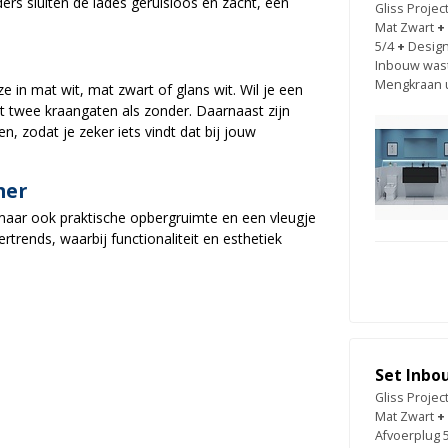
rs sluiten de lades geruisloos en zacht, een
Gliss Proje
Mat Zwart
+
5/4
+
Design
Inbouw wast
Mengkraan u
in mat wit, mat zwart of glans wit. Wil je een
t twee kraangaten als zonder. Daarnaast zijn
n, zodat je zeker iets vindt dat bij jouw
mer
, maar ook praktische opbergruimte en een vleugje
rtrends, waarbij functionaliteit en esthetiek
Set Inbo
Gliss Proje
Mat Zwart
+
Afvoerplug 