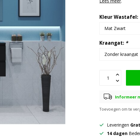
Lees meer
.
Kleur Wastafel:
Kraangat:
*
Informeer n
Toevoegen om te verg
Leveringen
Grat
14 dagen
Beden