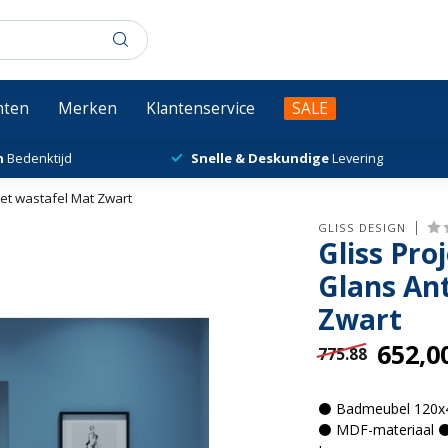
chten
Merken
Klantenservice
SALE
n
Bedenktijd
Snelle & Deskundige
Levering
et wastafel Mat Zwart
GLISS DESIGN
Gliss Pr
Glans An
Zwart
652,0
775.88
⚫ Badmeubel 120x45
⚫ MDF-materiaal ⚫