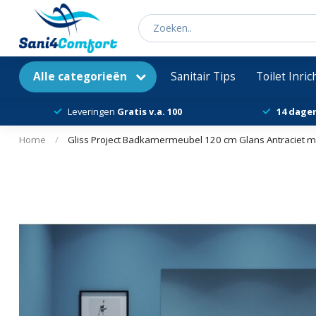
Alle categorieën
Sanitair Tips
Toilet Inri
Leveringen
Gratis v.a. 100
14 dage
Home
/
Gliss Project Badkamermeubel 120 cm Glans Antraciet m