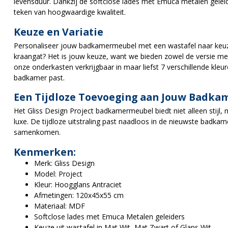
levensduur. Dankzij de softclose lades met Emuca metalen geleide
teken van hoogwaardige kwaliteit.
Keuze en Variatie
Personaliseer jouw badkamermeubel met een wastafel naar keuze 
kraangat? Het is jouw keuze, want we bieden zowel de versie me
onze onderkasten verkrijgbaar in maar liefst 7 verschillende kleure
badkamer past.
Een Tijdloze Toevoeging aan Jouw Badka
Het Gliss Design Project badkamermeubel biedt niet alleen stijl
luxe. De tijdloze uitstraling past naadloos in de nieuwste badkame
samenkomen.
Kenmerken:
Merk: Gliss Design
Model: Project
Kleur: Hoogglans Antraciet
Afmetingen: 120x45x55 cm
Materiaal: MDF
Softclose lades met Emuca Metalen geleiders
Keuze uit wastafel in Mat Wit, Mat Zwart of Glans Wit