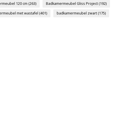
rmeubel 120 cm
(263)
Badkamermeubel Gliss Project
(192)
rmeubel met wastafel
(401)
badkamermeubel zwart
(175)