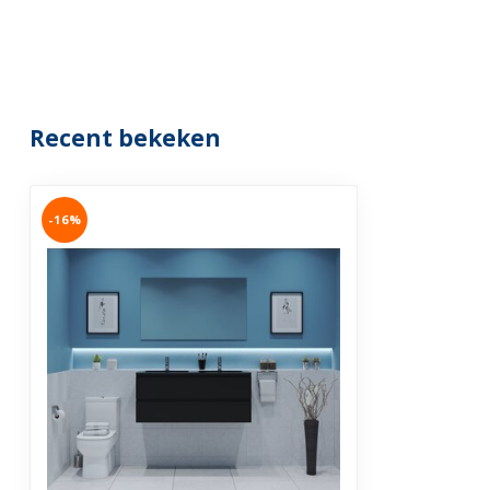
Verstelbare ophangsysteem
Garantie
2 jaar
Recent bekeken
-16%