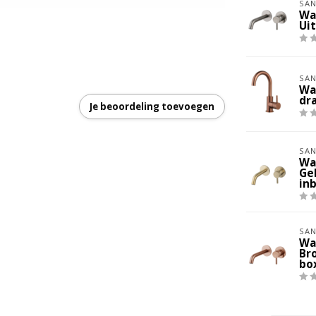
SAN
Wa
Ui
SAN
Wa
dr
Je beoordeling toevoegen
SAN
Wa
Ge
in
SAN
Wa
Br
bo