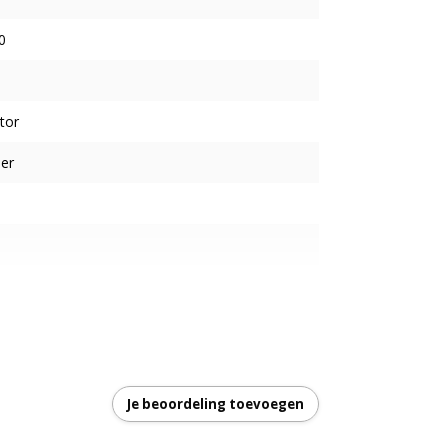
0
tor
er
sluiting - als Links Rechts aansluiting
Je beoordeling toevoegen