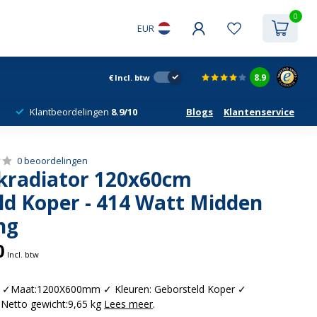
0
EUR
8.9
€
Incl. btw
Klantbeordelingen
8.9/10
Blogs
Klantenservice
0 beoordelingen
radiator 120x60cm
ld Koper - 414 Watt Midden
ng
0
Incl. btw
g ✓Maat:1200X600mm ✓ Kleuren: Geborsteld Koper ✓
Netto gewicht:9,65 kg
Lees meer
.