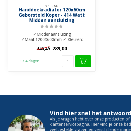
BELRAD
Handdoekradiator 120x60cm
Geborsteld Koper - 414 Watt
Midden aansluiting
✓Middenaansluiting
✓Maat:1200X600mm ✓ Kleuren:
Geborsteld Koper ✓ Vermogen: 414...
289,00
440,49
3 a 4 dagen
Vind hier snel het antwoord
Als je vragen hebt over onze producten o
klantenservicepagina. Hier vind je onze b
veelgestelde vragen en verschillende man