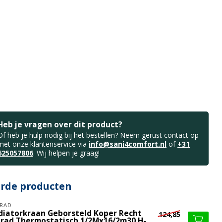
Heb je vragen over dit product?
Of heb je hulp nodig bij het bestellen? Neem gerust contact op
met onze klantenservice via
info@sani4comfort.nl
of
+31
625057806
. Wij helpen je graag!
erde producten
RAD
diatorkraan Geborsteld Koper Recht
124,85
lrad Thermostatisch 1/2Mx16/2m30 H-