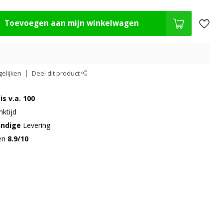
Toevoegen aan mijn winkelwagen
elijken
Deel dit product
is v.a. 100
ktijd
undige
Levering
gen
8.9/10