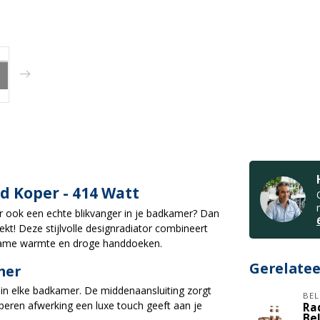
 Koper - 414 Watt
aar ook een echte blikvanger in je badkamer? Dan
kt! Deze stijlvolle designradiator combineert
gename warmte en droge handdoeken.
Gerelate
mer
in elke badkamer. De middenaansluiting zorgt
BEL
operen afwerking een luxe touch geeft aan je
Ra
Be