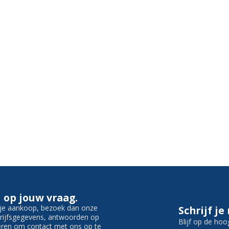
 op jouw vraag.
f je aankoop, bezoek dan onze
Schrijf je
edrijfsgegevens, antwoorden op
Blijf op de hoo
ieren om contact met ons op te