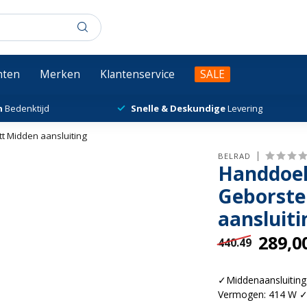
chten
Merken
Klantenservice
SALE
n
Bedenktijd
Snelle & Deskundige
Levering
t Midden aansluiting
BELRAD
Handdoek
Geborste
aansluiti
289,0
440.49
✓Middenaansluitin
Vermogen: 414 W ✓