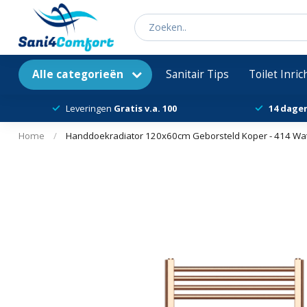
Alle categorieën
Sanitair Tips
Toilet Inri
Leveringen
Gratis v.a. 100
14 dage
Home
/
Handdoekradiator 120x60cm Geborsteld Koper - 414 Wat