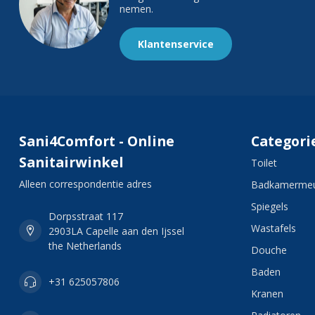
nemen.
Klantenservice
Sani4Comfort - Online
Categori
Sanitairwinkel
Toilet
Alleen correspondentie adres
Badkamermeu
Spiegels
Dorpsstraat 117
Wastafels
2903LA Capelle aan den Ijssel
the Netherlands
Douche
Baden
+31 625057806
Kranen