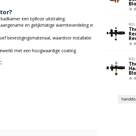
Bl
tor?
adkamer een tijdloze uitstraling.
BEL
 aangename en gelijkmatige warmteverdeling in
Th
Re
ief bevestigingsmateriaal, waardoor installatie
Re
ewerkt met een hoogwaardige coating.
BEL
:
Th
Ha
Bl
handdo
0