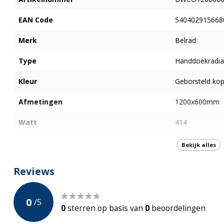
EAN Code
540402915668
Merk
Belrad
Type
Handdoekradia
Kleur
Geborsteld kop
Afmetingen
1200x600mm
Watt
414
Type aansluiting
Zowel Middenaan
Bekijk alles
Incl. montagebeugels
Reviews
Incl. Radiatorkraan
0
/
5
Garantie
5 jaar
0
sterren op basis van
0
beoordelingen