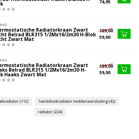
74,95
ok
RAD
ermostatische Radiatorkraan Zwart
189,00
cht Belrad BLR315 1/2Mx16/2m30 H-Blok
59,00
cht Zwart Mat
RAD
ermostatische Radiatorkraan Zwart
189,00
aks Belrad BLR315 1/2Mx16/2m30 H-
59,00
ok Haaks Zwart Mat
ekradiator
(112)
handdoekradiator middenaansluiting
(42)
radiator
(224)