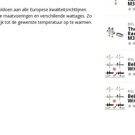
M3
ldoen aan alle Europese kwaliteitsrichtlijnen.
de maatvoeringen en verschillende wattages. Zo
ijk tot de gewenste temperatuur op te warmen.
BEL
Th
Ra
M3
BEL
Be
Wi
BEL
Be
Wi