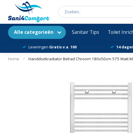
Alle categorieën
Sanitair Tips
Toilet Inri
Leveringen
Gratis v.a. 100
14 dage
Home
/
Handdoekradiator Belrad Chroom 180x50cm 575 Watt Mi