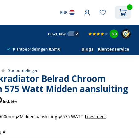
0
EUR
8.9
€
Incl. btw
Klantbeordelingen
8.9/10
Blogs
Klantenservice
0 beoordelingen
radiator Belrad Chroom
 575 Watt Midden aansluiting
0
Incl. btw
500mm ✔️Midden aansluiting ✔️575 WATT
Lees meer
.
:
*