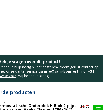
Heb je vragen over dit product?
Of heb je hulp nodig bij het bestellen? Neem gerust contact op
met onze klantenservice via
info@sani4comfort.nl
of
+31
625057806
. Wij helpen je graag!
erde producten
RAD
ermostatische Onderblok H-Blok 2-pijps
89,00
diatorkraan Haaks Chroom 1/2Mx16/2