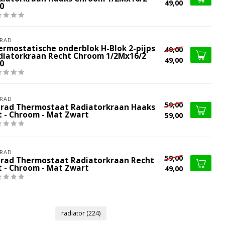
49,00
0
RAD
ermostatische onderblok H-Blok 2-pijps
49,00
diatorkraan Recht Chroom 1/2Mx16/2
49,00
0
RAD
59,00
lrad Thermostaat Radiatorkraan Haaks
t - Chroom - Mat Zwart
59,00
RAD
59,00
lrad Thermostaat Radiatorkraan Recht
t - Chroom - Mat Zwart
49,00
radiator
(224)