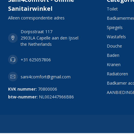
Sanitairwinkel
Toilet
Alleen correspondentie adres
Badkamermeu
Spiegels
Dorpsstraat 117
Wastafels
2903LA Capelle aan den Ijssel
the Netherlands
Douche
Baden
+31 625057806
Kranen
Radiatoren
sani4comfort@gmail.com
Badkamer acc
KVK nummer:
70800006
AANBIEDING
btw-nummer:
NL002447966B86