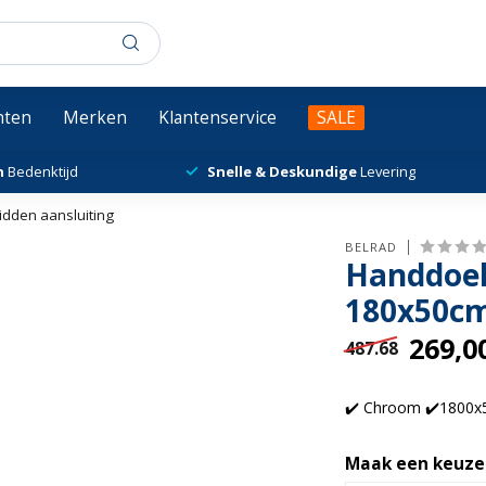
chten
Merken
Klantenservice
SALE
n
Bedenktijd
Snelle & Deskundige
Levering
dden aansluiting
BELRAD
Handdoek
180x50cm
269,0
487.68
✔️ Chroom ✔️1800x
Maak een keuze