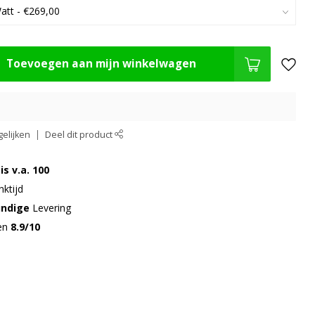
Toevoegen aan mijn winkelwagen
elijken
Deel dit product
is v.a. 100
ktijd
undige
Levering
gen
8.9/10