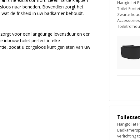
chanisme extra comfort. Geen harde klappen
Hangtoilet P
ruisloos naar beneden. Bovendien zorgt het
Toilet Font
 wat de frisheid in uw badkamer behoudt.
Zwarte koud
Accessoires
Toiletrolh
 zorgt voor een langdurige levensduur en een
nbouw toilet perfect in elke
antie, zodat u zorgeloos kunt genieten van uw
Toiletse
Hangtoilet P
Badkamerspi
verlichting