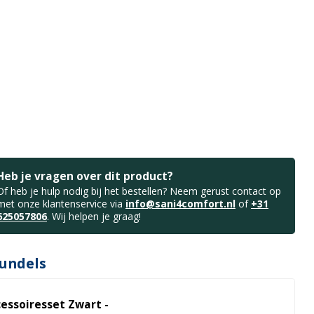
Heb je vragen over dit product?
Of heb je hulp nodig bij het bestellen? Neem gerust contact op
met onze klantenservice via
info@sani4comfort.nl
of
+31
625057806
. Wij helpen je graag!
undels
cessoiresset Zwart -