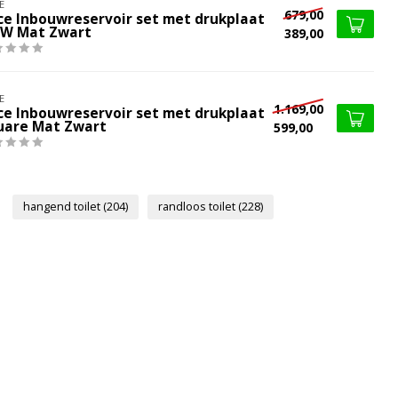
E
679,00
ce Inbouwreservoir set met drukplaat
W Mat Zwart
389,00
E
1.169,00
ce Inbouwreservoir set met drukplaat
uare Mat Zwart
599,00
hangend toilet
(204)
randloos toilet
(228)