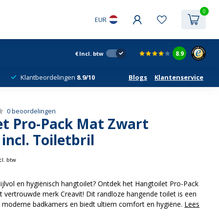
0
EUR
8.9
€
Incl. btw
Klantbeordelingen
8.9/10
Blogs
Klantenservice
0 beoordelingen
et Pro-Pack Mat Zwart
ncl. Toiletbril
cl. btw
ijlvol en hygiënisch hangtoilet? Ontdek het Hangtoilet Pro-Pack
t vertrouwde merk Creavit! Dit randloze hangende toilet is een
r moderne badkamers en biedt ultiem comfort en hygiëne.
Lees