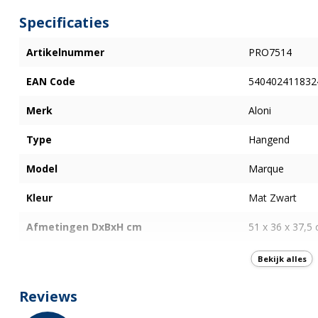
Specificaties
Artikelnummer
PRO7514
EAN Code
540402411832
Merk
Aloni
Type
Hangend
Model
Marque
Kleur
Mat Zwart
Afmetingen DxBxH cm
51 x 36 x 37,5
WC Vorm
D- Vorm
Bekijk alles
Type spoeling
Wervel
Reviews
Type Ophanging
Verborgen beve