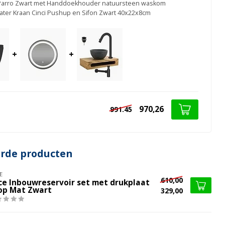
 Parro Zwart met Handdoekhouder natuursteen waskom
ater Kraan Cinci Pushup en Sifon Zwart 40x22x8cm
+
+
970,26
991.45
erde producten
E
610,00
ce Inbouwreservoir set met drukplaat
op Mat Zwart
329,00