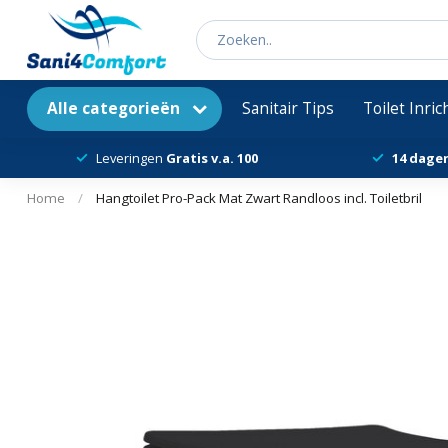
Alle categorieën
Sanitair Tips
Toilet Inri
Leveringen
Gratis v.a. 100
14 dage
Home
/
Hangtoilet Pro-Pack Mat Zwart Randloos incl. Toiletbril