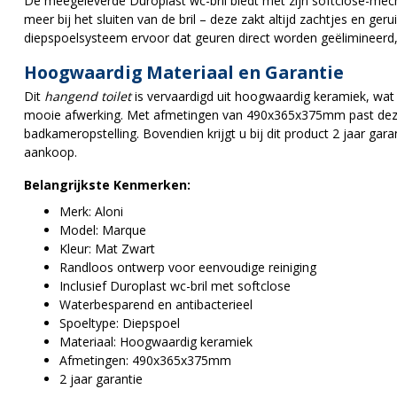
De meegeleverde Duroplast wc-bril biedt met zijn softclose-me
meer bij het sluiten van de bril – deze zakt altijd zachtjes en ge
diepspoelsysteem ervoor dat geuren direct worden geëlimineerd,
Hoogwaardig Materiaal en Garantie
Dit
hangend toilet
is vervaardigd uit hoogwaardig keramiek, wat
mooie afwerking. Met afmetingen van 490x365x375mm past deze i
badkameropstelling. Bovendien krijgt u bij dit product 2 jaar gar
aankoop.
Belangrijkste Kenmerken:
Merk: Aloni
Model: Marque
Kleur: Mat Zwart
Randloos ontwerp voor eenvoudige reiniging
Inclusief Duroplast wc-bril met softclose
Waterbesparend en antibacterieel
Spoeltype: Diepspoel
Materiaal: Hoogwaardig keramiek
Afmetingen: 490x365x375mm
2 jaar garantie