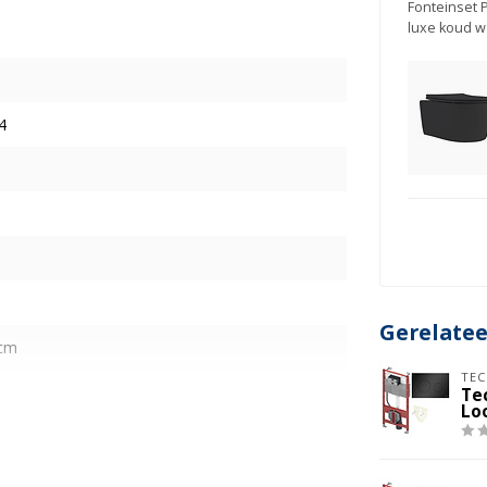
Fonteinset
luxe koud w
4
Gerelate
 cm
TEC
Te
Lo
stiging