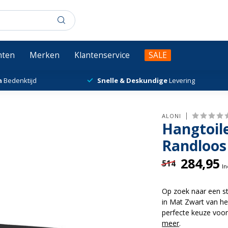
chten
Merken
Klantenservice
SALE
n
Bedenktijd
Snelle & Deskundige
Levering
ALONI
Hangtoil
Randloos i
284,95
514
In
Op zoek naar een st
in Mat Zwart van he
perfecte keuze voo
meer
.