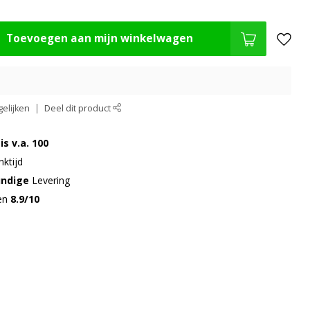
Toevoegen aan mijn winkelwagen
elijken
Deel dit product
is v.a. 100
ktijd
undige
Levering
gen
8.9/10