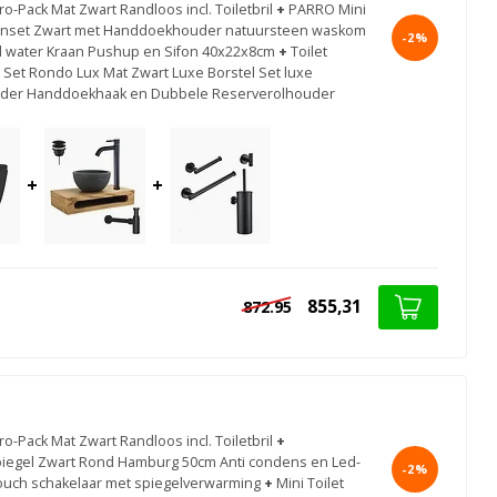
ro-Pack Mat Zwart Randloos incl. Toiletbril
+
PARRO Mini
einset Zwart met Handdoekhouder natuursteen waskom
-2%
 water Kraan Pushup en Sifon 40x22x8cm
+
Toilet
 Set Rondo Lux Mat Zwart Luxe Borstel Set luxe
ouder Handdoekhaak en Dubbele Reserverolhouder
+
+
855,31
872.95
t
ro-Pack Mat Zwart Randloos incl. Toiletbril
+
egel Zwart Rond Hamburg 50cm Anti condens en Led-
-2%
 touch schakelaar met spiegelverwarming
+
Mini Toilet