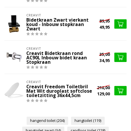
CREAVIT
Bidetkraan Zwart vierkant
89,95
koud - Inbouw stopkraan
49,95
Zwart
CREAVIT
Creavit Bidetkraan rond
35,00
AC90L Inbouw bidet kraan
34,95
Stopkraan
CREAVIT
Creavit Freedom Toiletbril
210,00
Mat Wit duroplast softclose
129,00
toiletzitting 36x44,5cm
hangend toilet
(204)
hangtoilet
(119)
hangtoilet zwart
(34)
randloos toilet
(228)