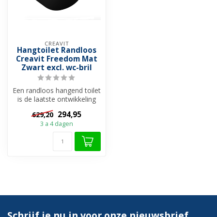
CREAVIT
Hangtoilet Randloos
Creavit Freedom Mat
Zwart excl. wc-bril
Een randloos hangend toilet
is de laatste ontwikkeling
op het gebeid van de toil...
294,95
629,20
3 a 4 dagen
Schrijf je nu in voor onze nieuwsbrief.