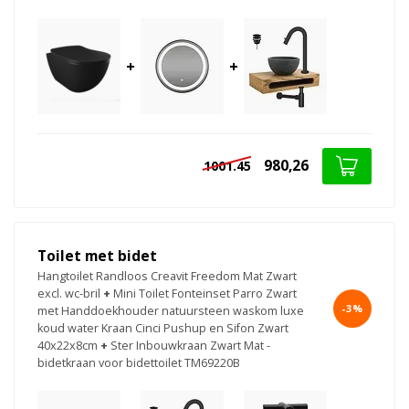
+
+
980,26
1001.45
Toilet met bidet
Hangtoilet Randloos Creavit Freedom Mat Zwart
excl. wc-bril
+
Mini Toilet Fonteinset Parro Zwart
-3%
met Handdoekhouder natuursteen waskom luxe
koud water Kraan Cinci Pushup en Sifon Zwart
40x22x8cm
+
Ster Inbouwkraan Zwart Mat -
bidetkraan voor bidettoilet TM69220B