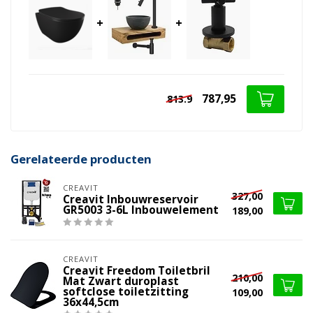
+
+
787,95
813.9
Gerelateerde producten
CREAVIT
327,00
Creavit Inbouwreservoir
GR5003 3-6L Inbouwelement
189,00
CREAVIT
Creavit Freedom Toiletbril
210,00
Mat Zwart duroplast
softclose toiletzitting
109,00
36x44,5cm