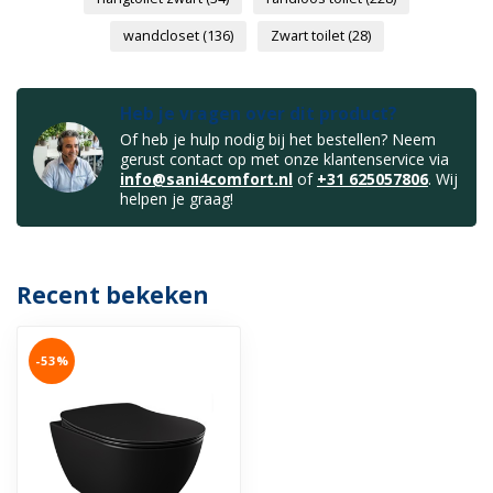
wandcloset
(136)
Zwart toilet
(28)
Heb je vragen over dit product?
Of heb je hulp nodig bij het bestellen? Neem
gerust contact op met onze klantenservice via
info@sani4comfort.nl
of
+31 625057806
. Wij
helpen je graag!
Recent bekeken
-53%