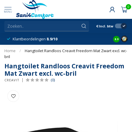
0
MENU
€
Incl. btw
Klantbeordelingen
8.9/10
8.9
Home
/
Hangtoilet Randloos Creavit Freedom Mat Zwart excl. wc-
bril
Hangtoilet Randloos Creavit Freedom
Mat Zwart excl. wc-bril
(0)
CREAVIT