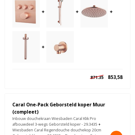
+
+
+
+
853,58
871.35
Caral One-Pack Geborsteld koper Muur
(compleet)
Inbouw douchekraan Wiesbaden Caral Klik Pro
afbouwdeel 3-wegs Geborsteld koper - 29.3435
+
Wiesbaden Caral Regendouche douchekop 20cm