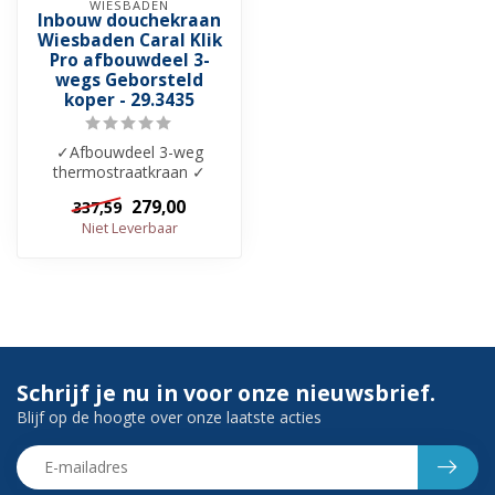
WIESBADEN
Inbouw douchekraan
Wiesbaden Caral Klik
Pro afbouwdeel 3-
wegs Geborsteld
koper - 29.3435
✓Afbouwdeel 3-weg
thermostraatkraan ✓
Beschikbaar in 6 kleuren ✓
279,00
337,59
Bijhorend inbou...
Niet Leverbaar
Schrijf je nu in voor onze nieuwsbrief.
Blijf op de hoogte over onze laatste acties