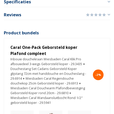
Specificaties
Reviews
Product bundels
Caral One-Pack Geborsteld koper
Plafond compleet
Inbouw douchekraan Wiesbaden Caral Klik Pro
afbouwdeel 3-wegs Geborsteld koper - 29.3435
+
Douchestang Set Cadans Geborsteld Koper
glijstang 72cm met handdouche en Doucheslang -
-2%
29.6914
+
Wiesbaden Caral Regendouche
douchekop 25cm Geborsteld koper - 29.6913
+
Wiesbaden Caral Douchearm Plafondbevestiging
Geborsteld Koper rond 20cm - 29.6810
+
Wiesbaden Caral Wandaansluitbocht Rond 1/2"
geborsteld koper - 29.5941