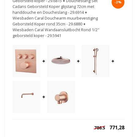
Geborsteld koper - 29.6815
+
Douchestang Set
-2%
Cadans Geborsteld Koper glijstang 72cm met
handdouche en Doucheslang - 29.6914
+
Wiesbaden Caral Douchearm muurbevestiging
Geborsteld Koper rond 35cm - 29.6880
+
Wiesbaden Caral Wandaansluitbocht Rond 1/2"
geborsteld koper - 29.5941
+
+
+
+
771,28
786.5