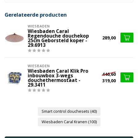
Gerelateerde producten
WIESBADEN
Wiesbaden Caral
Regendouche douchekop
289,00
25cm Geborsteld koper -
29.6913
WIESBADEN
Wiesbaden Caral Klik Pro
446,60
inbouwbox 3-wegs
douchethermostaat -
319,00
29.3411
Smart control douchesets
(40)
Wiesbaden Caral Kranen
(100)