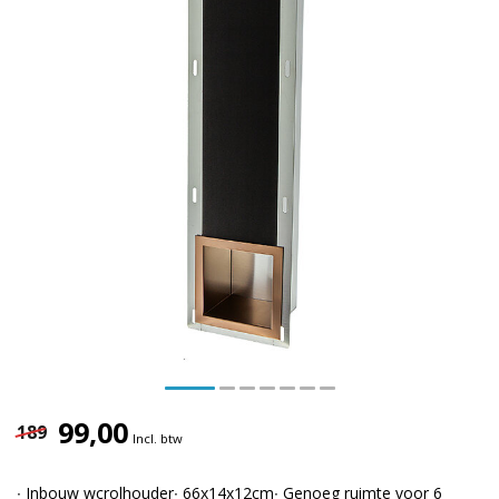
99,00
189
Incl. btw
∙ Inbouw wcrolhouder∙ 66x14x12cm∙ Genoeg ruimte voor 6