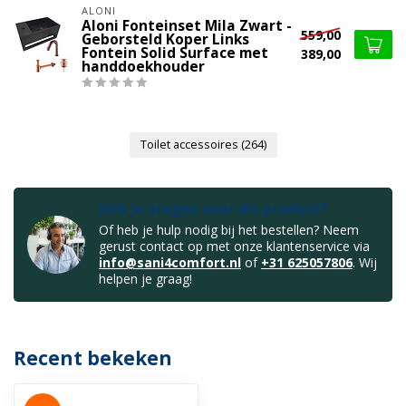
ALONI
Aloni Fonteinset Mila Zwart -
559,00
Geborsteld Koper Links
Fontein Solid Surface met
389,00
handdoekhouder
Toilet accessoires
(264)
Heb je vragen over dit product?
Of heb je hulp nodig bij het bestellen? Neem
gerust contact op met onze klantenservice via
info@sani4comfort.nl
of
+31 625057806
. Wij
helpen je graag!
Recent bekeken