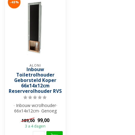
-48%
ALONI
Inbouw
Toiletrolhouder
Geborsteld Koper
66x14x12cm
Reserverolhouder RVS
∙ Inbouw wcrolhouder∙
66x14x12cm∙ Genoeg
ruimte voor 6 rollen ∙
99,00
189,00
Gemaakt van RVS ...
3 a 4 dagen