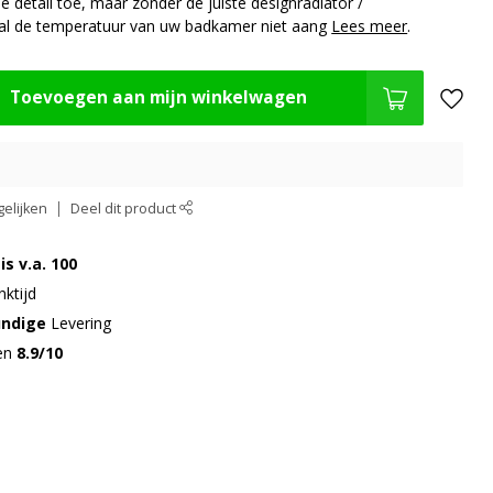
 detail toe, maar zonder de juiste designradiator /
al de temperatuur van uw badkamer niet aang
Lees meer
.
Toevoegen aan mijn winkelwagen
elijken
Deel dit product
is v.a. 100
ktijd
undige
Levering
gen
8.9/10