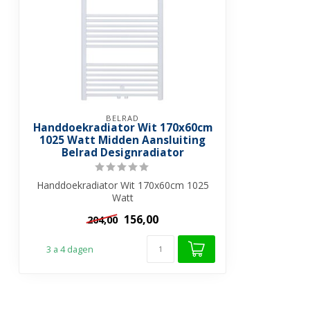
BELRAD
Handdoekradiator Wit 170x60cm
1025 Watt Midden Aansluiting
Belrad Designradiator
Handdoekradiator Wit 170x60cm 1025
Watt
Radiatoren zijn onmisbaar in uw
156,00
204,00
badkamer...
3 a 4 dagen