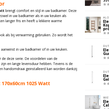
55
or
att
brengt comfort en stijl in uw badkamer. Deze
zowel in uw badkamer als in uw keuken als
ALO
n langer fris en heeft u lekkere warme
El
Ko
pr
ook als bij verwarming gebruiken. Zo wordt het
DUT
 aanwinst in uw badkamer of in uw keuken.
El
Gu
 de deze serie. De voordelen van de
os zijn en lange levensduur hebben. Tevens is de
een handomdraai geinstalleerd kan worden dankzij
DUT
El
Ge
 170x60cm 1025 Watt
WIE
El
Ca