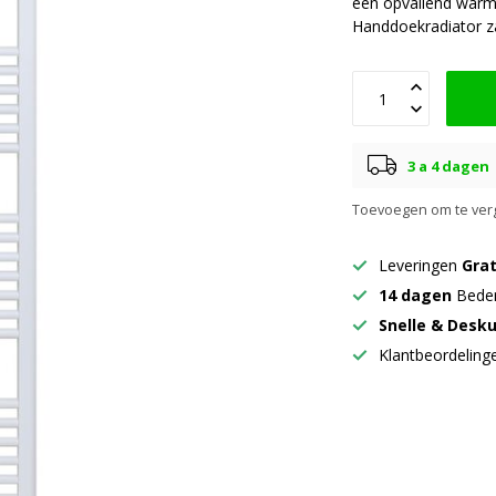
een opvallend warme
Handdoekradiator z
3 a 4 dagen
Toevoegen om te verg
Leveringen
Grat
14 dagen
Beden
Snelle & Desk
Klantbeordelin