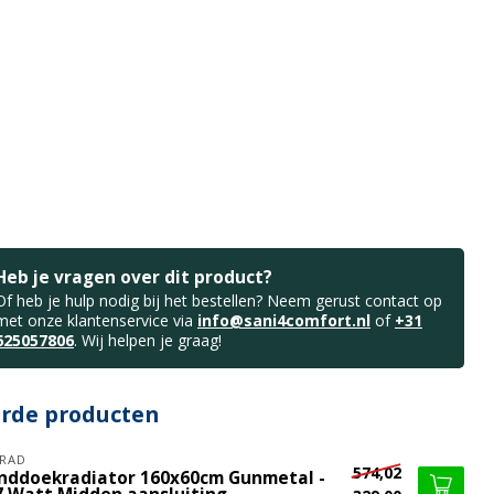
Heb je vragen over dit product?
Of heb je hulp nodig bij het bestellen? Neem gerust contact op
met onze klantenservice via
info@sani4comfort.nl
of
+31
625057806
. Wij helpen je graag!
erde producten
RAD
574,02
nddoekradiator 160x60cm Gunmetal -