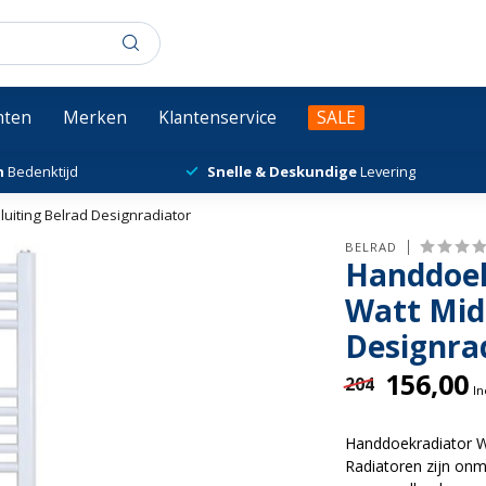
chten
Merken
Klantenservice
SALE
n
Bedenktijd
Snelle & Deskundige
Levering
iting Belrad Designradiator
BELRAD
Handdoek
Watt Mid
Designra
156,00
204
In
Handdoekradiator 
Radiatoren zijn onmi