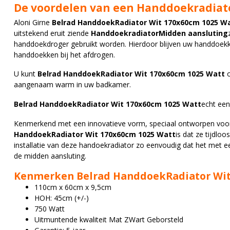
De voordelen van een Handdoekradiat
Aloni Girne
Belrad HanddoekRadiator Wit 170x60cm 1025 W
uitstekend eruit ziende
HanddoekradiatorMidden aansluting
handdoekdroger gebruikt worden. Hierdoor blijven uw handdoekke
handdoekken bij het afdrogen.
U kunt
Belrad HanddoekRadiator Wit 170x60cm 1025 Watt
aangenaam warm in uw badkamer.
Belrad HanddoekRadiator Wit 170x60cm 1025 Watt
echt een
Kenmerkend met een innovatieve vorm, speciaal ontworpen voor
HanddoekRadiator Wit 170x60cm 1025 Watt
is dat ze tijdlo
installatie van deze handoekradiator zo eenvoudig dat het met 
de midden aansluting.
Kenmerken Belrad HanddoekRadiator Wit
110cm x 60cm x 9,5cm
HOH: 45cm (+/-)
750 Watt
Uitmuntende kwaliteit Mat ZWart Geborsteld