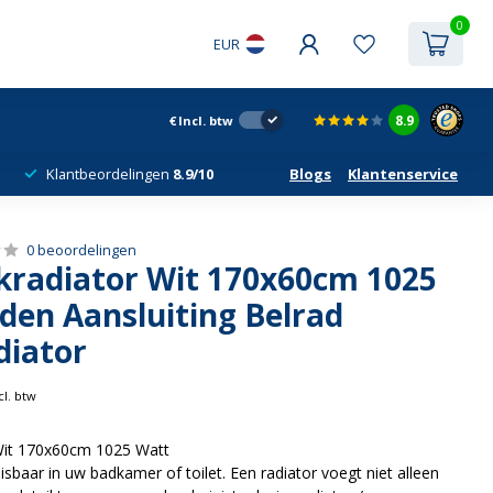
0
EUR
8.9
€
Incl. btw
Klantbeordelingen
8.9/10
Blogs
Klantenservice
0 beoordelingen
radiator Wit 170x60cm 1025
den Aansluiting Belrad
diator
cl. btw
Wit 170x60cm 1025 Watt
sbaar in uw badkamer of toilet. Een radiator voegt niet alleen