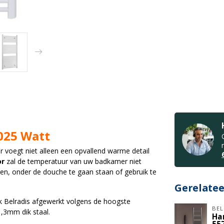
025 Watt
r voegt niet alleen een opvallend warme detail
or
zal de temperatuur van uw badkamer niet
en, onder de douche te gaan staan of gebruik te
Gerelate
k Belrad
is afgewerkt volgens de hoogste
BEL
,3mm dik staal.
Ha