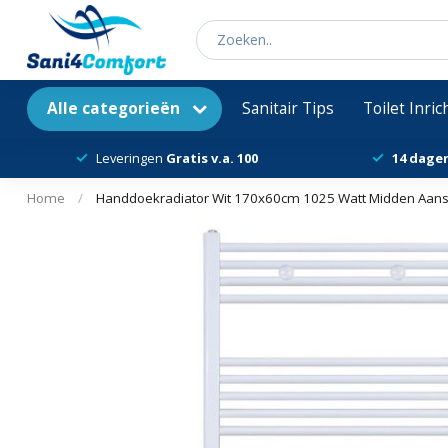
Alle categorieën
Sanitair Tips
Toilet Inri
Leveringen
Gratis v.a. 100
14 dage
Home
/
Handdoekradiator Wit 170x60cm 1025 Watt Midden Aanslu