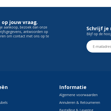
 op jouw vraag.
f je aankoop, bezoek dan onze
Schrijf je
edrijfsgegevens, antwoorden op
Blijf op de hoo
ieren om contact met ons op te
eën
Informatie
Algemene voorwaarden
bels
Annuleren & Retourneren
Bestelling & Levering