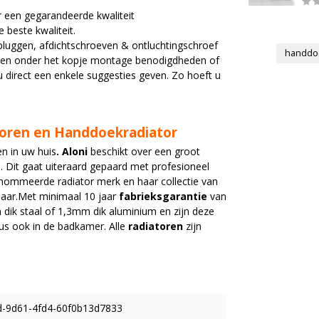
 een gegarandeerde kwaliteit
beste kwaliteit.
urpluggen, afdichtschroeven & ontluchtingschroef
handdo
ranen onder het kopje montage benodigdheden of
 direct een enkele suggesties geven. Zo hoeft u
toren en Handdoekradiator
n in uw huis
. Aloni
beschikt over een groot
 Dit gaat uiteraard gepaard met profesioneel
enommeerde radiator merk en haar collectie van
baar.Met minimaal 10 jaar
fabrieksgarantie
van
ik staal of 1,3mm dik aluminium en zijn deze
us ook in de badkamer. Alle
radiatoren
zijn
-9d61-4fd4-60f0b13d7833