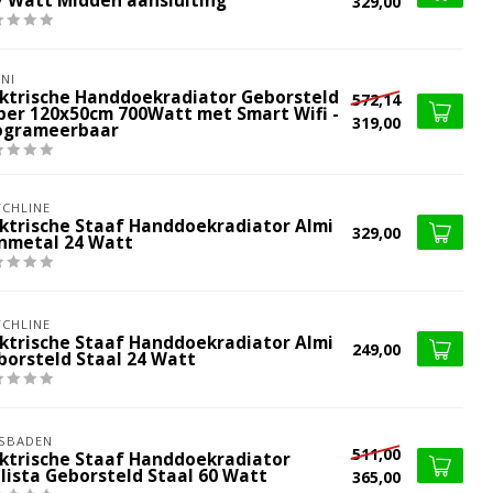
7 Watt Midden aansluiting
329,00
NI
ektrische Handdoekradiator Geborsteld
572,14
per 120x50cm 700Watt met Smart Wifi -
319,00
ogrameerbaar
CHLINE
ektrische Staaf Handdoekradiator Almi
329,00
nmetal 24 Watt
CHLINE
ektrische Staaf Handdoekradiator Almi
249,00
borsteld Staal 24 Watt
SBADEN
511,00
ektrische Staaf Handdoekradiator
llista Geborsteld Staal 60 Watt
365,00