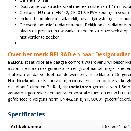
Garantie: 5 jaar
Duurzame constructie staal met een dikte van 1,1mm voor
Conform EU norm EN442, CE2019, KIWA keuringen voor de 
Inclusief complete installatiekit; bevestigingsbeugels, mu
Geleverd exclusief radiatorkranen. Bekijk onze radiatork
plaats dit product in uw winkelmand en zal onze webshop u
niet verder te zoeken.
Over het merk BELRAD en haar Designradia
BELRAD
staat voor alle daagse comfort waarover u wil beschikke
assortiment aan designradiatoren en groot aantal mogelijkheden.
materiaal en dat voldoet aan de wensen van de klanten. De ger
Handdoekradiator is duurzaam, robuust en alleen online verkrijg
o.a. Aloni Stelrad en BelRad, zijn
radiatoren
gemaakt van 1,5mm d
verwarmingen zeker een aanrader voor alle ruimten in uw huis, d
gefabriceerd volgens norm EN442 en zijn ISO9001 gecertificeerd.
Specificaties
Artikelnummer
b67ded41-ae4d