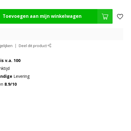
Toevoegen aan mijn winkelwagen
elijken
Deel dit product
is v.a. 100
ktijd
undige
Levering
gen
8.9/10