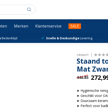
chten
Merken
Klantenservice
SALE
n
Bedenktijd
Snelle & Deskundige
Levering
CREAVIT
Staand to
Mat Zwa
272,9
446.85
➤ Hygiënische reini
➤ Geschikt voor OA
➤ Duurzaam kerami
➤ Perfect voor badk