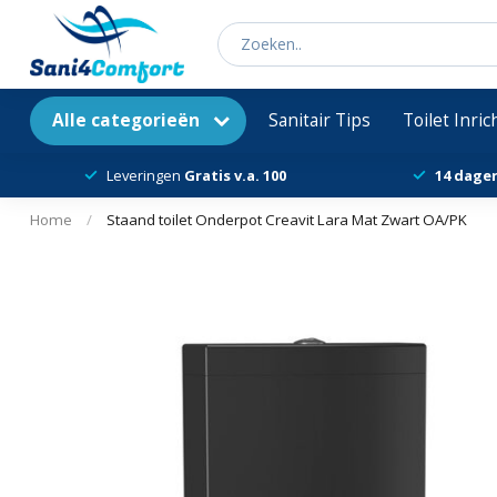
Alle categorieën
Sanitair Tips
Toilet Inri
Leveringen
Gratis v.a. 100
14 dage
Home
/
Staand toilet Onderpot Creavit Lara Mat Zwart OA/PK