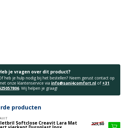
Heb je vragen over dit product?
Of heb je hulp nodig bij het bestellen? Neem gerust contact op
met onze klantenservice via
info@sani4comfort.nl
of
+31
625057806
. Wij helpen je graag!
erde producten
AVIT
letbril Softclose Creavit Lara Mat
223,60
art vierkant Duroplast Inox