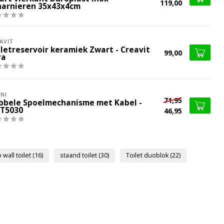
119,00
harnieren 35x43x4cm
AVIT
iletreservoir keramiek Zwart - Creavit
99,00
ra
NI
71,95
bbele Spoelmechanisme met Kabel -
IT5030
46,95
 wall toilet
(16)
staand toilet
(30)
Toilet duoblok
(22)