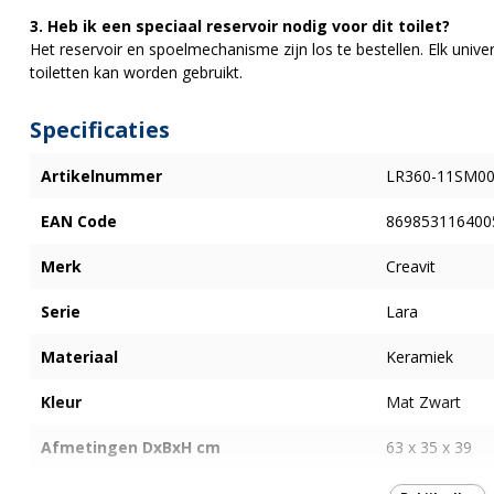
3. Heb ik een speciaal reservoir nodig voor dit toilet?
Het reservoir en spoelmechanisme zijn los te bestellen. Elk univer
toiletten kan worden gebruikt.
Specificaties
Artikelnummer
LR360-11SM00
EAN Code
869853116400
Merk
Creavit
Serie
Lara
Materiaal
Keramiek
Kleur
Mat Zwart
Afmetingen DxBxH cm
63 x 35 x 39
Hoogte Duoblok
N.v.t.