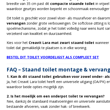
breedte van 35 cm past dit
compacte staande toilet
in vrijwel
waardoor geurtjes worden beperkt en schoonmaak eenvoudiger 
Dit toilet is geschikt voor zowel vloer- als muurafvoer en daaro
vervangen
zonder grote verbouwingen. De softclose-zitting is los
spoelmechanisme, zodat je het toilet volledig naar wens kunt sam
verzekerd van kwaliteit en duurzaamheid.
Kies voor het
Creavit Lara mat zwart staand toilet
wanneer j
toilet dat gemakkelijk te plaatsen is in elke woning.
BESTEL DIT TOILET VOORDELIGST ALS COMPLEET SET
FAQ – Staand toilet montage & vervan
1. Kan ik dit staand toilet gebruiken voor zowel onder- a
Ja, het Creavit Lara toilet heeft een universele uitgang (OA/PK) 
waardoor beide opties mogelijk zijn.
2. Is het moeilijk om een onderpot toilet te vervangen?
Nee, dankzij de standaard maatvoeringen en universele aansluiti
bestaande afvoeren, vaak zonder hak- of breekwerk.