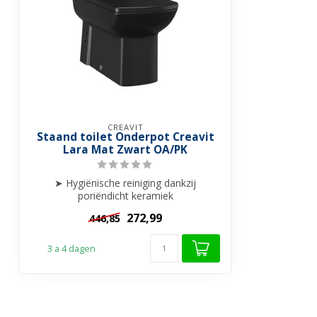
CREAVIT
Staand toilet Onderpot Creavit
Lara Mat Zwart OA/PK
➤ Hygiënische reiniging dankzij
poriëndicht keramiek
➤ Geschikt voor OA of PK
272,99
446,85
...
3 a 4 dagen