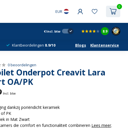
0
EUR
8.9
€
Incl. btw
Klantbeordelingen
8.9/10
Blogs
Klantenservice
0 beoordelingen
ilet Onderpot Creavit Lara
rt OA/PK
9
Incl. btw
ging dankzij poriëndicht keramiek
 of PK
ek in Mat Zwart
amers die comfort en functionaliteit combineren
Lees meer
.