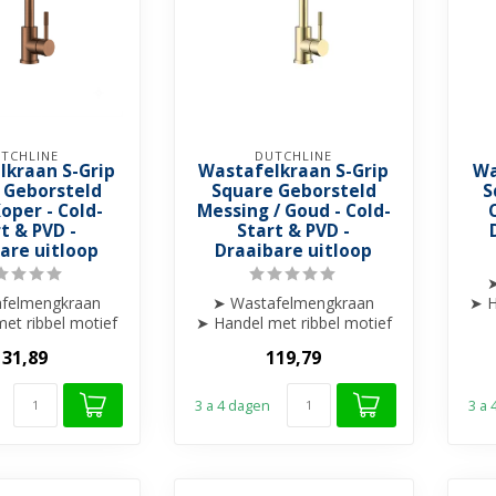
TCHLINE
DUTCHLINE
lkraan S-Grip
Wastafelkraan S-Grip
Wa
 Geborsteld
Square Geborsteld
S
oper - Cold-
Messing / Goud - Cold-
t & PVD -
Start & PVD -
are uitloop
Draaibare uitloop
➤
felmengkraan
➤ Wastafelmengkraan
➤ H
et ribbel motief
➤ Handel met ribbel motief
gewerkt
afgewerkt
131,89
119,79
ibare uitloop
➤ Draaibare uitloop
...
...
3 a 4 dagen
3 a