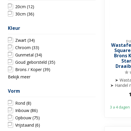
20cm
(12)
30cm
(36)
Kleur
Zwart
(34)
DU
Wastafe
Chroom
(33)
Square
Gunmetal
(34)
Brons K
Star
Goud geborsteld
(35)
Draaib
Brons / Koper
(39)
Bekijk meer
➤ Wasta
➤ Handel m
af
Vorm
➤ Draa
Rond
(8)
3 a 4 dagen
Inbouw
(86)
Opbouw
(75)
Vrijstaand
(6)