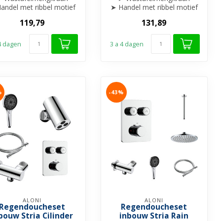
andel met ribbel motief
➤ Handel met ribbel motief
afgewerkt
afgewerkt
119,79
131,89
➤ Draaibare uitloop
➤ Draaibare uitloop
...
...
 4 dagen
3 a 4 dagen
%
-43%
ALONI
ALONI
Regendoucheset
Regendoucheset
bouw Stria Cilinder
inbouw Stria Rain