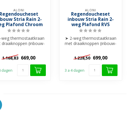
ALONI
ALONI
Regendoucheset
Regendoucheset
nbouw Stria Rain 2-
inbouw Stria Rain 2-
eg Plafond Chroom
weg Plafond RVS
-weg thermostaatkraan
➤ 2-weg thermostaatkraan
 draaiknoppen (inbouw-
met draaiknoppen (inbouw-
& afbouwdeel)
& afbouwdeel)
➤Hoofddouche R...
➤Hoofddouche R...
669,00
699,00
1.168,83
1.228,50
 4 dagen
3 a 4 dagen