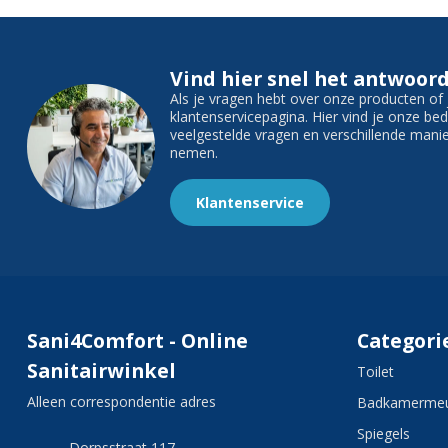
Vind hier snel het antwoord
Als je vragen hebt over onze producten o
klantenservicepagina. Hier vind je onze b
veelgestelde vragen en verschillende man
nemen.
Klantenservice
Sani4Comfort - Online
Categori
Sanitairwinkel
Toilet
Alleen correspondentie adres
Badkamermeu
Spiegels
Dorpsstraat 117