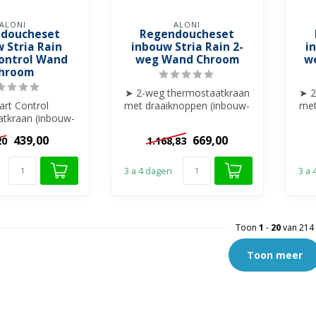
ALONI
ALONI
doucheset
Regendoucheset
 Stria Rain
inbouw Stria Rain 2-
i
ontrol Wand
weg Wand Chroom
w
hroom
➤ 2-weg thermostaatkraan
➤ 2
rt Control
met draaiknoppen (inbouw-
met
atkraan (inbouw-
& afbouwdeel)
bouwdeel)
➤Hoofddouche R...
439,00
669,00
20
1.168,83
uche Rain met
30...
3 a 4 dagen
3 a
Toon
1
-
20
van 214
Toon meer