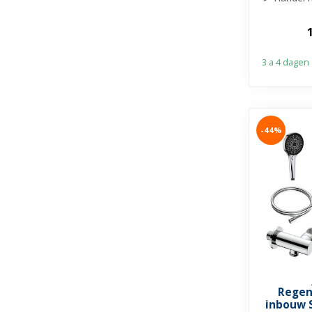
af
➤ Draa
3 a 4 dagen
-44%
Regen
inbouw S