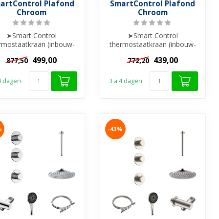
artControl Plafond
SmartControl Plafond
Chroom
Chroom
➤Smart Control
➤Smart Control
rmostaatkraan (inbouw-
thermostaatkraan (inbouw-
& afbouwdeel)
& afbouwdeel)
499,00
439,00
877,50
772,20
Hoofddouche Cilinder
➤Hoofddouche Rain met
me...
30...
 4 dagen
3 a 4 dagen
%
-43%