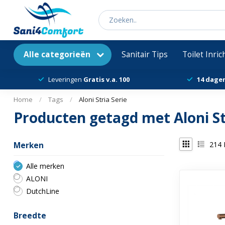
Alle categorieën
Sanitair Tips
Toilet Inri
Leveringen
Gratis v.a. 100
14 dage
Home
/
Tags
/
Aloni Stria Serie
Producten getagd met Aloni St
214
Merken
Alle merken
ALONI
DutchLine
Breedte