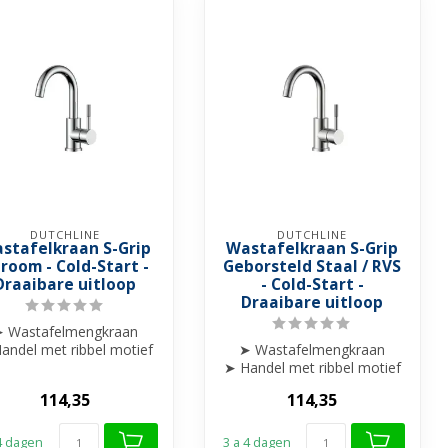
DUTCHLINE
DUTCHLINE
stafelkraan S-Grip
Wastafelkraan S-Grip
room - Cold-Start -
Geborsteld Staal / RVS
Draaibare uitloop
- Cold-Start -
Draaibare uitloop
 Wastafelmengkraan
andel met ribbel motief
➤ Wastafelmengkraan
afgewerkt
➤ Handel met ribbel motief
➤ Draaibare uitloop
afgewerkt
114,35
114,35
...
➤ Draaibare uitloop
...
 4 dagen
3 a 4 dagen