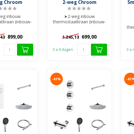
g Chroom
2-weg Chroom
Sm
eg inbouw
➤2-weg inbouw
atkraan (inbouw-
thermostaatkraan (inbouw-
bouwdeel)
& afbouwdeel)
the
uche Tropical
➤Hoofddouche Cilinder
899,00
699,00
,43
1.245,13
Rai...
met...
➤
3 a 4 dagen
3 a
-43%
-43