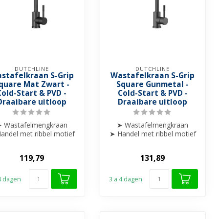
DUTCHLINE
DUTCHLINE
stafelkraan S-Grip
Wastafelkraan S-Grip
quare Mat Zwart -
Square Gunmetal -
Cold-Start & PVD -
Cold-Start & PVD -
Draaibare uitloop
Draaibare uitloop
 Wastafelmengkraan
➤ Wastafelmengkraan
andel met ribbel motief
➤ Handel met ribbel motief
afgewerkt
afgewerkt
➤ Draaibare uitloop
➤ Draaibare uitloop
119,79
131,89
...
...
 4 dagen
3 a 4 dagen