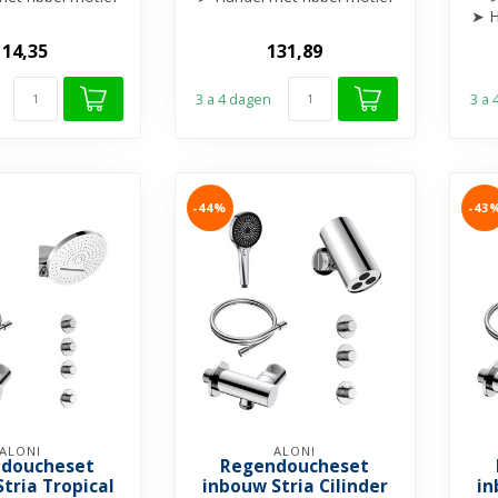
gewerkt
afgewerkt
➤ H
ibare uitloop
➤ Draaibare uitloop
114,35
131,89
...
...
3 a 4 dagen
3 a
-44%
-43
ALONI
ALONI
doucheset
Regendoucheset
tria Tropical
inbouw Stria Cilinder
in