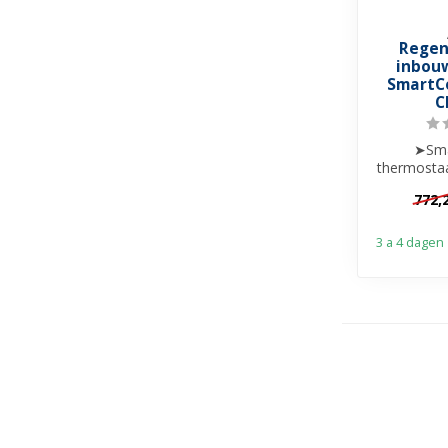
Regen
inbouw
SmartC
C
➤Sma
thermosta
& af
772,
➤Hoofddo
3 a 4 dagen