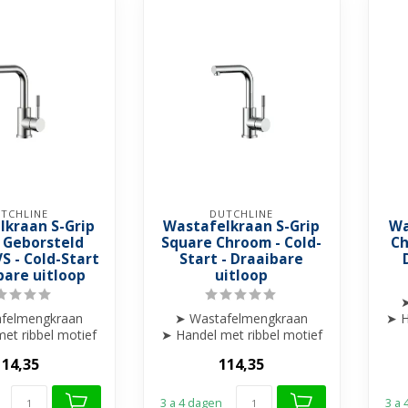
TCHLINE
DUTCHLINE
lkraan S-Grip
Wastafelkraan S-Grip
Wa
 Geborsteld
Square Chroom - Cold-
Ch
VS - Cold-Start
Start - Draaibare
bare uitloop
uitloop
➤
felmengkraan
➤ Wastafelmengkraan
➤ H
et ribbel motief
➤ Handel met ribbel motief
gewerkt
afgewerkt
114,35
114,35
ibare uitloop
➤ Draaibare uitloop
...
...
3 a 4 dagen
3 a