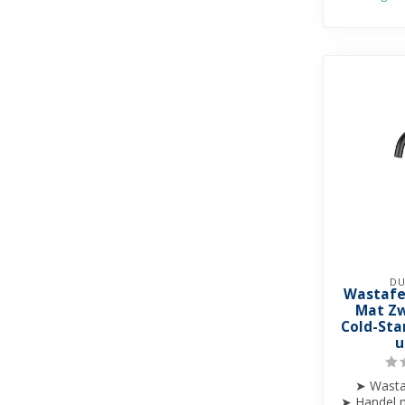
DU
Wastafe
Mat Zw
Cold-Sta
u
➤ Wasta
➤ Handel m