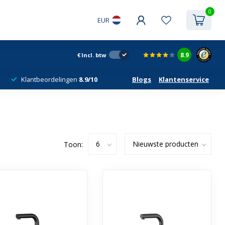
0
EUR
8.9
€
Incl. btw
Klantbeordelingen
8.9/10
Blogs
Klantenservice
Toon: