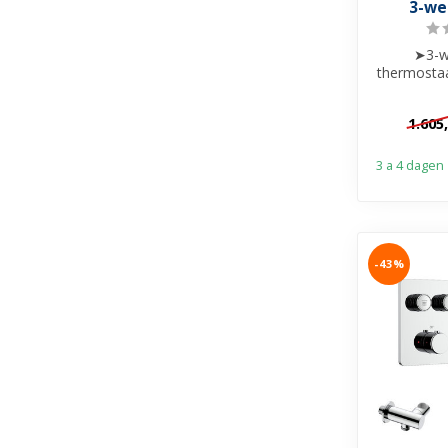
3-we
➤3-w
thermosta
& af
➤Hoofddo
1.605
3 a 4 dagen
-43%