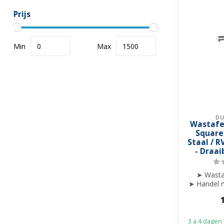
Prijs
Min
Max
DU
Wastafe
Square
Staal / R
- Draai
➤ Wasta
➤ Handel m
af
➤ Draa
3 a 4 dagen