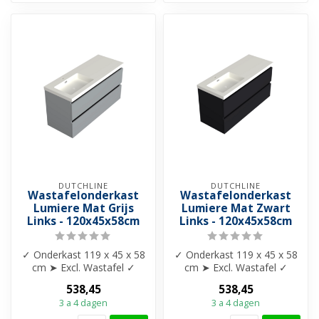
DUTCHLINE
DUTCHLINE
Wastafelonderkast
Wastafelonderkast
Lumiere Mat Grijs
Lumiere Mat Zwart
Links - 120x45x58cm
Links - 120x45x58cm
✓ Onderkast 119 x 45 x 58
✓ Onderkast 119 x 45 x 58
cm ➤ Excl. Wastafel ✓
cm ➤ Excl. Wastafel ✓
Kleur: Mat Grijs ✓ Twee
Kleur: Zwart Eiken ✓ Twee
538,45
538,45
diepe gr...
diepe ...
3 a 4 dagen
3 a 4 dagen