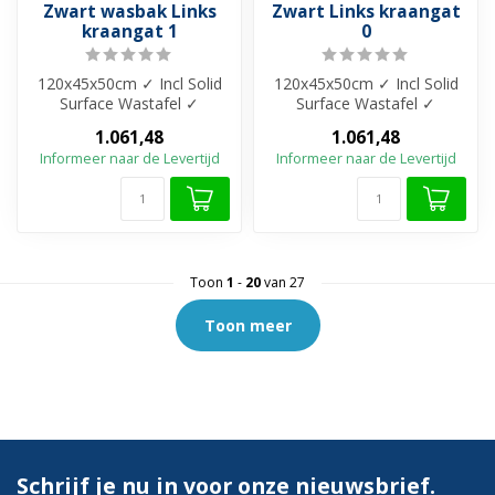
Zwart wasbak Links
Zwart Links kraangat
kraangat 1
0
120x45x50cm ✓ Incl Solid
120x45x50cm ✓ Incl Solid
Surface Wastafel ✓
Surface Wastafel ✓
Melamine materiaal ✓
Melamine materiaal ✓
1.061,48
1.061,48
Beschikbaar in ...
Beschikbaar in ...
Informeer naar de Levertijd
Informeer naar de Levertijd
Toon
1
-
20
van 27
Toon meer
Schrijf je nu in voor onze nieuwsbrief.