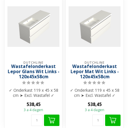
DUTCHLINE
DUTCHLINE
Wastafelonderkast
Wastafelonderkast
Lepor Glans Wit Links -
Lepor Mat Wit Links -
120x45x58cm
120x45x58cm
✓ Onderkast 119 x 45 x 58
✓ Onderkast 119 x 45 x 58
cm ➤ Excl. Wastafel ✓
cm ➤ Excl. Wastafel ✓
Kleur: Glans Wit ✓ Twee
Kleur: Mat Wit ✓ Twee
538,45
538,45
diepe gr...
diepe gree...
3 a 4 dagen
3 a 4 dagen