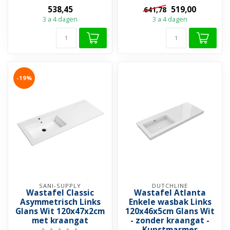
Kleur: Zwart Eiken ✓ Twee
➤ Kraangat optioneel en
538,45
519,00
641,78
diepe ...
met overloop
3 a 4 dagen
3 a 4 dagen
➤...
-19%
SANI-SUPPLY
DUTCHLINE
Wastafel Classic
Wastafel Atlanta
Asymmetrisch Links
Enkele wasbak Links
Glans Wit 120x47x2cm
120x46x5cm Glans Wit
met kraangat
- zonder kraangat -
Kunstmarmer