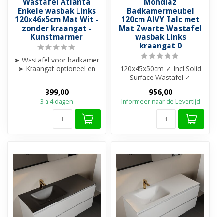
Wastafel Atlanta
Mondiaz
Enkele wasbak Links
Badkamermeubel
120x46x5cm Mat Wit -
120cm AIVY Talc met
zonder kraangat -
Mat Zwarte Wastafel
Kunstmarmer
wasbak Links
kraangat 0
➤ Wastafel voor badkamer
➤ Kraangat optioneel en
120x45x50cm ✓ Incl Solid
met overloop
Surface Wastafel ✓
➤ Modern en str...
Melamine materiaal ✓
399,00
956,00
Beschikbaar in ...
3 a 4 dagen
Informeer naar de Levertijd