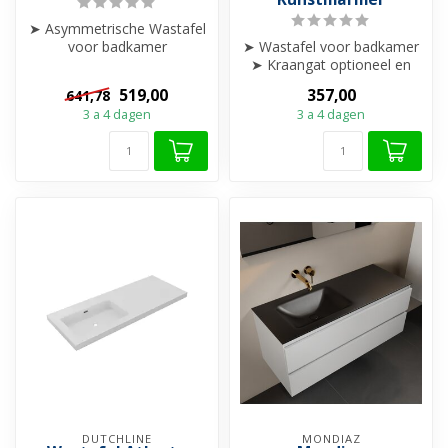
➤ Asymmetrische Wastafel
voor badkamer
➤ Wastafel voor badkamer
➤ Kraangat optioneel en
➤ Kraangat optioneel en
met overloop
met overloop
519,00
357,00
641,78
➤...
➤ Modern en str...
3 a 4 dagen
3 a 4 dagen
DUTCHLINE
MONDIAZ