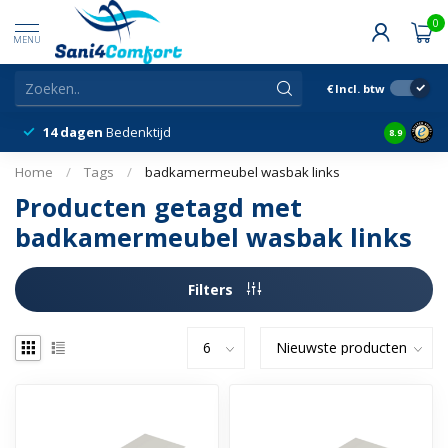
0
MENU
€
Incl. btw
14 dagen
Bedenktijd
Snelle &
8.9
Home
/
Tags
/
badkamermeubel wasbak links
Producten getagd met
badkamermeubel wasbak links
Filters