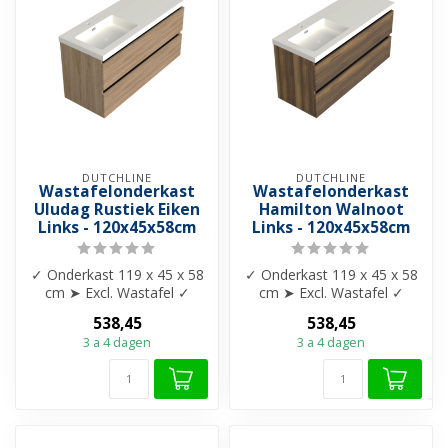
DUTCHLINE
DUTCHLINE
Wastafelonderkast
Wastafelonderkast
Uludag Rustiek Eiken
Hamilton Walnoot
Links - 120x45x58cm
Links - 120x45x58cm
✓ Onderkast 119 x 45 x 58
✓ Onderkast 119 x 45 x 58
cm ➤ Excl. Wastafel ✓
cm ➤ Excl. Wastafel ✓
Kleur: Uludag Rustiek Eiken
Kleur: Hamilton walnoot ✓
538,45
538,45
✓ Tw...
Twee d...
3 a 4 dagen
3 a 4 dagen