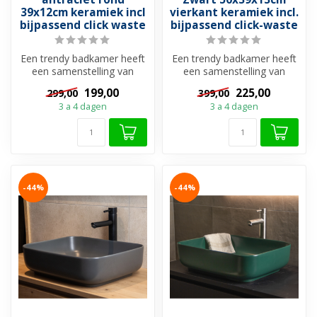
39x12cm keramiek incl
vierkant keramiek incl.
bijpassend click waste
bijpassend click-waste
Een trendy badkamer heeft
Een trendy badkamer heeft
een samenstelling van
een samenstelling van
gedurfde kleuren en de
gedurfde kleuren en de
199,00
225,00
299,00
399,00
mooiste c...
mooiste c...
3 a 4 dagen
3 a 4 dagen
-44%
-44%