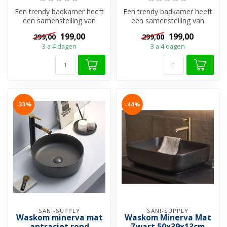
Een trendy badkamer heeft
Een trendy badkamer heeft
een samenstelling van
een samenstelling van
gedurfde kleuren en de
gedurfde kleuren en de
199,00
199,00
299,00
299,00
mooiste c...
mooiste c...
3 a 4 dagen
3 a 4 dagen
-33%
-44%
SANI-SUPPLY
SANI-SUPPLY
Waskom minerva mat
Waskom Minerva Mat
antraciet rond
Zwart 50x39x13cm