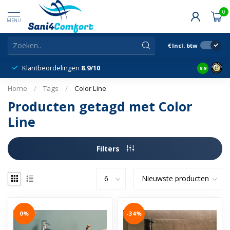
0
MENU
€
Incl. btw
Klantbeordelingen
8.9/10
8.9
Home
/
Tags
/
Color Line
Producten getagd met Color
Line
Filters
0%
-34%