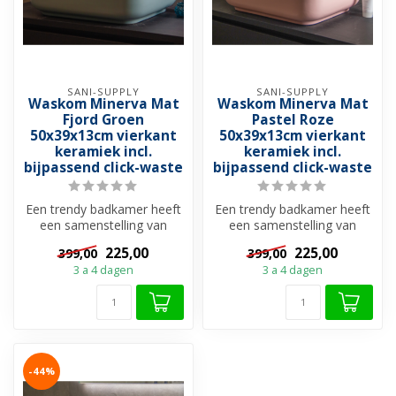
SANI-SUPPLY
SANI-SUPPLY
Waskom Minerva Mat
Waskom Minerva Mat
Fjord Groen
Pastel Roze
50x39x13cm vierkant
50x39x13cm vierkant
keramiek incl.
keramiek incl.
bijpassend click-waste
bijpassend click-waste
Een trendy badkamer heeft
Een trendy badkamer heeft
een samenstelling van
een samenstelling van
gedurfde kleuren en de
gedurfde kleuren en de
225,00
225,00
399,00
399,00
mooiste c...
mooiste c...
3 a 4 dagen
3 a 4 dagen
-44%