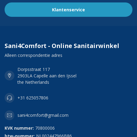
Klantenservice
Sani4Comfort - Online Sanitairwinkel
Alleen correspondentie adres
Dorpsstraat 117
2903LA Capelle aan den Ijssel
the Netherlands
+31 625057806
sani4comfort@gmail.com
KVK nummer:
70800006
btw-nummer:
NL002447966B86