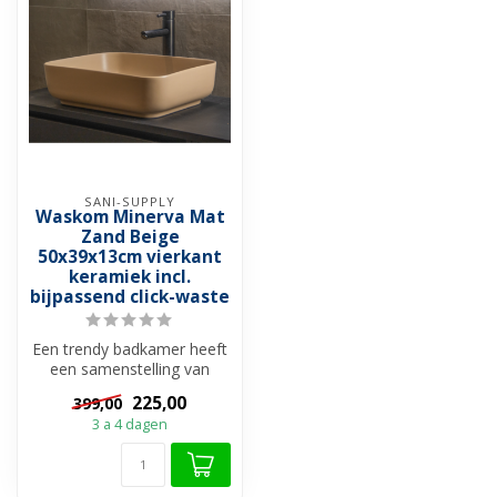
SANI-SUPPLY
Waskom Minerva Mat
Zand Beige
50x39x13cm vierkant
keramiek incl.
bijpassend click-waste
Een trendy badkamer heeft
een samenstelling van
gedurfde kleuren en de
225,00
399,00
mooiste c...
3 a 4 dagen