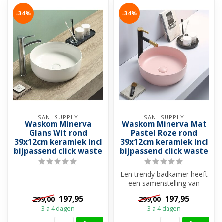
-34%
-34%
SANI-SUPPLY
SANI-SUPPLY
Waskom Minerva
Waskom Minerva Mat
Glans Wit rond
Pastel Roze rond
39x12cm keramiek incl
39x12cm keramiek incl
bijpassend click waste
bijpassend click waste
Een trendy badkamer heeft
een samenstelling van
gedurfde kleuren en de
197,95
197,95
299,00
299,00
mooiste c...
3 a 4 dagen
3 a 4 dagen