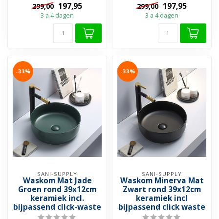
197,95
197,95
299,00
299,00
mooiste c...
mooiste c...
3 a 4 dagen
3 a 4 dagen
-33%
-33%
SANI-SUPPLY
SANI-SUPPLY
Waskom Mat Jade
Waskom Minerva Mat
Groen rond 39x12cm
Zwart rond 39x12cm
keramiek incl.
keramiek incl
bijpassend click-waste
bijpassend click waste