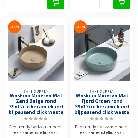
-34%
-34%
SANI-SUPPLY
SANI-SUPPLY
Waskom Minerva Mat
Waskom Minerva Mat
Zand Beige rond
Fjord Groen rond
39x12cm keramiek incl
39x12cm keramiek incl
bijpassend click waste
bijpassend click waste
Een trendy badkamer heeft
Een trendy badkamer heeft
een samenstelling van
een samenstelling van
gedurfde kleuren en de
gedurfde kleuren en de