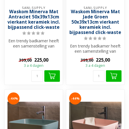
SANI-SUPPLY
SANI-SUPPLY
Waskom Minerva Mat
Waskom Minerva Mat
Antraciet 50x39x13cm
Jade Groen
vierkant keramiek incl.
50x39x13cm vierkant
bijpassend click-waste
keramiek incl.
bijpassend click-waste
Een trendy badkamer heeft
een samenstelling van
Een trendy badkamer heeft
gedurfde kleuren en de
een samenstelling van
mooiste c...
gedurfde kleuren en de
225,00
225,00
399,00
399,00
mooiste c...
3 a 4 dagen
3 a 4 dagen
-44%
-44%