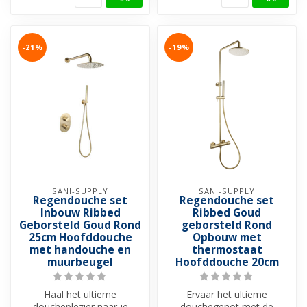
-21%
-19%
SANI-SUPPLY
SANI-SUPPLY
Regendouche set
Regendouche set
Inbouw Ribbed
Ribbed Goud
Geborsteld Goud Rond
geborsteld Rond
25cm Hoofddouche
Opbouw met
met handouche en
thermostaat
muurbeugel
Hoofddouche 20cm
Haal het ultieme
Ervaar het ultieme
doucheplezier naar je
douchegenot met de