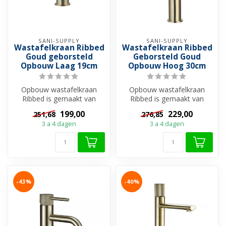
SANI-SUPPLY
SANI-SUPPLY
Wastafelkraan Ribbed
Wastafelkraan Ribbed
Goud geborsteld
Geborsteld Goud
Opbouw Laag 19cm
Opbouw Hoog 30cm
Opbouw wastafelkraan
Opbouw wastafelkraan
Ribbed is gemaakt van
Ribbed is gemaakt van
hoogwaardig messing.
hoogwaardig messing.
199,00
229,00
251,68
276,85
Sterk en duurzaa...
Sterk en duurzaa...
3 a 4 dagen
3 a 4 dagen
-43%
-40%