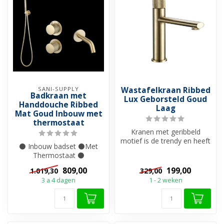
SANI-SUPPLY
Wastafelkraan Ribbed
Badkraan met
Lux Geborsteld Goud
Handdouche Ribbed
Laag
Mat Goud Inbouw met
thermostaat
Kranen met geribbeld
motief is de trendy en heeft
⚫ Inbouw badset ⚫Met
luxe uitstraling. Maak je
Thermostaat ⚫
badk...
Muurbevestiging ⚫ Staaf
809,00
199,00
1.019,30
329,00
Handdouche ⚫ Geribbel...
3 a 4 dagen
1 - 2 weken