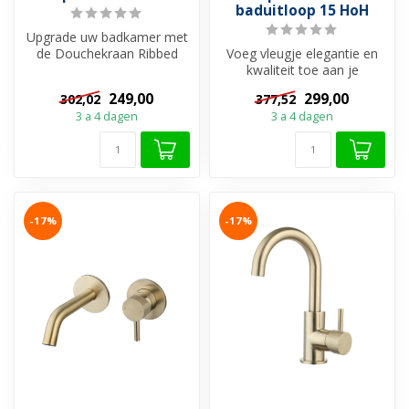
baduitloop 15 HoH
Upgrade uw badkamer met
de Douchekraan Ribbed
Voeg vleugje elegantie en
Geborsteld Goud
kwaliteit toe aan je
Thermostaatkraan e...
badkamer met Badkraan
249,00
299,00
302,02
377,52
Ribbed. Gem...
3 a 4 dagen
3 a 4 dagen
-17%
-17%