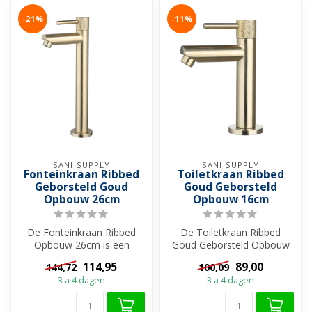
-21%
-11%
SANI-SUPPLY
SANI-SUPPLY
Fonteinkraan Ribbed
Toiletkraan Ribbed
Geborsteld Goud
Goud Geborsteld
Opbouw 26cm
Opbouw 16cm
De Fonteinkraan Ribbed
De Toiletkraan Ribbed
Opbouw 26cm is een
Goud Geborsteld Opbouw
prachtige toevoeging aan
16cm is een prachtige
114,95
89,00
144,72
100,09
jouw toilet. ...
toevoeging aa...
3 a 4 dagen
3 a 4 dagen