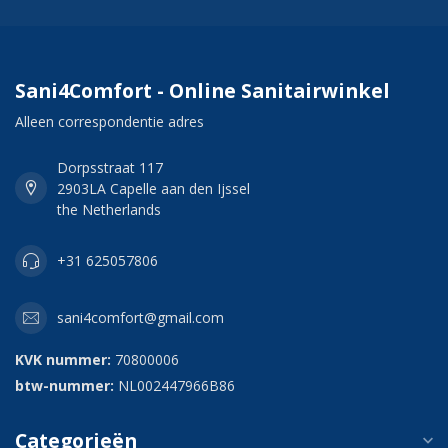
Sani4Comfort - Online Sanitairwinkel
Alleen correspondentie adres
Dorpsstraat 117
2903LA Capelle aan den Ijssel
the Netherlands
+31 625057806
sani4comfort@gmail.com
KVK nummer:
70800006
btw-nummer:
NL002447966B86
Categorieën