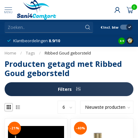
0
MENU
€
Incl. btw
Klantbeordelingen
8.9/10
8.9
Home
/
Tags
/
Ribbed Goud geborsteld
Producten getagd met Ribbed
Goud geborsteld
Filters
-21%
-40%