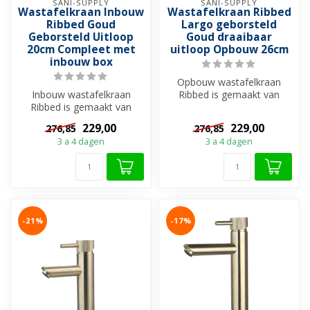
SANI-SUPPLY
SANI-SUPPLY
Wastafelkraan Inbouw
Wastafelkraan Ribbed
Ribbed Goud
Largo geborsteld
Geborsteld Uitloop
Goud draaibaar
20cm Compleet met
uitloop Opbouw 26cm
inbouw box
Opbouw wastafelkraan
Inbouw wastafelkraan
Ribbed is gemaakt van
Ribbed is gemaakt van
hoogwaardig messing.
hoogwaardig messing.
Sterk en duurzaa...
229,00
229,00
276,85
276,85
Sterk en duurza...
3 a 4 dagen
3 a 4 dagen
-21%
-17%