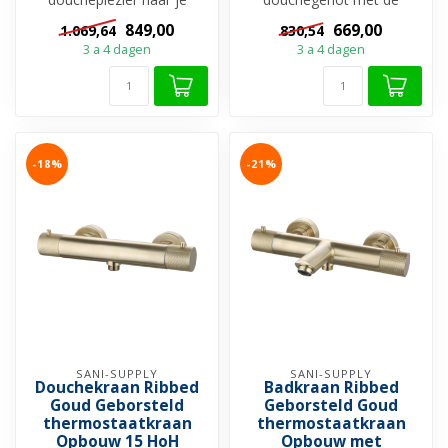
badkamer met de
Regendouche Set Ribbed
849,00
669,00
1.069,64
830,54
Regendouche set Ribbed
Goud geborsteld Opb...
3 a 4 dagen
3 a 4 dagen
Ge...
-18%
-21%
SANI-SUPPLY
SANI-SUPPLY
Douchekraan Ribbed
Badkraan Ribbed
Goud Geborsteld
Geborsteld Goud
thermostaatkraan
thermostaatkraan
Opbouw 15 HoH
Opbouw met