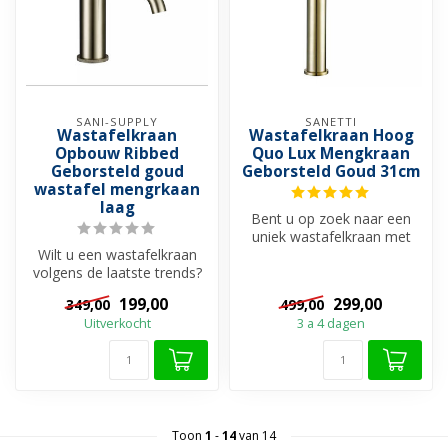
SANI-SUPPLY
SANETTI
Wastafelkraan
Wastafelkraan Hoog
Opbouw Ribbed
Quo Lux Mengkraan
Geborsteld goud
Geborsteld Goud 31cm
wastafel mengrkaan
laag
Bent u op zoek naar een
uniek wastafelkraan met
Wilt u een wastafelkraan
stijl en luxe ribbels
volgens de laatste trends?
uitstralin...
De Wastafelkraan Ribbed
199,00
299,00
349,00
499,00
heef...
Uitverkocht
3 a 4 dagen
Toon
1
-
14
van 14