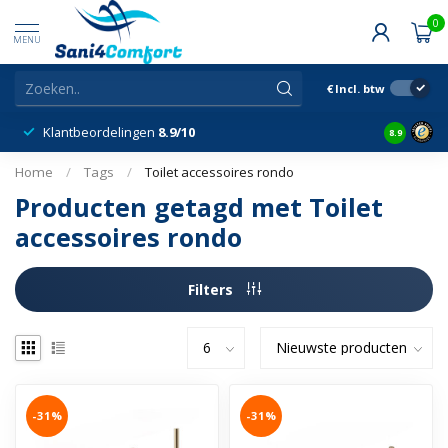
0
MENU
€
Incl. btw
Klantbeordelingen
8.9/10
8.9
Home
/
Tags
/
Toilet accessoires rondo
Producten getagd met Toilet
accessoires rondo
Filters
-31%
-31%