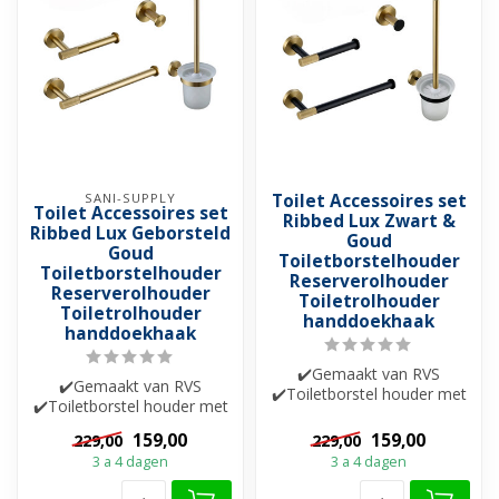
SANI-SUPPLY
Toilet Accessoires set
Toilet Accessoires set
Ribbed Lux Zwart &
Ribbed Lux Geborsteld
Goud
Goud
Toiletborstelhouder
Toiletborstelhouder
Reserverolhouder
Reserverolhouder
Toiletrolhouder
Toiletrolhouder
handdoekhaak
handdoekhaak
✔️Gemaakt van RVS
✔️Gemaakt van RVS
✔️Toiletborstel houder met
✔️Toiletborstel houder met
glazen bak
glazen bak
✔️Handdoekhaak✔️Toiletro...
159,00
159,00
229,00
229,00
✔️Handdoekhaak✔️Toiletro...
3 a 4 dagen
3 a 4 dagen