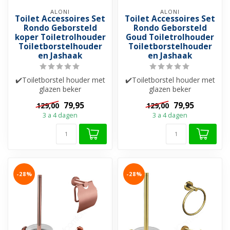
ALONI
ALONI
Toilet Accessoires Set
Toilet Accessoires Set
Rondo Geborsteld
Rondo Geborsteld
koper Toiletrolhouder
Goud Toiletrolhouder
Toiletborstelhouder
Toiletborstelhouder
en Jashaak
en Jashaak
✔️Toiletborstel houder met
✔️Toiletborstel houder met
glazen beker
glazen beker
✔️Toiletrolhouder
✔️Toiletrolhouder
79,95
79,95
129,00
129,00
✔️Handdoekhaak
✔️Handdoekhaak
3 a 4 dagen
3 a 4 dagen
-28%
-28%