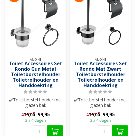
ALONI
ALONI
Toilet Accessoires Set
Toilet Accessoires Set
Rondo Gun Metal
Rondo Mat Zwart
Toiletborstelhouder
Toiletborstelhouder
Toiletrolhouder en
Toiletrolhouder en
Handdoekring
Handdoekring
✔️Toiletborstel houder met
✔️Toiletborstel houder met
glazen bak
glazen bak
✔️ Handdoekring
✔️ Handdoekring
99,95
99,95
139,00
139,00
✔️Toiletrol houder
✔️Toiletrol houder
3 a 4 dagen
3 a 4 dagen