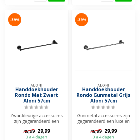
-39%
-39%
ALONI
ALONI
Handdoekhouder
Handdoekhouder
Rondo Mat Zwart
Rondo Gunmetal Grijs
Aloni 57cm
Aloni 57cm
Zwartkleurige accessoires
Gunmetal accessoires zijn
zijn gegarandeerd een
gegarandeerd een luxe en
robuuste en stoere
stoere toevoeging aan uw
29,99
29,99
48,99
48,99
toevoeging aa...
badk...
3 a 4 dagen
3 a 4 dagen