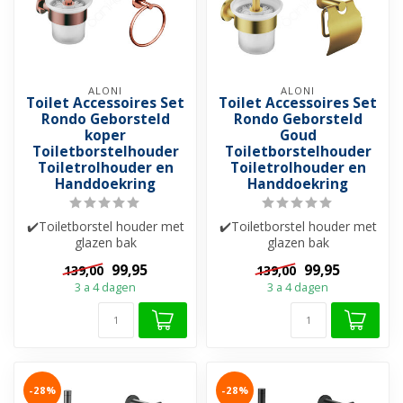
ALONI
ALONI
Toilet Accessoires Set
Toilet Accessoires Set
Rondo Geborsteld
Rondo Geborsteld
koper
Goud
Toiletborstelhouder
Toiletborstelhouder
Toiletrolhouder en
Toiletrolhouder en
Handdoekring
Handdoekring
✔️Toiletborstel houder met
✔️Toiletborstel houder met
glazen bak
glazen bak
✔️ Handdoekring
✔️ Handdoekring
99,95
99,95
139,00
139,00
✔️Toiletrol houder
✔️Toiletrol houder
3 a 4 dagen
3 a 4 dagen
-28%
-28%