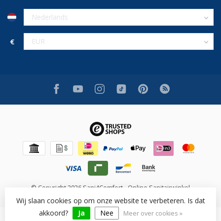
€
© Copyright 2026 Sani4Comfort - Online Sanitairwinkel
Wij slaan cookies op om onze website te verbeteren. Is dat
akkoord?
Ja
Nee
Meer over cookies »
Beoordeling op [review_system] voor [shop_name]: [rating]/10