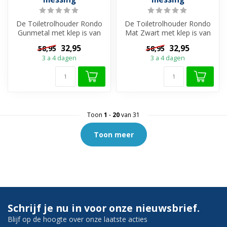
De Toiletrolhouder Rondo
De Toiletrolhouder Rondo
Gunmetal met klep is van
Mat Zwart met klep is van
messing gemaakt en is een
messing gemaakt en is een
32,95
32,95
58,95
58,95
han...
ha...
3 a 4 dagen
3 a 4 dagen
Toon
1
-
20
van 31
Toon meer
Schrijf je nu in voor onze nieuwsbrief.
Blijf op de hoogte over onze laatste acties