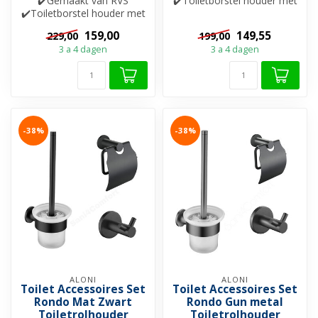
✔️Gemaakt van RVS
✔️Toiletborstel houder met
✔️Toiletborstel houder met
glazen bak ✔️
glazen bak
Handdoekhaak ✔️Toile...
159,00
149,55
229,00
199,00
✔️Handdoekhaak✔️Toiletro...
3 a 4 dagen
3 a 4 dagen
-38%
-38%
ALONI
ALONI
Toilet Accessoires Set
Toilet Accessoires Set
Rondo Mat Zwart
Rondo Gun metal
Toiletrolhouder
Toiletrolhouder