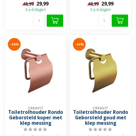
29,99
29,99
48,99
48,99
aan...
toevoeging a...
3 a 4 dagen
3 a 4 dagen
-44%
-44%
CREAVIT
CREAVIT
Toiletrolhouder Rondo
Toiletrolhouder Rondo
Geborsteld koper met
Geborsteld goud met
klep messing
klep messing