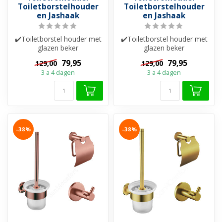
Toiletborstelhouder
Toiletborstelhouder
en Jashaak
en Jashaak
✔️Toiletborstel houder met
✔️Toiletborstel houder met
glazen beker
glazen beker
✔️Toiletrolhouder
✔️Toiletrolhouder
79,95
79,95
129,00
129,00
✔️Handdoekhaak
✔️Handdoekhaak
3 a 4 dagen
3 a 4 dagen
-38%
-38%