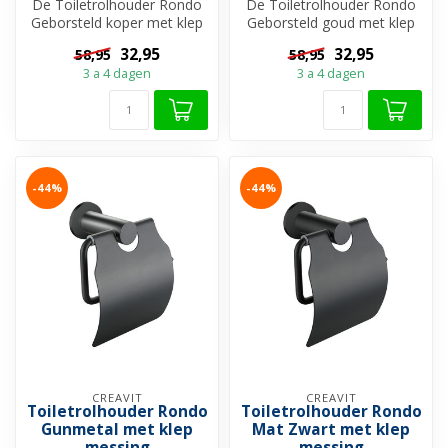
De Toiletrolhouder Rondo
De Toiletrolhouder Rondo
Geborsteld koper met klep
Geborsteld goud met klep
messing is van messing
messing is van messing
32,95
32,95
58,95
58,95
gemaa...
gemaak...
3 a 4 dagen
3 a 4 dagen
-44%
-44%
CREAVIT
CREAVIT
Toiletrolhouder Rondo
Toiletrolhouder Rondo
Gunmetal met klep
Mat Zwart met klep
messing
messing