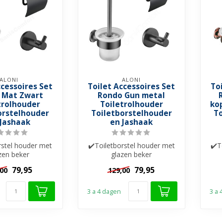
ALONI
ALONI
ccessoires Set
Toilet Accessoires Set
To
 Mat Zwart
Rondo Gun metal
trolhouder
Toiletrolhouder
ko
orstelhouder
Toiletborstelhouder
T
 Jashaak
en Jashaak
rstel houder met
✔️Toiletborstel houder met
✔️T
zen beker
glazen beker
letrolhouder
✔️Toiletrolhouder
79,95
79,95
,00
129,00
nddoekhaak
✔️Handdoekhaak
3 a 4 dagen
3 a