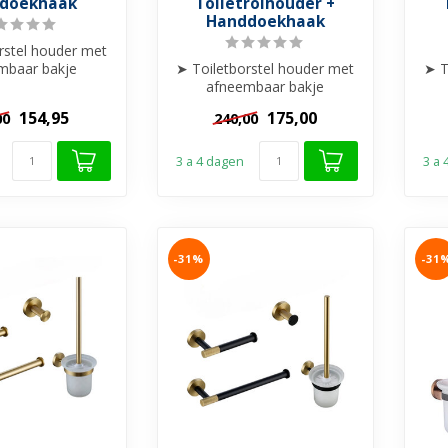
doekhaak
Toiletrolhouder +
Handdoekhaak
rstel houder met
mbaar bakje
➤ Toiletborstel houder met
➤ T
nd/Hangend
afneembaar bakje
ddoekhaakje
Staand/Hangend
154,95
175,00
00
240,00
➤...
➤ Handdoekhaakje
➤...
3 a 4 dagen
3 a
-31%
-31