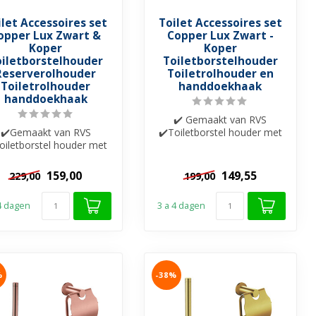
ilet Accessoires set
Toilet Accessoires set
opper Lux Zwart &
Copper Lux Zwart -
Koper
Koper
oiletborstelhouder
Toiletborstelhouder
Reserverolhouder
Toiletrolhouder en
Toiletrolhouder
handdoekhaak
handdoekhaak
✔️ Gemaakt van RVS
✔️Gemaakt van RVS
✔️Toiletborstel houder met
oiletborstel houder met
glazen bak ✔️
glazen bak
Handdoekhaak ✔️Toile...
anddoekhaak✔️Toiletro...
159,00
149,55
229,00
199,00
 4 dagen
3 a 4 dagen
%
-38%