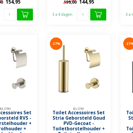
154,95
144,95
00
199,00
ddoekhaakje
➤...
➤...
3 a 4 dagen
3 a
-27%
-27
ALONI
ALONI
ccessoires Set
Toilet Accessoires Set
To
borsteld RVS -
Stria Geborsteld Goud
S
rstelhouder +
PVD-Gecoat -
rolhouder +
Toiletborstelhouder +
To