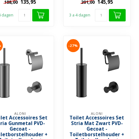
135,95
145,95
188,00
201,00
➤...
➤...
 4 dagen
3 a 4 dagen
%
-27%
ALONI
ALONI
ilet Accessoires Set
Toilet Accessoires Set
tria Gunmetal PVD-
Stria Mat Zwart PVD-
Gecoat -
Gecoat -
iletborstelhouder +
Toiletborstelhouder +