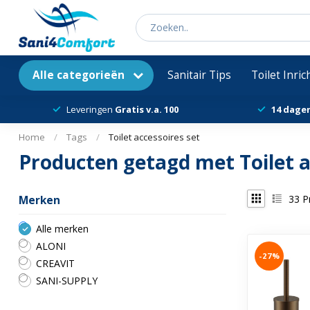
Alle categorieën
Sanitair Tips
Toilet Inri
Leveringen
Gratis v.a. 100
14 dage
Home
/
Tags
/
Toilet accessoires set
Producten getagd met Toilet a
33
P
Merken
Alle merken
ALONI
-27%
CREAVIT
SANI-SUPPLY