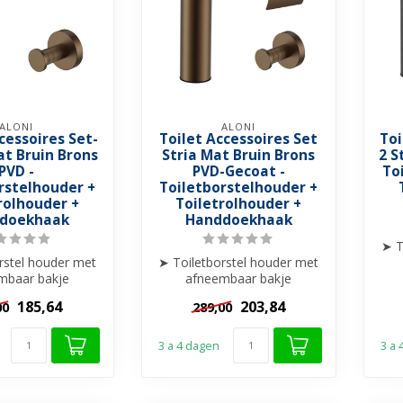
ALONI
ALONI
cessoires Set-
Toilet Accessoires Set
Toi
at Bruin Brons
Stria Mat Bruin Brons
2 S
PVD -
PVD-Gecoat -
To
rstelhouder +
Toiletborstelhouder +
rolhouder +
Toiletrolhouder +
doekhaak
Handdoekhaak
➤ T
rstel houder met
➤ Toiletborstel houder met
mbaar bakje
afneembaar bakje
nd/Hangend
Staand/Hangend
185,64
203,84
00
289,00
ddoekhaakje
➤ Handdoekhaakje
➤...
➤...
3 a 4 dagen
3 a