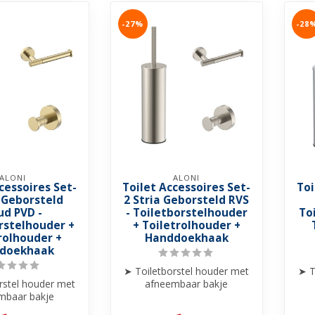
-27%
-28
ALONI
ALONI
cessoires Set-
Toilet Accessoires Set-
Toi
a Geborsteld
2 Stria Geborsteld RVS
ud PVD -
- Toiletborstelhouder
To
rstelhouder +
+ Toiletrolhouder +
rolhouder +
Handdoekhaak
doekhaak
➤ Toiletborstel houder met
➤ T
rstel houder met
afneembaar bakje
mbaar bakje
Staand/Hangend
nd/Hangend
➤ Handdoekhaakje