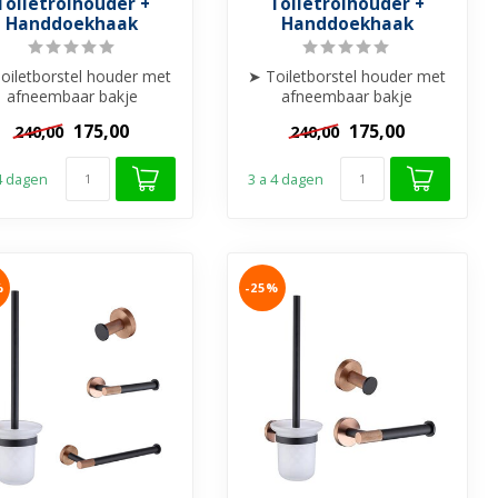
Toiletrolhouder +
Toiletrolhouder +
Handdoekhaak
Handdoekhaak
oiletborstel houder met
➤ Toiletborstel houder met
afneembaar bakje
afneembaar bakje
Staand/Hangend
Staand/Hangend
175,00
175,00
240,00
240,00
➤ Handdoekhaakje
➤ Handdoekhaakje
➤...
➤...
 4 dagen
3 a 4 dagen
%
-25%