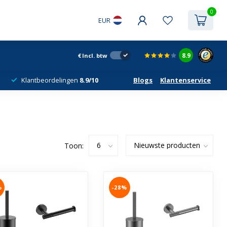
0
EUR
8.9
€
Incl. btw
Klantbeordelingen
8.9/10
Blogs
Klantenservice
Toon:
%
-28%