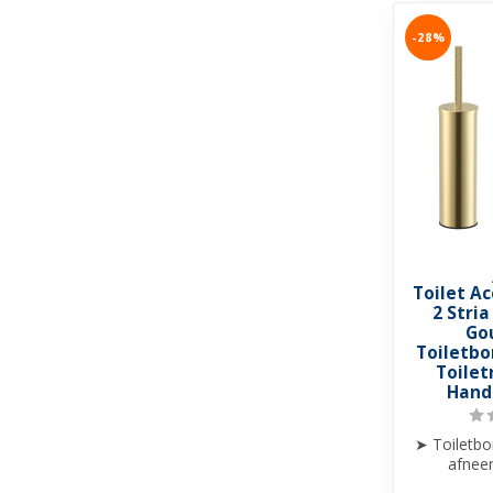
-28%
Toilet Ac
2 Stri
Go
Toiletbo
Toilet
Hand
➤ Toiletbo
afnee
Staa