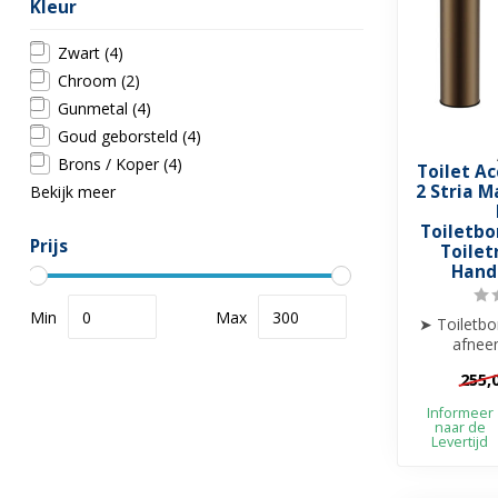
Kleur
Zwart
(4)
Chroom
(2)
Gunmetal
(4)
Goud geborsteld
(4)
Brons / Koper
(4)
Toilet Ac
2 Stria M
Bekijk meer
Toiletbo
Prijs
Toilet
Hand
Min
Max
➤ Toiletbo
afnee
Staa
255,
➤ Han
Informeer
naar de
Levertijd