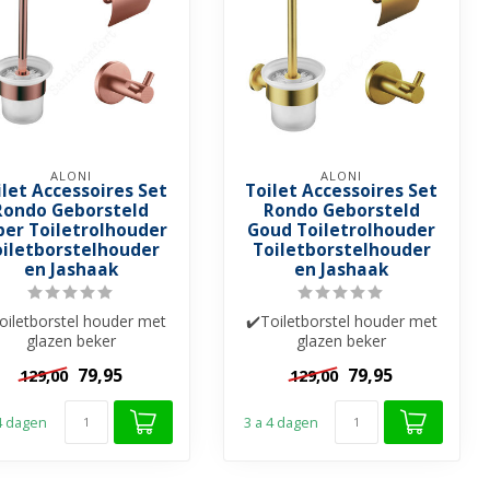
ALONI
ALONI
ilet Accessoires Set
Toilet Accessoires Set
Rondo Geborsteld
Rondo Geborsteld
per Toiletrolhouder
Goud Toiletrolhouder
oiletborstelhouder
Toiletborstelhouder
en Jashaak
en Jashaak
oiletborstel houder met
✔️Toiletborstel houder met
glazen beker
glazen beker
✔️Toiletrolhouder
✔️Toiletrolhouder
79,95
79,95
129,00
129,00
✔️Handdoekhaak
✔️Handdoekhaak
 4 dagen
3 a 4 dagen