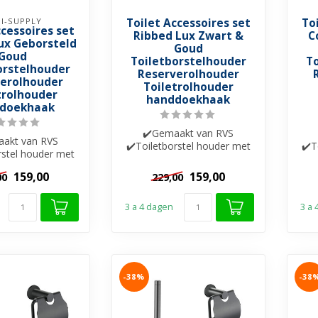
I-SUPPLY
Toilet Accessoires set
To
ccessoires set
Ribbed Lux Zwart &
C
ux Geborsteld
Goud
Goud
Toiletborstelhouder
T
orstelhouder
Reserverolhouder
erolhouder
Toiletrolhouder
trolhouder
handdoekhaak
doekhaak
✔️Gemaakt van RVS
akt van RVS
✔️Toiletborstel houder met
✔️T
rstel houder met
glazen bak
azen bak
✔️Handdoekhaak✔️Toiletro...
✔️H
159,00
159,00
00
229,00
haak✔️Toiletro...
3 a 4 dagen
3 a
-38%
-38