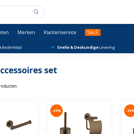
chten
Merken
Klantenservice
SALE
n
Bedenktijd
Snelle & Deskundige
Levering
ccessoires set
roducten
-29%
-28