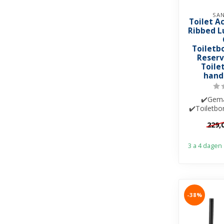
SAN
Toilet A
Ribbed L
Toiletb
Reserv
Toile
hand
✔️Gema
✔️Toiletbo
gl
229,
✔️Handdoek
3 a 4 dagen
-38%