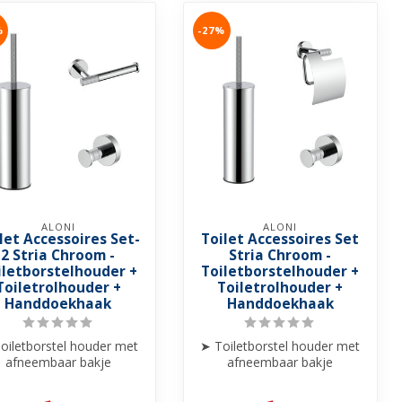
%
-27%
ALONI
ALONI
let Accessoires Set-
Toilet Accessoires Set
2 Stria Chroom -
Stria Chroom -
iletborstelhouder +
Toiletborstelhouder +
Toiletrolhouder +
Toiletrolhouder +
Handdoekhaak
Handdoekhaak
oiletborstel houder met
➤ Toiletborstel houder met
afneembaar bakje
afneembaar bakje
Staand/Hangend
Staand/Hangend
➤ Handdoekhaakje
➤ Handdoekhaakje