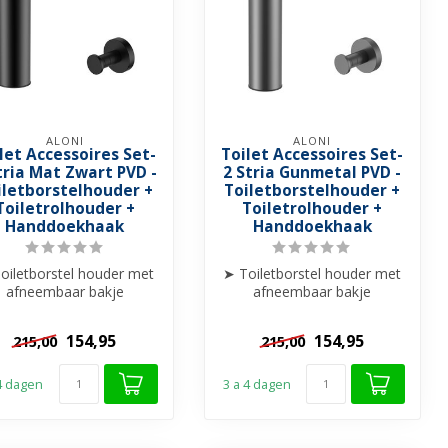
ALONI
ALONI
let Accessoires Set-
Toilet Accessoires Set-
tria Mat Zwart PVD -
2 Stria Gunmetal PVD -
iletborstelhouder +
Toiletborstelhouder +
Toiletrolhouder +
Toiletrolhouder +
Handdoekhaak
Handdoekhaak
oiletborstel houder met
➤ Toiletborstel houder met
afneembaar bakje
afneembaar bakje
Staand/Hangend
Staand/Hangend
➤ Handdoekhaakje
➤ Handdoekhaakje
154,95
154,95
215,00
215,00
➤...
➤...
 4 dagen
3 a 4 dagen