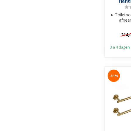
Hand
➤ Toiletbo
afnee
Staa
➤ Han
214,
3 a 4 dagen
-31%