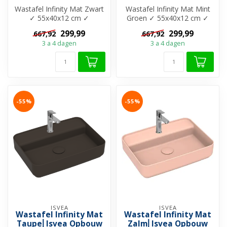
Wastafel Infinity Mat Zwart
Wastafel Infinity Mat Mint
✓ 55x40x12 cm ✓
Groen ✓ 55x40x12 cm ✓
Keramiek ✓ Met kraangat
Keramiek ✓ Met kraangat
299,99
299,99
667,92
667,92
✓ Zonder ov...
✓ Zond...
3 a 4 dagen
3 a 4 dagen
-55%
-55%
ISVEA
ISVEA
Wastafel Infinity Mat
Wastafel Infinity Mat
Taupe⎢Isvea Opbouw
Zalm⎢Isvea Opbouw