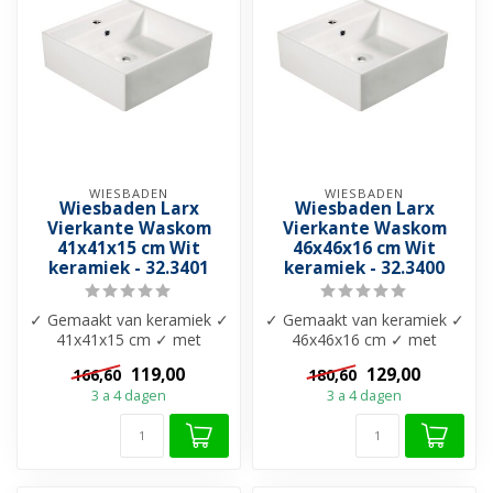
WIESBADEN
WIESBADEN
Wiesbaden Larx
Wiesbaden Larx
Vierkante Waskom
Vierkante Waskom
41x41x15 cm Wit
46x46x16 cm Wit
keramiek - 32.3401
keramiek - 32.3400
✓ Gemaakt van keramiek ✓
✓ Gemaakt van keramiek ✓
41x41x15 cm ✓ met
46x46x16 cm ✓ met
overloop ✓ Vrij ophangbaar
overloop ✓ Vrij ophangbaar
119,00
129,00
166,60
180,60
✓ Maten 46...
✓ Maten 46...
3 a 4 dagen
3 a 4 dagen