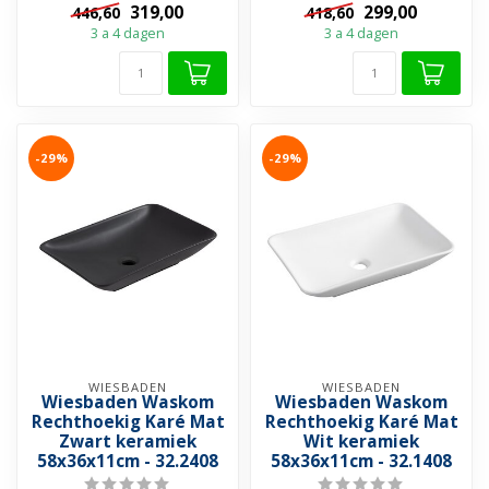
319,00
299,00
446,60
418,60
Wit en Mat...
Wit en Mat...
3 a 4 dagen
3 a 4 dagen
-29%
-29%
WIESBADEN
WIESBADEN
Wiesbaden Waskom
Wiesbaden Waskom
Rechthoekig Karé Mat
Rechthoekig Karé Mat
Zwart keramiek
Wit keramiek
58x36x11cm - 32.2408
58x36x11cm - 32.1408