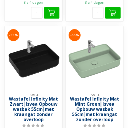
3 a 4 dagen
3 a 4 dagen
-55%
-55%
ISVEA
ISVEA
Wastafel Infinity Mat
Wastafel Infinity Mat
Zwart⎢Isvea Opbouw
Mint Groen⎢Isvea
wasbak 55cm⎢met
Opbouw wasbak
kraangat zonder
55cm⎢met kraangat
overloop
zonder overloop