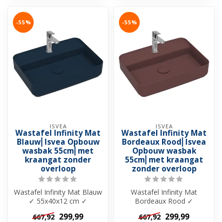
-55%
-55%
ISVEA
ISVEA
Wastafel Infinity Mat
Wastafel Infinity Mat
Blauw⎢Isvea Opbouw
Bordeaux Rood⎢Isvea
wasbak 55cm⎢met
Opbouw wasbak
kraangat zonder
55cm⎢met kraangat
overloop
zonder overloop
Wastafel Infinity Mat Blauw
Wastafel Infinity Mat
✓ 55x40x12 cm ✓
Bordeaux Rood ✓
Keramiek ✓ Met kraangat
55x40x12 cm ✓ Keramiek
299,99
299,99
667,92
667,92
✓ Zonder ov...
✓ Met kraangat ✓ Z...