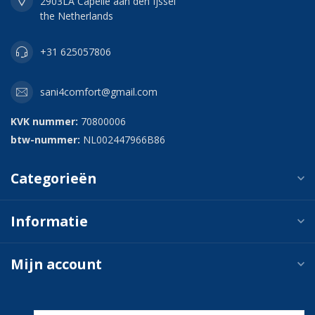
2903LA Capelle aan den Ijssel
the Netherlands
+31 625057806
sani4comfort@gmail.com
KVK nummer:
70800006
btw-nummer:
NL002447966B86
Categorieën
Informatie
Mijn account