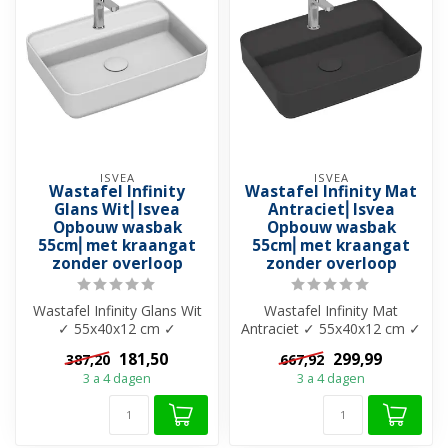
ISVEA
ISVEA
Wastafel Infinity
Wastafel Infinity Mat
Glans Wit⎢Isvea
Antraciet⎢Isvea
Opbouw wasbak
Opbouw wasbak
55cm⎢met kraangat
55cm⎢met kraangat
zonder overloop
zonder overloop
Wastafel Infinity Glans Wit
Wastafel Infinity Mat
✓ 55x40x12 cm ✓
Antraciet ✓ 55x40x12 cm ✓
Keramiek ✓ Met kraangat
Keramiek ✓ Met kraangat
181,50
299,99
387,20
667,92
✓ Zonder ov...
✓ Zonde...
3 a 4 dagen
3 a 4 dagen