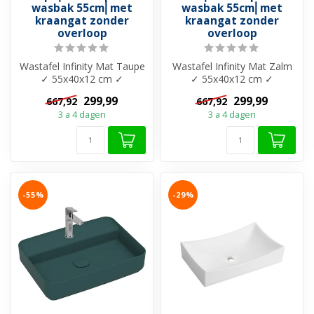
wasbak 55cm⎢met
wasbak 55cm⎢met
kraangat zonder
kraangat zonder
overloop
overloop
Wastafel Infinity Mat Taupe
Wastafel Infinity Mat Zalm
✓ 55x40x12 cm ✓
✓ 55x40x12 cm ✓
Keramiek ✓ Met kraangat
Keramiek ✓ Met kraangat
299,99
299,99
667,92
667,92
✓ Zonder ov...
✓ Zonder ove...
3 a 4 dagen
3 a 4 dagen
-55%
-29%