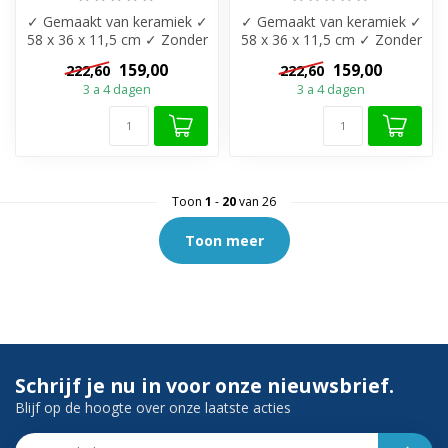
✓ Gemaakt van keramiek ✓
✓ Gemaakt van keramiek ✓
58 x 36 x 11,5 cm ✓ Zonder
58 x 36 x 11,5 cm ✓ Zonder
overloop ✓ Leverbaar in
overloop ✓ Leverbaar in
159,00
159,00
222,60
222,60
Wit-...
Wit-...
3 a 4 dagen
3 a 4 dagen
Toon
1
-
20
van 26
Toon meer
Schrijf je nu in voor onze nieuwsbrief.
Blijf op de hoogte over onze laatste acties