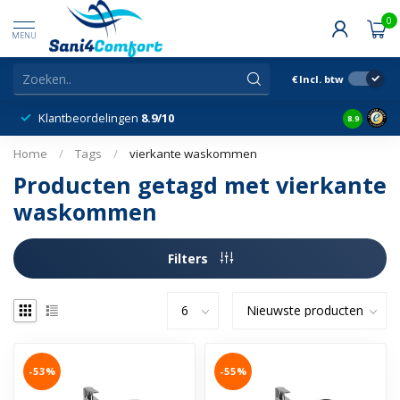
0
MENU
€
Incl. btw
Klantbeordelingen
8.9/10
8.9
Home
/
Tags
/
vierkante waskommen
Producten getagd met vierkante
waskommen
Filters
-53%
-55%