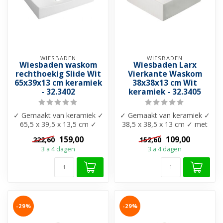
WIESBADEN
WIESBADEN
Wiesbaden waskom
Wiesbaden Larx
rechthoekig Slide Wit
Vierkante Waskom
65x39x13 cm keramiek
38x38x13 cm Wit
- 32.3402
keramiek - 32.3405
✓ Gemaakt van keramiek ✓
✓ Gemaakt van keramiek ✓
65,5 x 39,5 x 13,5 cm ✓
38,5 x 38,5 x 13 cm ✓ met
Zonder overloop ✓
overloop ✓ Vrij ophangbaar
159,00
109,00
222,60
152,60
Leverbaar in ...
✓ ...
3 a 4 dagen
3 a 4 dagen
-29%
-29%