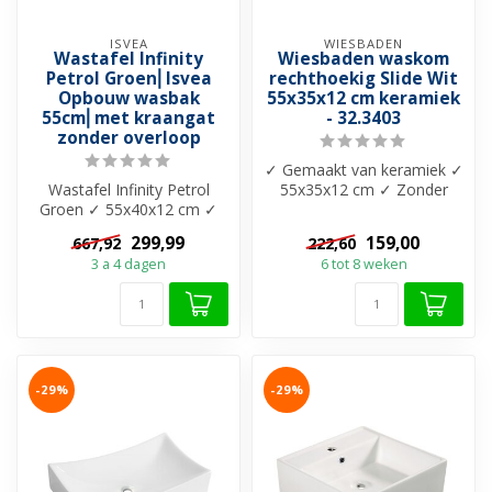
ISVEA
WIESBADEN
Wastafel Infinity
Wiesbaden waskom
Petrol Groen⎢Isvea
rechthoekig Slide Wit
Opbouw wasbak
55x35x12 cm keramiek
55cm⎢met kraangat
- 32.3403
zonder overloop
✓ Gemaakt van keramiek ✓
Wastafel Infinity Petrol
55x35x12 cm ✓ Zonder
Groen ✓ 55x40x12 cm ✓
overloop ✓ Leverbaar in
Keramiek ✓ Met kraangat
twee maten
299,99
159,00
667,92
222,60
✓ Zonder...
3 a 4 dagen
6 tot 8 weken
-29%
-29%