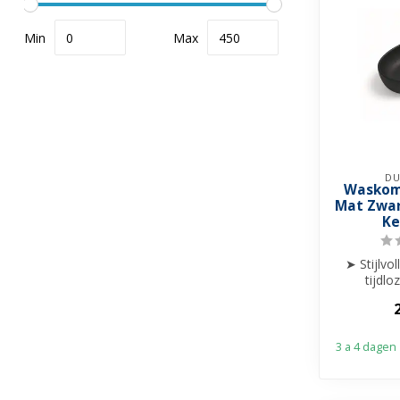
Min
Max
DU
Waskom 
Mat Zwar
Ke
➤ Stijlv
tijdlo
➤ Perfec
comf
3 a 4 dagen