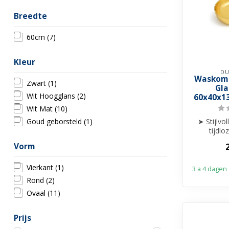
Breedte
60cm
(7)
Kleur
DU
Waskom 
Zwart
(1)
Gla
Wit Hoogglans
(2)
60x40x1
Wit Mat
(10)
Goud geborsteld
(1)
➤ Stijlv
tijdlo
➤ Perfec
Vorm
comf
Vierkant
(1)
3 a 4 dagen
Rond
(2)
Ovaal
(11)
Prijs