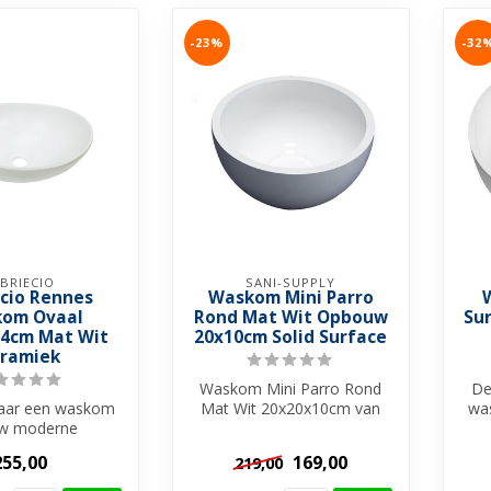
-23%
-32
BRIECIO
SANI-SUPPLY
ecio Rennes
Waskom Mini Parro
om Ovaal
Rond Mat Wit Opbouw
Su
4cm Mat Wit
20x10cm Solid Surface
ramiek
Waskom Mini Parro Rond
De
aar een waskom
Mat Wit 20x20x10cm van
was
uw moderne
het merk SaniPro heeft een
eubel helemaal
mat wit...
255,00
169,00
219,00
 met zijn ...