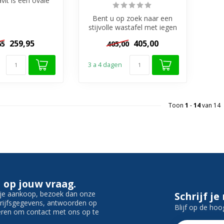
vit is een ovale
et een breedte
an 63...
Bent u op zoek naar een
stijvolle wastafel met iegen
karakter ? Dan bieden wij u...
259,95
405,00
65
405,00
3 a 4 dagen
Toon
1
-
14
van 14
 op jouw vraag.
f je aankoop, bezoek dan onze
Schrijf je
edrijfsgegevens, antwoorden op
Blijf op de hoo
ieren om contact met ons op te