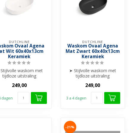
DUTCHLINE
DUTCHLINE
skom Ovaal Agena
Waskom Ovaal Agena
at Wit 60x40x13cm
Mat Zwart 60x40x13cm
Keramiek
Keramiek
Stijlvolle waskom met
➤ Stijlvolle waskom met
tijdloze uitstraling
tijdloze uitstraling
 Perfect formaat voor
➤ Perfect formaat voor
249,00
249,00
comfort én ...
comfort én ...
 4 dagen
3 a 4 dagen
-21%