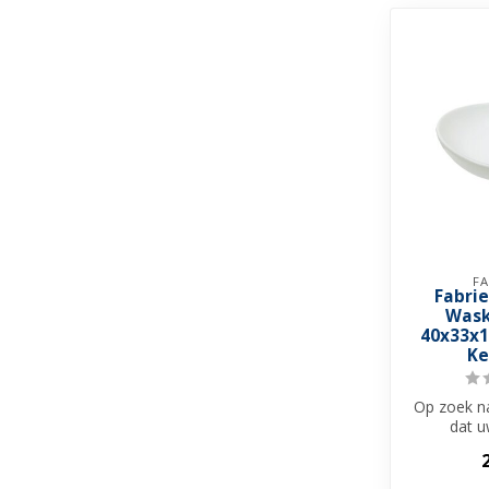
FA
Fabri
Wask
40x33x1
Ke
Op zoek n
dat 
badkamerm
afmaakt