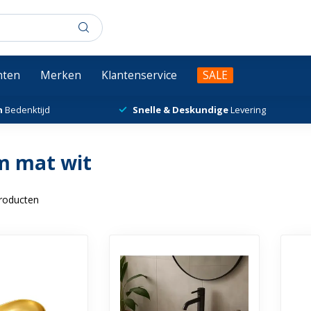
chten
Merken
Klantenservice
SALE
n
Bedenktijd
Snelle & Deskundige
Levering
m mat wit
roducten