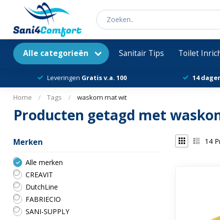
Alle categorieën
Sanitair Tips
Toilet Inri
Leveringen
Gratis v.a. 100
14 dage
Home
/
Tags
/
waskom mat wit
Producten getagd met wasko
14
P
Merken
Alle merken
CREAVIT
DutchLine
FABRIECIO
SANI-SUPPLY