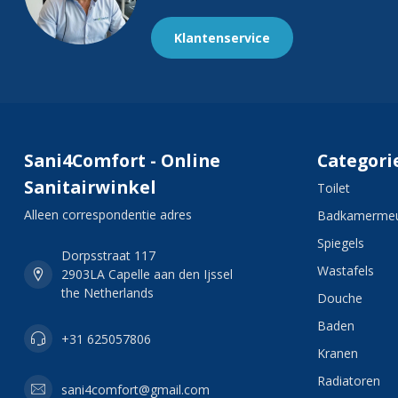
Klantenservice
Sani4Comfort - Online
Categori
Sanitairwinkel
Toilet
Alleen correspondentie adres
Badkamermeu
Spiegels
Dorpsstraat 117
Wastafels
2903LA Capelle aan den Ijssel
the Netherlands
Douche
Baden
+31 625057806
Kranen
Radiatoren
sani4comfort@gmail.com