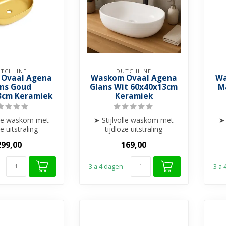
TCHLINE
DUTCHLINE
Ovaal Agena
Waskom Ovaal Agena
Wa
ns Goud
Glans Wit 60x40x13cm
M
3cm Keramiek
Keramiek
olle waskom met
➤ Stijlvolle waskom met
➤ 
ze uitstraling
tijdloze uitstraling
t formaat voor
➤ Perfect formaat voor
➤
299,00
169,00
ort én ...
comfort én ...
3 a 4 dagen
3 a