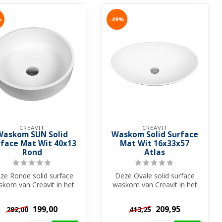
%
-49%
CREAVIT
CREAVIT
Waskom SUN Solid
Waskom Solid Surface
rface Mat Wit 40x13
Mat Wit 16x33x57
Rond
Atlas
ze Ronde solid surface
Deze Ovale solid surface
kom van Creavit in het
waskom van Creavit in het
kleur Mat Wit is een
kleur Mat Wit is een
uitsteke...
uitsteke...
199,00
209,95
292,00
413,25