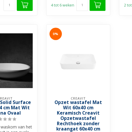
4 tot 6 weken
2 to
0%
REAVIT
CREAVIT
Solid Surface
Opzet wastafel Mat
4 cm Mat Wit
Wit 60x40 cm
na Ovaal
Keramisch Creavit
Opzetwastafel
Rechthoek zonder
 waskom van het
kraangat 60x40 cm