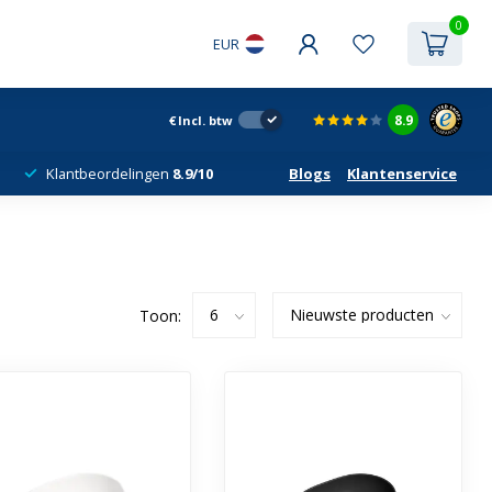
0
EUR
8.9
€
Incl. btw
Klantbeordelingen
8.9/10
Blogs
Klantenservice
Toon: