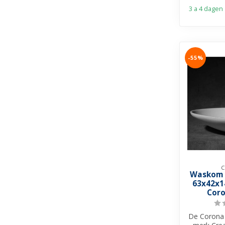
3 a 4 dagen
-55%
C
Waskom 
63x42x1
Coro
De Corona