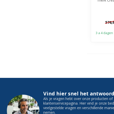
merk Crea
waskom m
v
576,
3 a 4 dagen
Vind hier snel het antwoord
Als je vragen hebt over onze producten o
klantenservicepagina. Hier vind je onze b
veelgestelde vragen en verschillende man
nemen.