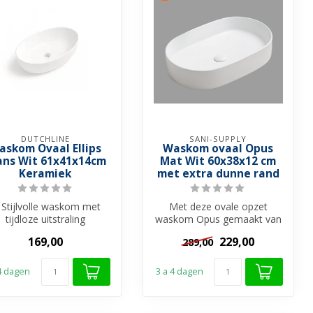
DUTCHLINE
SANI-SUPPLY
askom Ovaal Ellips
Waskom ovaal Opus
ans Wit 61x41x14cm
Mat Wit 60x38x12 cm
Keramiek
met extra dunne rand
Stijlvolle waskom met
Met deze ovale opzet
tijdloze uitstraling
waskom Opus gemaakt van
 Perfect formaat voor
keramiek, kunt u uw
169,00
229,00
289,00
comfort én ...
badkamermeubel ...
 4 dagen
3 a 4 dagen