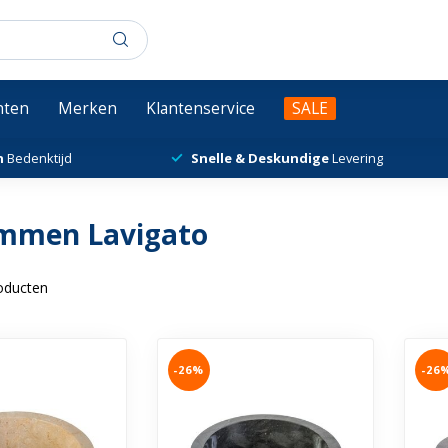
chten
Merken
Klantenservice
SALE
n
Bedenktijd
Snelle & Deskundige
Levering
mmen Lavigato
oducten
-26%
-26