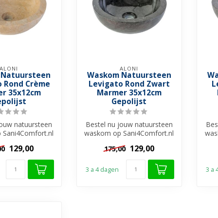
ALONI
ALONI
Natuursteen
Waskom Natuursteen
Wa
o Rond Crème
Levigato Rond Zwart
L
r 35x12cm
Marmer 35x12cm
polijst
Gepolijst
jouw natuursteen
Bestel nu jouw natuursteen
Bes
Sani4Comfort.nl
waskom op Sani4Comfort.nl
was
en stijlvolle en...
en creëer een stijlvolle en...
en 
129,00
129,00
00
175,00
3 a 4 dagen
3 a