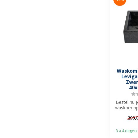
Waskom 
Leviga
Zwar
40x
Bestel nu 
waskom op 
en creëer e
299,
3 a 4 dagen