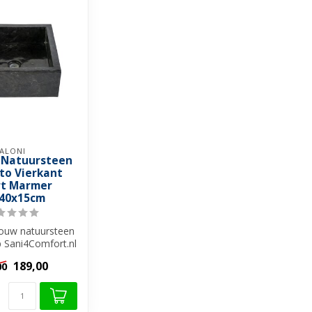
ALONI
Natuursteen
to Vierkant
t Marmer
40x15cm
jouw natuursteen
Sani4Comfort.nl
en stijlvolle en...
189,00
00