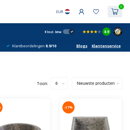
0
EUR
8.9
€
Incl. btw
Klantbeordelingen
8.9/10
Blogs
Klantenservice
Toon:
%
-37%