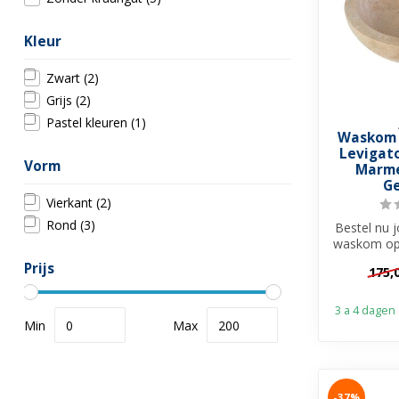
Kleur
Zwart
(2)
Grijs
(2)
Pastel kleuren
(1)
Waskom 
Levigat
Vorm
Marme
Ge
Vierkant
(2)
Rond
(3)
Bestel nu 
waskom op 
en creëer e
Prijs
175,
3 a 4 dagen
Min
Max
-37%