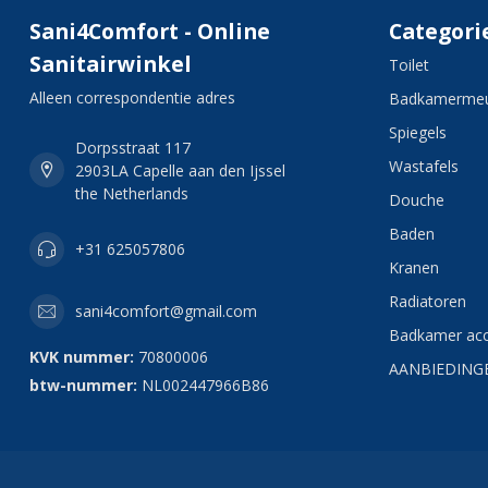
Sani4Comfort - Online
Categori
Sanitairwinkel
Toilet
Alleen correspondentie adres
Badkamermeu
Spiegels
Dorpsstraat 117
Wastafels
2903LA Capelle aan den Ijssel
the Netherlands
Douche
Baden
+31 625057806
Kranen
Radiatoren
sani4comfort@gmail.com
Badkamer acc
KVK nummer:
70800006
AANBIEDING
btw-nummer:
NL002447966B86