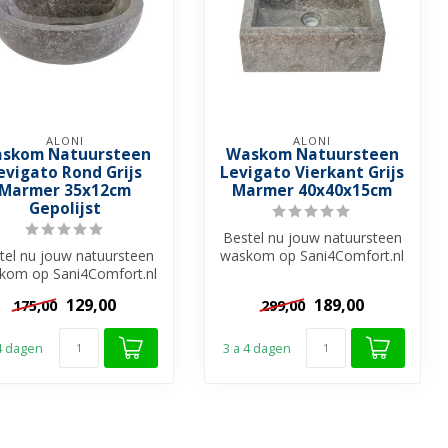
ALONI
ALONI
skom Natuursteen
Waskom Natuursteen
evigato Rond Grijs
Levigato Vierkant Grijs
Marmer 35x12cm
Marmer 40x40x15cm
Gepolijst
Bestel nu jouw natuursteen
tel nu jouw natuursteen
waskom op Sani4Comfort.nl
kom op Sani4Comfort.nl
en creëer een stijlvolle en...
creëer een stijlvolle en...
129,00
189,00
175,00
299,00
 4 dagen
3 a 4 dagen