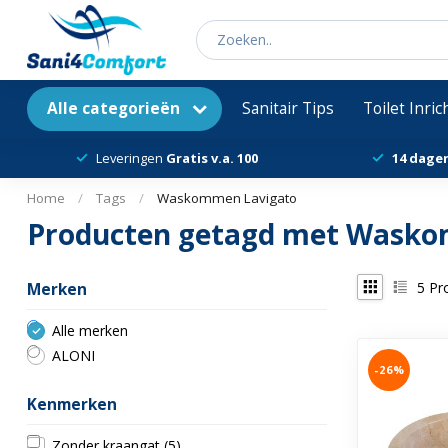
Alle categorieën
Sanitair Tips
Toilet Inri
Leveringen
Gratis v.a. 100
14 dage
Home
/
Tags
/
Waskommen Lavigato
Producten getagd met Wasko
5
Pr
Merken
Alle merken
ALONI
-26%
Kenmerken
Zonder kraangat
(5)