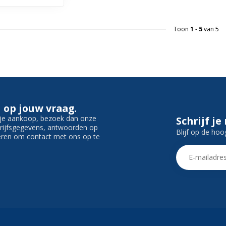
Toon
1
-
5
van 5
 op jouw vraag.
f je aankoop, bezoek dan onze
Schrijf je
edrijfsgegevens, antwoorden op
Blijf op de hoo
ieren om contact met ons op te