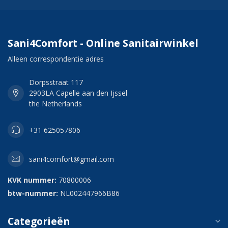
Sani4Comfort - Online Sanitairwinkel
Alleen correspondentie adres
Dorpsstraat 117
2903LA Capelle aan den Ijssel
the Netherlands
+31 625057806
sani4comfort@gmail.com
KVK nummer:
70800006
btw-nummer:
NL002447966B86
Categorieën