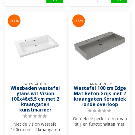
-17%
-33%
WIESBADEN
SANI-SUPPLY
Wiesbaden wastafel
Wastafel 100 cm Edge
glans wit Vision
Mat Beton Grijs met 2
100x46x5,5 cm met 2
kraangaten Keramiek
kraangaten
ronde overloop
kunstmarmer
Ontdek de perfecte mix van
Met de Vision wastafel
stijl en functionaliteit met
100cm met 2 kraangaten
onze Edge Wastafel. Best...
haal je niet alleen een