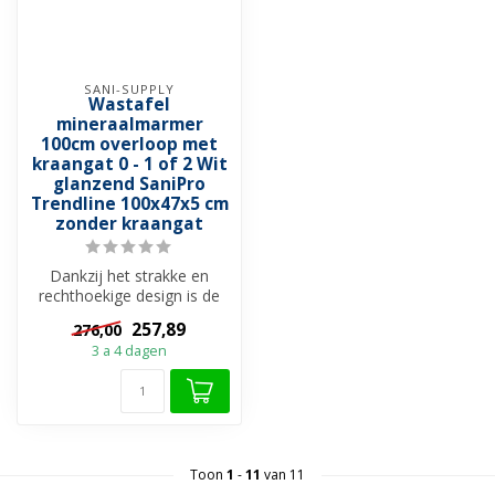
SANI-SUPPLY
Wastafel
mineraalmarmer
100cm overloop met
kraangat 0 - 1 of 2 Wit
glanzend SaniPro
Trendline 100x47x5 cm
zonder kraangat
Dankzij het strakke en
rechthoekige design is de
SaniPro Trendline wastafel
257,89
276,00
Mine...
3 a 4 dagen
Toon
1
-
11
van 11