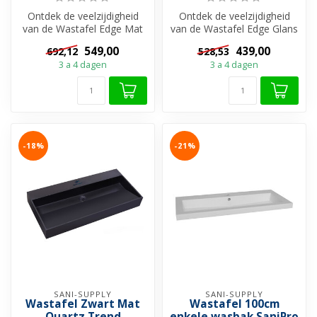
Ontdek de veelzijdigheid
Ontdek de veelzijdigheid
van de Wastafel Edge Mat
van de Wastafel Edge Glans
Zwart Zonder kraangat
Wit van Sani-Supply!
549,00
439,00
692,12
528,53
Keramiek...
Beschik...
3 a 4 dagen
3 a 4 dagen
-18%
-21%
SANI-SUPPLY
SANI-SUPPLY
Wastafel Zwart Mat
Wastafel 100cm
Quartz Trend
enkele wasbak SaniPro