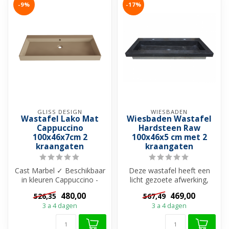
-9%
-17%
GLISS DESIGN
WIESBADEN
Wastafel Lako Mat
Wiesbaden Wastafel
Cappuccino
Hardsteen Raw
100x46x7cm 2
100x46x5 cm met 2
kraangaten
kraangaten
Cast Marbel ✓ Beschikbaar
Deze wastafel heeft een
in kleuren Cappuccino -
licht gezoete afwerking,
Grijs - Zwart en Wit ✓ Met
waarbij de steen lichtjes
480,00
469,00
526,35
567,49
of ...
wordt...
3 a 4 dagen
3 a 4 dagen