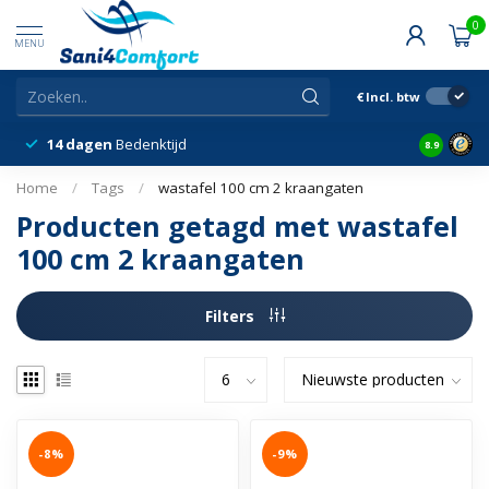
0
MENU
€
Incl. btw
14 dagen
Bedenktijd
Snelle &
8.9
Home
/
Tags
/
wastafel 100 cm 2 kraangaten
Producten getagd met wastafel
100 cm 2 kraangaten
Filters
-8%
-9%