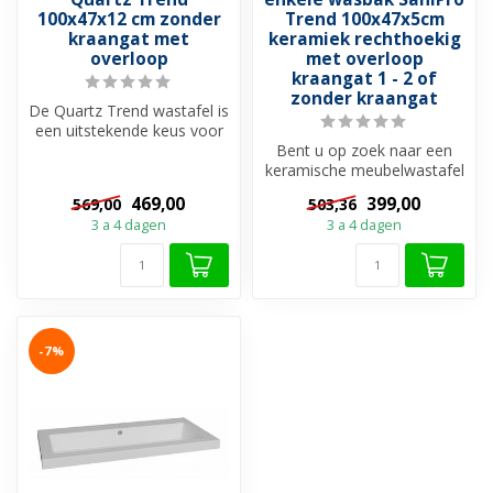
100x47x12 cm zonder
Trend 100x47x5cm
kraangat met
keramiek rechthoekig
overloop
met overloop
kraangat 1 - 2 of
zonder kraangat
De Quartz Trend wastafel is
een uitstekende keus voor
op uw wastafelonderkast.
Bent u op zoek naar een
D...
keramische meubelwastafel
dat zorgt voor een unieke
469,00
399,00
569,00
503,36
en l...
3 a 4 dagen
3 a 4 dagen
-7%