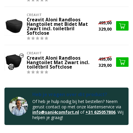
CREAVIT
Creavit Aloni Randloos
495,00
Hangtoilet met Bidet Mat
Zwart incl. toiletbril
329,00
Softclose
CREAVIT
Creavit Aloni Randloos
495,00
Hangtoilet Mat Zwart incl.
329,00
toiletbril Softclose
Heb je vragen over dit product?
Of heb je hulp nodig bij het bestellen? Neem
gerust contact op met onze klantenservice via
info@sani4comfort.nl
of
+31 625057806
. Wij
helpen je graag!