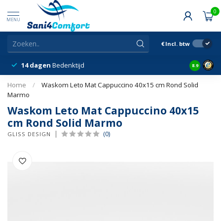
0
MENU
€
Incl. btw
14 dagen
Bedenktijd
Snelle &
8.9
Home
/
Waskom Leto Mat Cappuccino 40x15 cm Rond Solid
Marmo
Waskom Leto Mat Cappuccino 40x15
cm Rond Solid Marmo
(0)
GLISS DESIGN