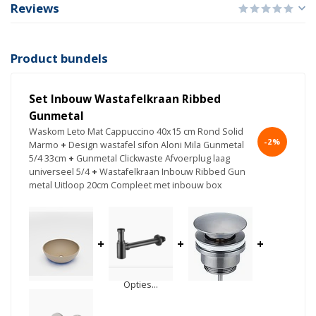
Reviews
Product bundels
Set Inbouw Wastafelkraan Ribbed
Gunmetal
Waskom Leto Mat Cappuccino 40x15 cm Rond Solid
-2%
Marmo
+
Design wastafel sifon Aloni Mila Gunmetal
5/4 33cm
+
Gunmetal Clickwaste Afvoerplug laag
universeel 5/4
+
Wastafelkraan Inbouw Ribbed Gun
metal Uitloop 20cm Compleet met inbouw box
+
+
+
Opties...