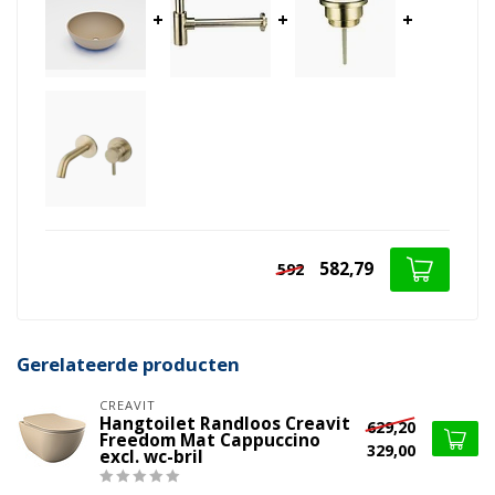
+
+
+
582,79
592
Gerelateerde producten
CREAVIT
Hangtoilet Randloos Creavit
629,20
Freedom Mat Cappuccino
329,00
excl. wc-bril